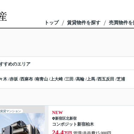
トップ
賃貸物件を探す
売買物件を
すすめのエリア
々木
/
赤坂
/
西麻布
/
南青山
/
上大崎
/
三田
/
高輪
/
上馬
/
西五反田
/
芝浦
賃貸マンション
NEW
新宿区
北新宿
コンポジット新宿柏木
24.4
万円
管理/共益費15,000円