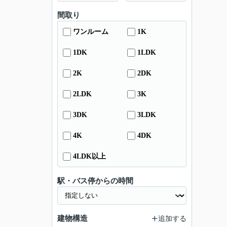
間取り
ワンルーム
1K
1DK
1LDK
2K
2DK
2LDK
3K
3DK
3LDK
4K
4DK
4LDK以上
駅・バス停からの時間
建物構造
追加する