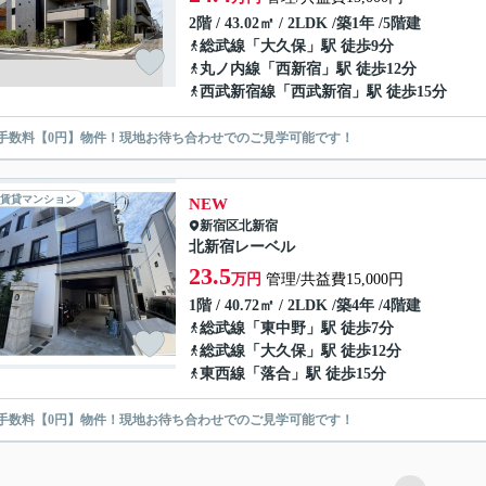
2階 / 43.02㎡ / 2LDK /築1年 /5階建
総武線
「
大久保
」駅 徒歩9分
丸ノ内線
「
西新宿
」駅 徒歩12分
西武新宿線
「
西武新宿
」駅 徒歩15分
手数料【0円】物件！現地お待ち合わせでのご見学可能です！
賃貸マンション
NEW
新宿区
北新宿
北新宿レーベル
23.5
万円
管理/共益費15,000円
1階 / 40.72㎡ / 2LDK /築4年 /4階建
総武線
「
東中野
」駅 徒歩7分
総武線
「
大久保
」駅 徒歩12分
東西線
「
落合
」駅 徒歩15分
手数料【0円】物件！現地お待ち合わせでのご見学可能です！