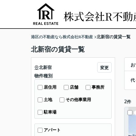
港区の不動産なら株式会社R不動産
北新宿の賃貸一覧
北新宿の賃貸一覧
お
北新宿
変更
物件種別
代
居住用
店舗
事務所
土地
その他事業用
2
件
駐車場
アパート