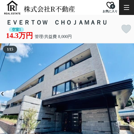
0
お気に入り
ＥＶＥＲＴＯＷ ＣＨＯＪＡＭＡＲＵ
空室1
14.3万円
管理/共益費 8,000円
1
/
15