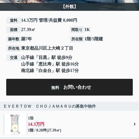
【外観】
14.3万円 管理/共益費 8,000円
賃料
27.39㎡
1K
面積
間取り
築7年
1階/5階建
築年数
所在階
東京都
品川区
上大崎
２丁目
所在地
山手線
「
目黒
」駅 徒歩9分
交通
山手線
「
恵比寿
」駅 徒歩16分
南北線
「
白金台
」駅 徒歩17分
お問い合わせ
無料
ＥＶＥＲＴＯＷ ＣＨＯＪＡＭＡＲＵの募集中物件
1階
14.3万円
1階 / 8.28坪(27.39㎡)