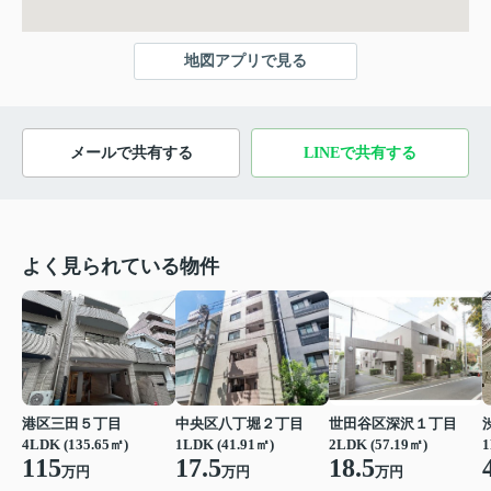
地図アプリで見る
メールで共有する
LINEで共有する
よく見られている物件
港区三田５丁目
中央区八丁堀２丁目
世田谷区深沢１丁目
4LDK (135.65㎡)
1LDK (41.91㎡)
2LDK (57.19㎡)
1
115
17.5
18.5
万円
万円
万円