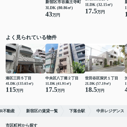
新宿区市谷薬王寺町
1LDK (32.15㎡)
3LDK (80.86㎡)
1
17.5
万円
43
万円
よく見られている物件
港区三田５丁目
中央区八丁堀２丁目
世田谷区深沢１丁目
4LDK (135.65㎡)
1LDK (41.91㎡)
2LDK (57.19㎡)
1
115
17.5
18.5
万円
万円
万円
R不動産
新宿区の賃貸一覧
下落合駅
中井レジデンス
市区町村から探す