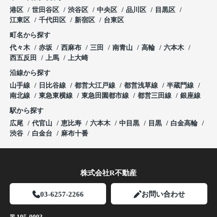
港区
世田谷区
渋谷区
中央区
品川区
目黒区
江東区
千代田区
新宿区
台東区
町名から探す
代々木
赤坂
西麻布
三田
南青山
高輪
六本木
西五反田
上馬
上大崎
沿線から探す
山手線
日比谷線
都営大江戸線
都営浅草線
半蔵門線
南北線
東急東横線
東急田園都市線
都営三田線
銀座線
駅から探す
広尾
代官山
恵比寿
六本木
中目黒
目黒
白金高輪
渋谷
白金台
麻布十番
株式会社R不動産
03-6257-2266
お問い合わせ