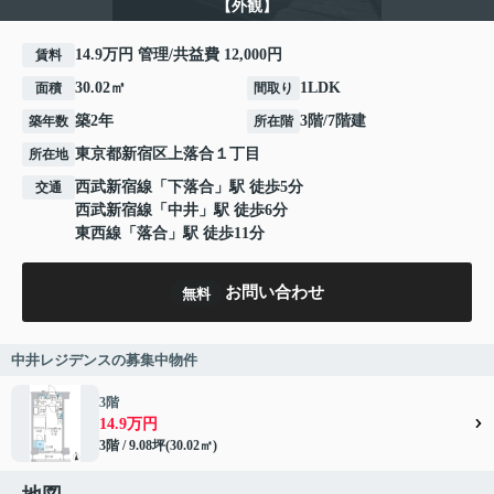
【外観】
14.9万円 管理/共益費 12,000円
賃料
30.02㎡
1LDK
面積
間取り
築2年
3階/7階建
築年数
所在階
東京都
新宿区
上落合
１丁目
所在地
西武新宿線
「
下落合
」駅 徒歩5分
交通
西武新宿線
「
中井
」駅 徒歩6分
東西線
「
落合
」駅 徒歩11分
お問い合わせ
無料
中井レジデンスの募集中物件
3階
14.9万円
3階 / 9.08坪(30.02㎡)