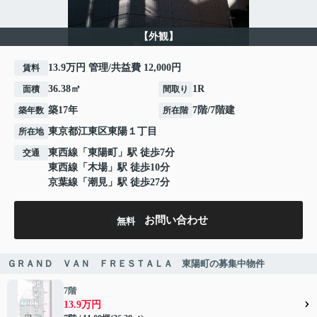
【外観】
13.9万円 管理/共益費 12,000円
賃料
36.38㎡
1R
面積
間取り
築17年
7階/7階建
築年数
所在階
東京都
江東区
東陽
１丁目
所在地
東西線
「
東陽町
」駅 徒歩7分
交通
東西線
「
木場
」駅 徒歩10分
京葉線
「
潮見
」駅 徒歩27分
お問い合わせ
無料
ＧＲＡＮＤ ＶＡＮ ＦＲＥＳＴＡＬＡ 東陽町の募集中物件
7階
13.9万円