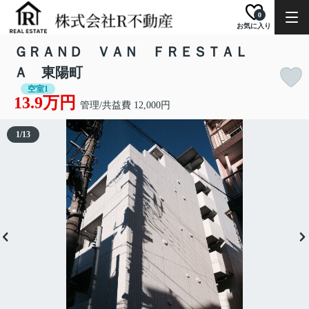
0
お気に入り
ＧＲＡＮＤ ＶＡＮ ＦＲＥＳＴＡＬ
Ａ 東陽町
空室1
13.9万円
管理/共益費 12,000円
1
/
13