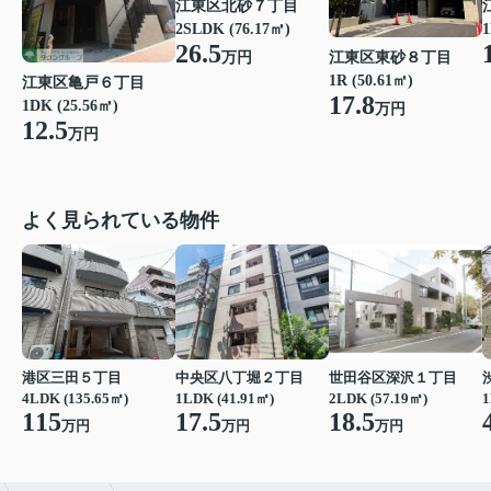
江東区北砂７丁目
2SLDK (76.17㎡)
1
26.5
江東区東砂８丁目
万円
1R (50.61㎡)
江東区亀戸６丁目
17.8
1DK (25.56㎡)
万円
12.5
万円
よく見られている物件
港区三田５丁目
中央区八丁堀２丁目
世田谷区深沢１丁目
4LDK (135.65㎡)
1LDK (41.91㎡)
2LDK (57.19㎡)
1
115
17.5
18.5
万円
万円
万円