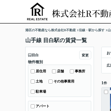
港区の不動産なら株式会社R不動産
沿線・駅から探す
山
山手線 目白駅の賃貸一覧
お
目白
変更
物件種別
広
居住用
店舗
事務所
土地
その他事業用
1
件
駐車場
アパート