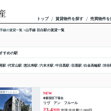
トップ
賃貸物件を探す
売買物件を
手線の賃貸一覧
山手線 目白駅の賃貸一覧
すすめの駅
尾駅
/
代官山駅
/
恵比寿駅
/
六本木駅
/
中目黒駅
/
目黒駅
/
白金高輪駅
/
渋谷
賃貸マンション
NEW
新宿区
下落合
リヴ アン フルール
23.4
万円
管理/共益費15,000円