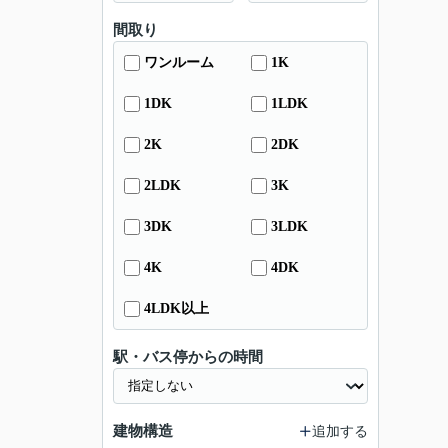
間取り
ワンルーム
1K
1DK
1LDK
2K
2DK
2LDK
3K
3DK
3LDK
4K
4DK
4LDK以上
駅・バス停からの時間
建物構造
追加する