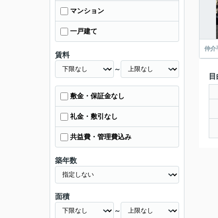
マンション
一戸建て
仲介
賃料
～
目
敷金・保証金なし
礼金・敷引なし
共益費・管理費込み
築年数
面積
～