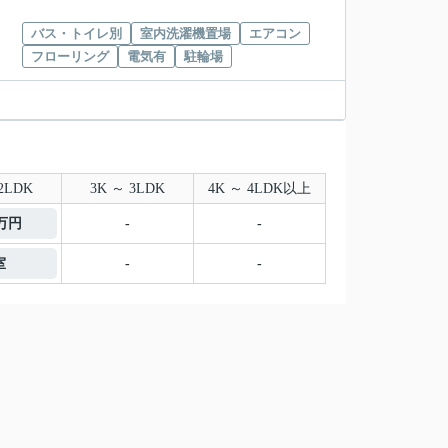
バス・トイレ別
室内洗濯機置場
エアコン
フローリング
電気有
駐輪場
2LDK
3K ～ 3LDK
4K ～ 4LDK以上
4万円
-
-
室
-
-