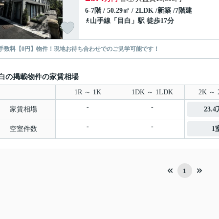
6-7階 / 50.29㎡ / 2LDK /新築 /7階建
山手線
「
目白
」駅 徒歩17分
手数料【0円】物件！現地お待ち合わせでのご見学可能です！
白の掲載物件の家賃相場
1R ～ 1K
1DK ～ 1LDK
2K ～ 
-
-
家賃相場
23.
-
-
空室件数
1
1