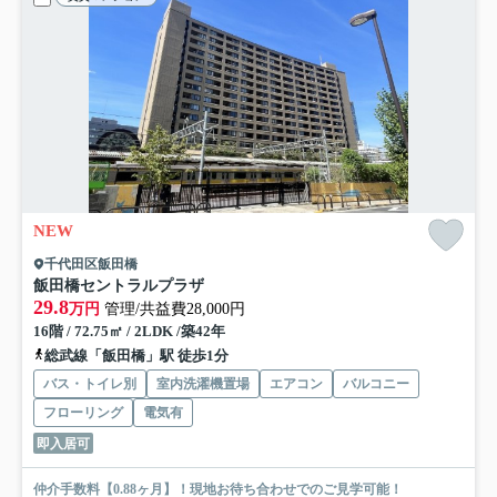
NEW
千代田区飯田橋
飯田橋セントラルプラザ
29.8
万円
管理/共益費28,000円
16階 / 72.75㎡ / 2LDK /築42年
総武線「飯田橋」駅 徒歩1分
バス・トイレ別
室内洗濯機置場
エアコン
バルコニー
フローリング
電気有
即入居可
仲介手数料【0.88ヶ月】！現地お待ち合わせでのご見学可能！