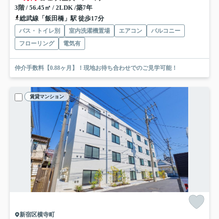
3階 / 56.45㎡ / 2LDK /築7年
総武線「飯田橋」駅 徒歩17分
バス・トイレ別
室内洗濯機置場
エアコン
バルコニー
フローリング
電気有
仲介手数料【0.88ヶ月】！現地お待ち合わせでのご見学可能！
賃貸マンション
新宿区横寺町