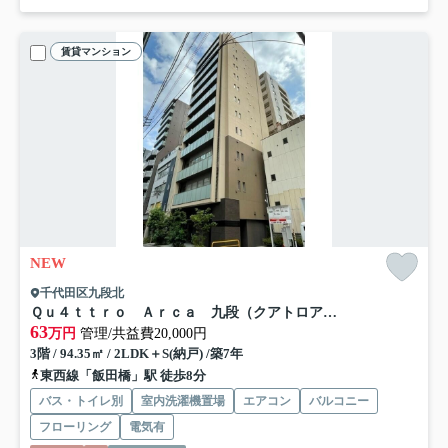
賃貸マンション
NEW
千代田区九段北
Ｑｕ４ｔｔｒｏ Ａｒｃａ 九段（クアトロアルカ九段）
63
万円
管理/共益費20,000円
3階 / 94.35㎡ / 2LDK＋S(納戸) /築7年
東西線「飯田橋」駅 徒歩8分
バス・トイレ別
室内洗濯機置場
エアコン
バルコニー
フローリング
電気有