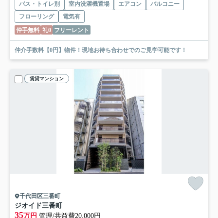
バス・トイレ別
室内洗濯機置場
エアコン
バルコニー
フローリング
電気有
仲手無料
礼0
フリーレント
仲介手数料【0円】物件！現地お待ち合わせでのご見学可能です！
賃貸マンション
千代田区三番町
ジオイド三番町
35
万円
管理/共益費20,000円