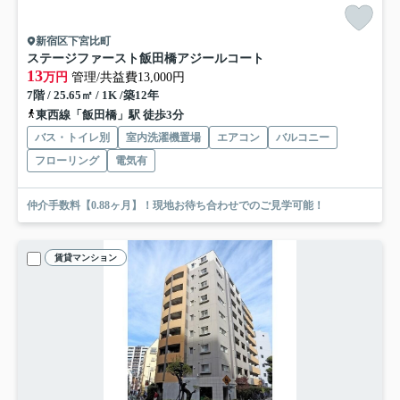
新宿区下宮比町
ステージファースト飯田橋アジールコート
13
万円
管理/共益費13,000円
7階 / 25.65㎡ / 1K /築12年
東西線「飯田橋」駅 徒歩3分
バス・トイレ別
室内洗濯機置場
エアコン
バルコニー
フローリング
電気有
仲介手数料【0.88ヶ月】！現地お待ち合わせでのご見学可能！
賃貸マンション