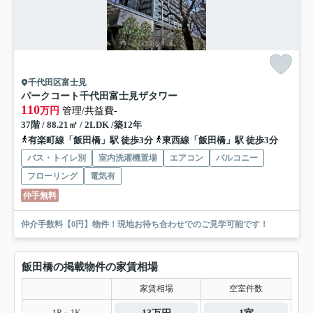
千代田区富士見
パークコート千代田富士見ザタワー
110
万円
管理/共益費-
37階 / 88.21㎡ / 2LDK /築12年
有楽町線「飯田橋」駅 徒歩3分
東西線「飯田橋」駅 徒歩3分
バス・トイレ別
室内洗濯機置場
エアコン
バルコニー
フローリング
電気有
仲手無料
仲介手数料【0円】物件！現地お待ち合わせでのご見学可能です！
飯田橋の掲載物件の家賃相場
家賃相場
空室件数