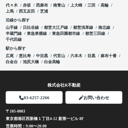
代々木
赤坂
西麻布
南青山
上大崎
三田
高輪
上馬
西五反田
芝浦
沿線から探す
山手線
日比谷線
都営大江戸線
都営浅草線
南北線
半蔵門線
東急東横線
東急田園都市線
都営三田線
千代田線
駅から探す
広尾
恵比寿
中目黒
代官山
六本木
目黒
麻布十番
白金台
池尻大橋
白金高輪
株式会社R不動産
03-6257-2266
お問い合わせ
〒105-0003
東京都港区西新橋１丁目4-12 新第一ビル 8F
営業時間：
9:00〜20:00