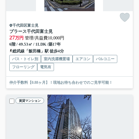
千代田区富士見
プラース千代田富士見
27
万円
管理/共益費10,000円
6階 / 49.53㎡ / 1LDK /築17年
総武線「飯田橋」駅 徒歩4分
バス・トイレ別
室内洗濯機置場
エアコン
バルコニー
フローリング
電気有
仲介手数料【0.88ヶ月】！現地お待ち合わせでのご見学可能！
賃貸マンション