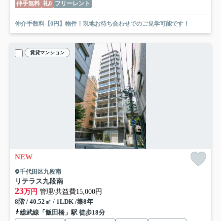
仲手無料
礼0
フリーレント
仲介手数料【0円】物件！現地お待ち合わせでのご見学可能です！
賃貸マンション
NEW
千代田区九段南
リテラス九段南
23
万円
管理/共益費15,000円
8階 / 40.52㎡ / 1LDK /築8年
総武線「飯田橋」駅 徒歩18分