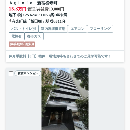
Ａｇｌａｉａ 新宿横寺町
15.3
万円
管理/共益費10,000円
地下1階 / 25.62㎡ / 1DK /築1年未満
有楽町線「飯田橋」駅 徒歩11分
バス・トイレ別
室内洗濯機置場
エアコン
フローリング
電気有
都市ガス
仲手無料
敷礼0
仲介手数料【0円】物件！現地お待ち合わせでのご見学可能です！
賃貸マンション