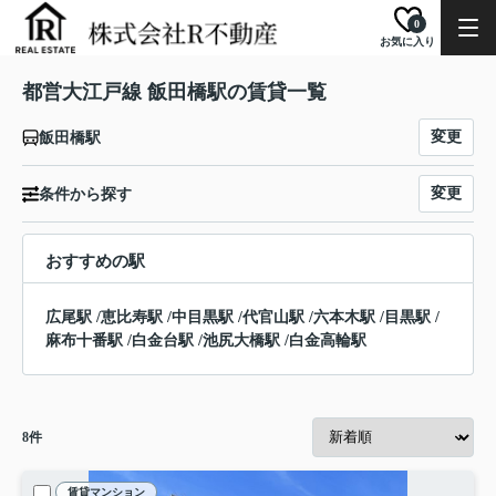
0
お気に入り
都営大江戸線 飯田橋駅の賃貸一覧
変更
飯田橋駅
変更
条件から探す
おすすめの駅
広尾駅
/
恵比寿駅
/
中目黒駅
/
代官山駅
/
六本木駅
/
目黒駅
/
麻布十番駅
/
白金台駅
/
池尻大橋駅
/
白金高輪駅
8
件
賃貸マンション