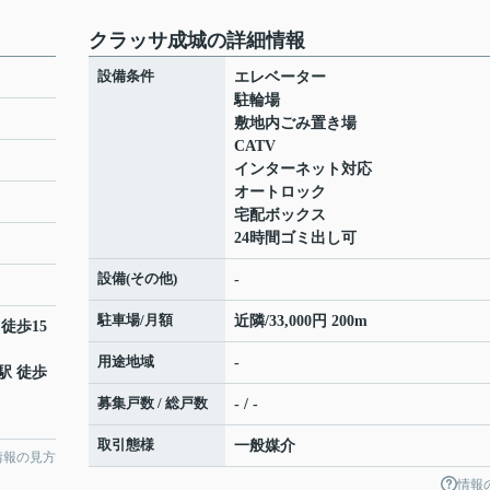
クラッサ成城の詳細情報
設備条件
エレベーター
駐輪場
敷地内ごみ置き場
CATV
インターネット対応
オートロック
宅配ボックス
24時間ゴミ出し可
設備(その他)
-
駐車場/月額
近隣/33,000円 200m
 徒歩15
用途地域
-
駅 徒歩
募集戸数 / 総戸数
- / -
取引態様
一般媒介
情報の見方
情報