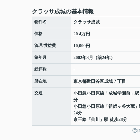
クラッサ成城の基本情報
物件名
クラッサ成城
価格
20.4万円
管理/共益費
10,000円
築年月
2002年3月（築24年）
総戸数
-
所在地
東京都
世田谷区
成城
７丁目
交通
小田急小田原線
「
成城学園前
」駅
分
小田急小田原線
「
祖師ヶ谷大蔵
」
24分
京王線
「
仙川
」駅 徒歩28分