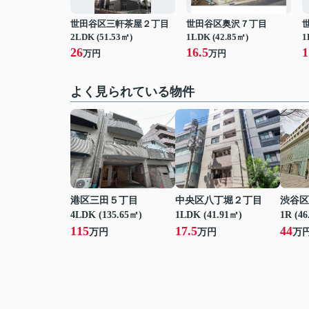
世田谷区三軒茶屋２丁目
世田谷区奥沢７丁目
2LDK (51.53㎡)
1LDK (42.85㎡)
1
26
16.5
1
万円
万円
よく見られている物件
港区三田５丁目
中央区八丁堀２丁目
渋谷区
4LDK (135.65㎡)
1LDK (41.91㎡)
1R (46
115
17.5
44
万円
万円
万