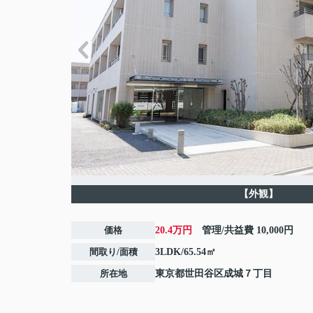
【外観】
価格
20.4万円
管理/共益費
10,000円
間取り/面積
3LDK/65.54㎡
所在地
東京都
世田谷区
成城
７丁目