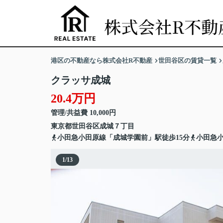
港区の不動産なら株式会社R不動産
世田谷区の賃貸一覧
クラッサ成城
20.4万円
管理/共益費 10,000円
東京都
世田谷区
成城
７丁目
小田急小田原線「成城学園前」駅徒歩15分
小田急小
1
/
13