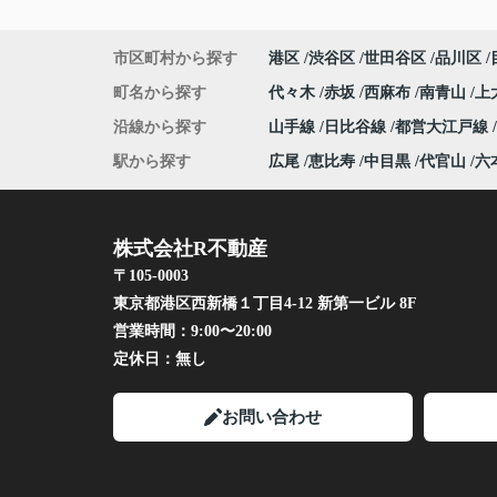
市区町村から探す
港区
渋谷区
世田谷区
品川区
町名から探す
代々木
赤坂
西麻布
南青山
上
沿線から探す
山手線
日比谷線
都営大江戸線
駅から探す
広尾
恵比寿
中目黒
代官山
六
株式会社R不動産
〒105-0003
東京都港区西新橋１丁目4-12 新第一ビル 8F
営業時間：
9:00〜20:00
定休日：
無し
お問い合わせ