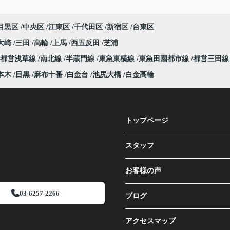
目黒区
中央区
江東区
千代田区
新宿区
台東区
大崎
三田
高輪
上馬
西五反田
芝浦
都営浅草線
南北線
半蔵門線
東急東横線
東急田園都市線
都営三田
本木
目黒
麻布十番
白金台
池尻大橋
白金高輪
トップページ
スタッフ
お客様の声
03-6257-2266
ブログ
アクセスマップ