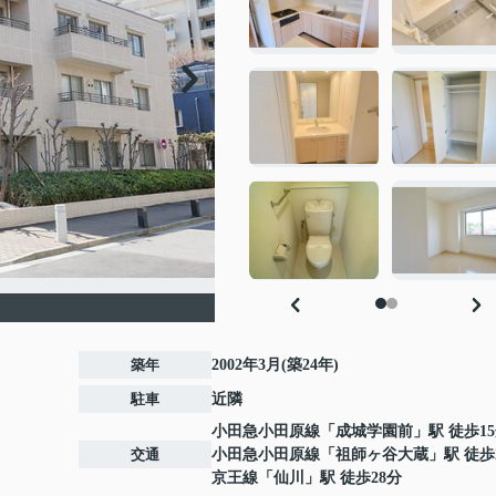
築年
2002年3月(築24年)
駐車
近隣
小田急小田原線
「
成城学園前
」駅 徒歩1
交通
小田急小田原線
「
祖師ヶ谷大蔵
」駅 徒歩
京王線
「
仙川
」駅 徒歩28分