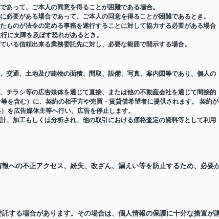
場合であって、ご本人の同意を得ることが困難である場合。
め特に必要がある場合であって、ご本人の同意を得ることが困難であるとき。
受けたものが法令の定める事務を遂行することに対して協力する必要がある場合
遂行に支障を及ぼす恐れがあるとき。
結している信頼出来る業務委託先に対し、必要な範囲で開示する場合。
価格、交通、土地及び建物の面積、間取、設備、写真、案内図等であり、個人の
報誌、チラシ等の広告媒体を通じて直接、または他の不動産会社を通じて間接的
等を含む）に、契約の相手方や売買・賃貸借希望者に提供されます。 契約が
格）を広告媒体主等へ行い、広告を停止します。
り集計、加工もしくは分析され、他の取引における価格査定の資料等として利用
情報への不正アクセス、紛失、改ざん、漏えい等を防止するため、必要
委託する場合があります。その場合は、個人情報の保護に十分な措置が