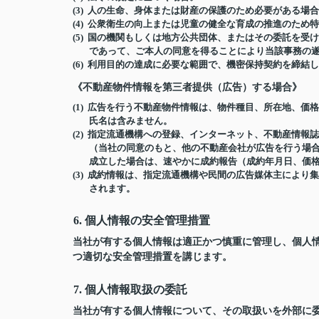
(3) 人の生命、身体または財産の保護のため必要がある
(4) 公衆衛生の向上または児童の健全な育成の推進のた
(5) 国の機関もしくは地方公共団体、またはその委託を
であって、ご本人の同意を得ることにより当該事務の
(6) 利用目的の達成に必要な範囲で、機密保持契約を締
《不動産物件情報を第三者提供（広告）する場合》
(1) 広告を行う不動産物件情報は、物件種目、所在地、
氏名は含みません。
(2) 指定流通機構への登録、インターネット、不動産情
（当社の同意のもと、他の不動産会社が広告を行う場合
成立した場合は、速やかに成約報告（成約年月日、価
(3) 成約情報は、指定流通機構や民間の広告媒体主によ
されます。
6. 個人情報の安全管理措置
当社が有する個人情報は適正かつ慎重に管理し、個人
つ適切な安全管理措置を講じます。
7. 個人情報取扱の委託
当社が有する個人情報について、その取扱いを外部に