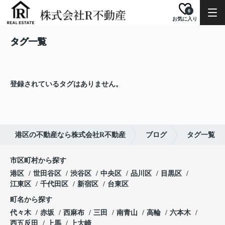
0
お気に入り
タグ一覧
登録されているタグはありません。
港区の不動産なら株式会社R不動産
ブログ
タグ一覧
市区町村から探す
港区
世田谷区
渋谷区
中央区
品川区
目黒区
江東区
千代田区
新宿区
台東区
町名から探す
代々木
赤坂
西麻布
三田
南青山
高輪
六本木
西五反田
上馬
上大崎