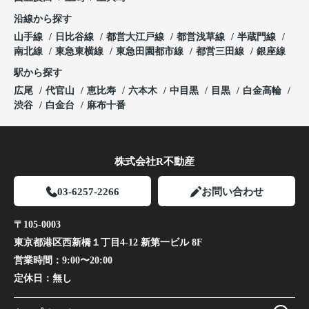
沿線から探す
山手線
日比谷線
都営大江戸線
都営浅草線
半蔵門線
南北線
東急東横線
東急田園都市線
都営三田線
銀座線
駅から探す
広尾
代官山
恵比寿
六本木
中目黒
目黒
白金高輪
渋谷
白金台
麻布十番
株式会社R不動産
03-6257-2266
お問い合わせ
〒105-0003
東京都港区西新橋１丁目4-12 新第一ビル 8F
営業時間：
9:00〜20:00
定休日：
無し