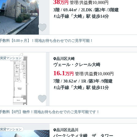
38
万円
管理/共益費10,000円
3階 / 69.44㎡ / 2LDK /築2年 /3階建
山手線
「
大崎
」駅 徒歩14分
手数料【0.88ヶ月】！現地お待ち合わせでのご見学可能！
賃貸マンション
品川区
大崎
ヴェール・クレール大崎
16.1
万円
管理/共益費10,000円
7階 / 30.62㎡ / 1R /築3年 /9階建
山手線
「
大崎
」駅 徒歩11分
手数料【0円】物件！現地お待ち合わせでのご見学可能です！
賃貸マンション
品川区
北品川
パークシティ大崎 ザ タワー