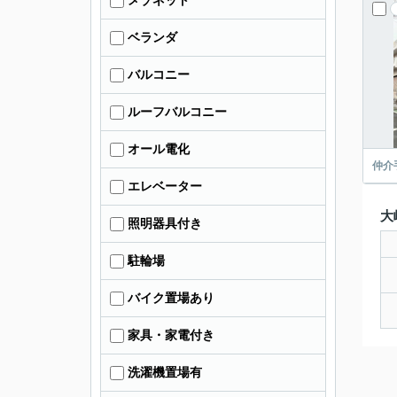
メゾネット
ベランダ
バルコニー
ルーフバルコニー
オール電化
仲介
エレベーター
大
照明器具付き
駐輪場
バイク置場あり
家具・家電付き
洗濯機置場有