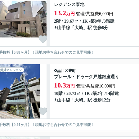
レジデンス泰地
13.2
万円
管理/共益費6,000円
2階 / 29.67㎡ / 1K /築8年 /3階建
山手線
「
大崎
」駅 徒歩6分
手数料【0.88ヶ月】！現地お待ち合わせでのご見学可能！
賃貸マンション
品川区
豊町
プレール・ドゥーク戸越銀座通り
10.3
万円
管理/共益費10,000円
10階 / 20.73㎡ / 1K /築2年 /14階建
山手線
「
大崎
」駅 徒歩12分
手数料【0.44ヶ月】！現地お待ち合わせでのご見学可能！