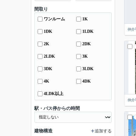
間取り
ワンルーム
1K
仲介
1DK
1LDK
2K
2DK
2LDK
3K
3DK
3LDK
4K
4DK
4LDK以上
仲介
駅・バス停からの時間
建物構造
追加する