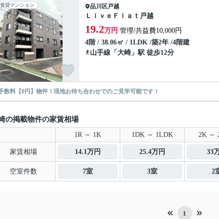
賃貸マンション
品川区
戸越
ＬｉｖｅＦｌａｔ戸越
19.2
万円
管理/共益費10,000円
4階 / 38.06㎡ / 1LDK /築2年 /4階建
山手線
「
大崎
」駅 徒歩12分
手数料【0円】物件！現地お待ち合わせでのご見学可能です！
崎の掲載物件の家賃相場
1R ～ 1K
1DK ～ 1LDK
2K ～ 
家賃相場
14.1万円
25.4万円
33
空室件数
7室
3室
2
1