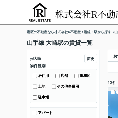
港区の不動産なら株式会社R不動産
沿線・駅から探す
山
山手線 大崎駅の賃貸一覧
お
大崎
変更
物件種別
居住用
店舗
事務所
13
件
土地
その他事業用
駐車場
アパート