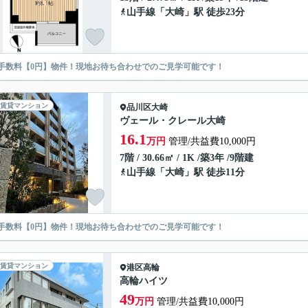
山手線
「
大崎
」駅 徒歩23分
手数料【0円】物件！現地お待ち合わせでのご見学可能です！
賃貸マンション
品川区
大崎
ヴェール・クレール大崎
16.1
万円
管理/共益費10,000円
7階 / 30.66㎡ / 1K /築3年 /9階建
山手線
「
大崎
」駅 徒歩11分
手数料【0円】物件！現地お待ち合わせでのご見学可能です！
賃貸マンション
港区
高輪
高輪ハイツ
49
万円
管理/共益費10,000円