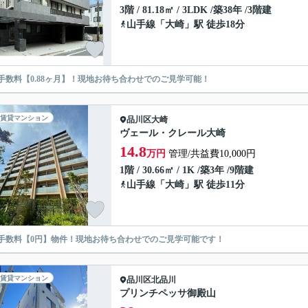
3階 / 81.18㎡ / 3LDK /築38年 /3階建
山手線
「
大崎
」駅 徒歩18分
手数料【0.88ヶ月】！現地お待ち合わせでのご見学可能！
賃貸マンション
品川区
大崎
ヴェール・クレール大崎
14.8
万円
管理/共益費10,000円
1階 / 30.66㎡ / 1K /築3年 /9階建
山手線
「
大崎
」駅 徒歩11分
手数料【0円】物件！現地お待ち合わせでのご見学可能です！
賃貸マンション
品川区
北品川
プリンチペッサ御殿山