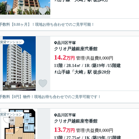
手数料【0.88ヶ月】！現地お待ち合わせでのご見学可能！
賃貸マンション
品川区
平塚
クリオ戸越銀座弐番館
14.2
万円
管理/共益費8,000円
11階 / 28.14㎡ / 1R /築19年 /15階建
山手線
「
大崎
」駅 徒歩20分
手数料【0円】物件！現地お待ち合わせでのご見学可能です！
賃貸マンション
品川区
平塚
クリオ戸越銀座壱番館
13.7
万円
管理/共益費8,000円
13階 / 27.75㎡ / 1K /築19年 /15階建