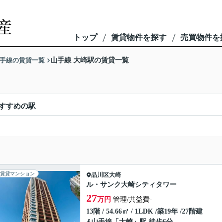
トップ
賃貸物件を探す
売買物件を
手線の賃貸一覧
山手線 大崎駅の賃貸一覧
すすめの駅
賃貸マンション
品川区
大崎
ル・サンク大崎シティタワー
27
万円
管理/共益費-
13階 / 54.66㎡ / 1LDK /築19年 /27階建
山手線
「
大崎
」駅 徒歩6分