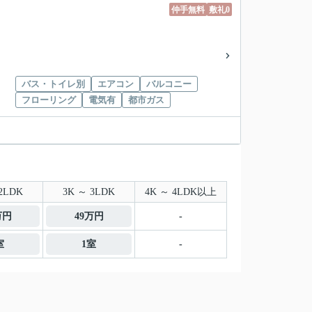
仲手無料
敷礼0
バス・トイレ別
エアコン
バルコニー
フローリング
電気有
都市ガス
2LDK
3K ～ 3LDK
4K ～ 4LDK以上
万円
49万円
-
室
1室
-