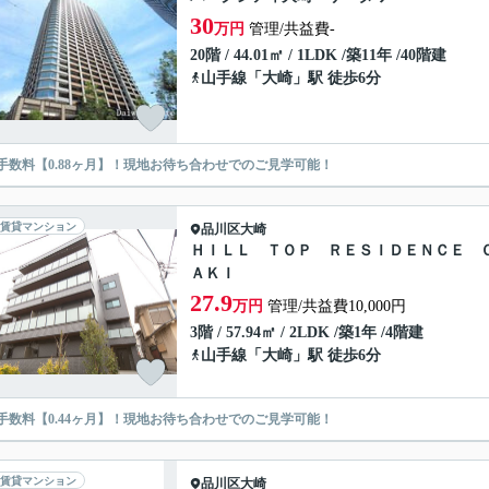
30
万円
管理/共益費-
20階 / 44.01㎡ / 1LDK /築11年 /40階建
山手線
「
大崎
」駅 徒歩6分
手数料【0.88ヶ月】！現地お待ち合わせでのご見学可能！
賃貸マンション
品川区
大崎
ＨＩＬＬ ＴＯＰ ＲＥＳＩＤＥＮＣＥ 
ＡＫＩ
27.9
万円
管理/共益費10,000円
3階 / 57.94㎡ / 2LDK /築1年 /4階建
山手線
「
大崎
」駅 徒歩6分
手数料【0.44ヶ月】！現地お待ち合わせでのご見学可能！
賃貸マンション
品川区
大崎