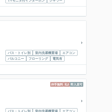
TVモニタ付インターホン
シャワー
バス・トイレ別
室内洗濯機置場
エアコン
バルコニー
フローリング
電気有
仲手無料
礼0
即入居可
バス・トイレ別
室内洗濯機置場
エアコン