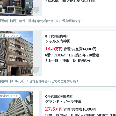
総武線
「
四ツ谷
」駅 徒歩11分
手数料【0円】物件！現地お待ち合わせでのご見学可能です！
賃貸マンション
千代田区
内神田
シャルム内神田
14.5
万円
管理/共益費14,000円
6階 / 39.83㎡ / 1K /築25年 /10階建
山手線
「
神田
」駅 徒歩3分
手数料【0.88ヶ月】！現地お待ち合わせでのご見学可能！
賃貸マンション
千代田区
神田多町
グランド・ガーラ神田
27.5
万円
管理/共益費10,000円
13階 / 55.20㎡ / 1LDK＋S(納戸) /築19年 /1