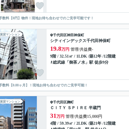
手数料【0円】物件！現地お待ち合わせでのご見学可能です！
賃貸マンション
千代田区
神田神保町
シティインデックス千代田神保町
19.8
万円
管理/共益費-
9階 / 32.51㎡ / 1LDK /築12年 /12階建
総武線
「
御茶ノ水
」駅 徒歩9分
手数料【0.88ヶ月】！現地お待ち合わせでのご見学可能！
賃貸マンション
千代田区
麹町
ＣＩＴＹ ＳＰＩＲＥ 半蔵門
31
万円
管理/共益費15,000円
4階 / 59.39㎡ / 2LDK /築21年 /12階建