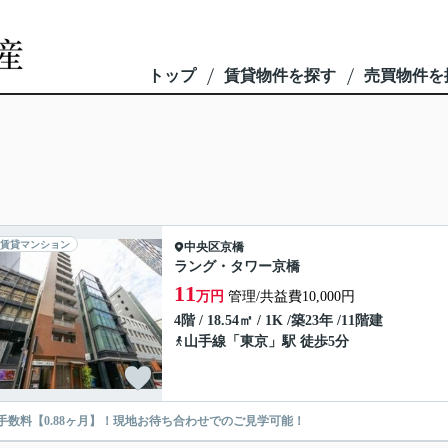
トップ
賃貸物件を探す
売買物件を
賃貸マンション
中央区
京橋
ラング・タワー京橋
11
万円
管理/共益費10,000円
4階 / 18.54㎡ / 1K /築23年 /11階建
山手線
「
東京
」駅 徒歩5分
手数料【0.88ヶ月】！現地お待ち合わせでのご見学可能！