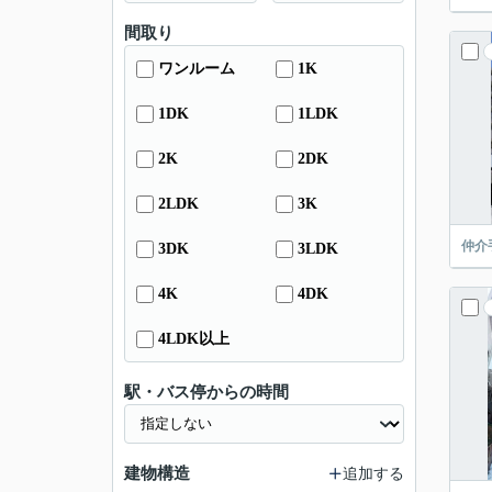
間取り
ワンルーム
1K
1DK
1LDK
2K
2DK
2LDK
3K
仲介
3DK
3LDK
4K
4DK
4LDK以上
駅・バス停からの時間
建物構造
追加する