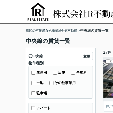
港区の不動産なら株式会社R不動産
中央線の賃貸一覧
中央線の賃貸一覧
27
件
中央線
変更
物件種別
居住用
店舗
事務所
土地
その他事業用
駐車場
仲介
アパート