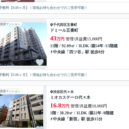
手数料【0.88ヶ月】！現地お待ち合わせでのご見学可能！
賃貸マンション
千代田区
五番町
ドミール五番町
43
万円
管理/共益費15,000円
11階 / 92.09㎡ / 3LDK /築54年 /13階建
中央線
「
四ツ谷
」駅 徒歩8分
手数料【0.88ヶ月】！現地お待ち合わせでのご見学可能！
賃貸マンション
渋谷区
代々木
ミオカステーロ代々木
16.8
万円
管理/共益費10,000円
1階 / 38.20㎡ / 1LDK /築22年 /8階建
中央線
「
新宿
」駅 徒歩15分