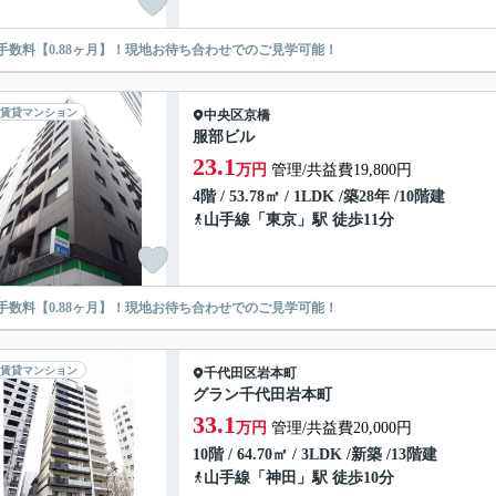
手数料【0.88ヶ月】！現地お待ち合わせでのご見学可能！
賃貸マンション
中央区
京橋
服部ビル
23.1
万円
管理/共益費19,800円
4階 / 53.78㎡ / 1LDK /築28年 /10階建
山手線
「
東京
」駅 徒歩11分
手数料【0.88ヶ月】！現地お待ち合わせでのご見学可能！
賃貸マンション
千代田区
岩本町
グラン千代田岩本町
33.1
万円
管理/共益費20,000円
10階 / 64.70㎡ / 3LDK /新築 /13階建
山手線
「
神田
」駅 徒歩10分