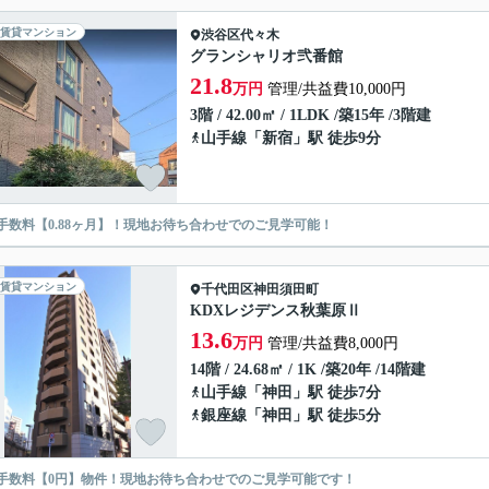
賃貸マンション
渋谷区
代々木
グランシャリオ弐番館
21.8
万円
管理/共益費10,000円
3階 / 42.00㎡ / 1LDK /築15年 /3階建
山手線
「
新宿
」駅 徒歩9分
手数料【0.88ヶ月】！現地お待ち合わせでのご見学可能！
賃貸マンション
千代田区
神田須田町
KDXレジデンス秋葉原Ⅱ
13.6
万円
管理/共益費8,000円
14階 / 24.68㎡ / 1K /築20年 /14階建
山手線
「
神田
」駅 徒歩7分
銀座線
「
神田
」駅 徒歩5分
手数料【0円】物件！現地お待ち合わせでのご見学可能です！