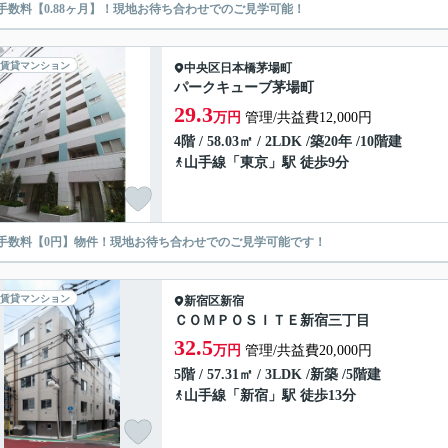
手数料【0.88ヶ月】！現地お待ち合わせでのご見学可能！
賃貸マンション
中央区
日本橋茅場町
パークキューブ茅場町
29.3
万円
管理/共益費12,000円
4階 / 58.03㎡ / 2LDK /築20年 /10階建
山手線
「
東京
」駅 徒歩9分
手数料【0円】物件！現地お待ち合わせでのご見学可能です！
賃貸マンション
新宿区
新宿
ＣＯＭＰＯＳＩＴＥ新宿三丁目
32.5
万円
管理/共益費20,000円
5階 / 57.31㎡ / 3LDK /新築 /5階建
山手線
「
新宿
」駅 徒歩13分