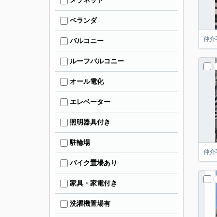
メゾネット
ベランダ
仲介
バルコニー
ルーフバルコニー
オール電化
エレベーター
照明器具付き
駐輪場
仲介
バイク置場あり
家具・家電付き
洗濯機置場有