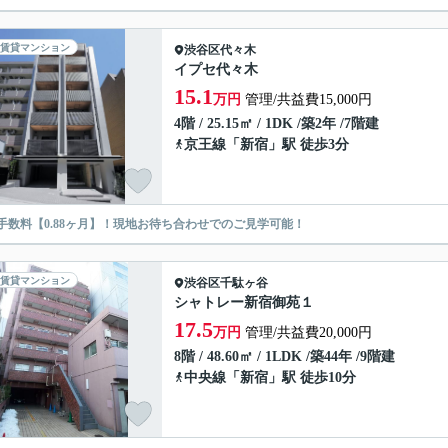
賃貸マンション
渋谷区
代々木
イプセ代々木
15.1
万円
管理/共益費15,000円
4階 / 25.15㎡ / 1DK /築2年 /7階建
京王線
「
新宿
」駅 徒歩3分
手数料【0.88ヶ月】！現地お待ち合わせでのご見学可能！
賃貸マンション
渋谷区
千駄ヶ谷
シャトレー新宿御苑１
17.5
万円
管理/共益費20,000円
8階 / 48.60㎡ / 1LDK /築44年 /9階建
中央線
「
新宿
」駅 徒歩10分