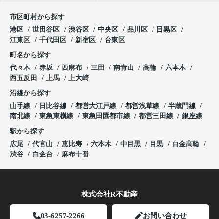
市区町村から探す
港区
世田谷区
渋谷区
中央区
品川区
目黒区
江東区
千代田区
新宿区
台東区
町名から探す
代々木
赤坂
西麻布
三田
南青山
高輪
六本木
西五反田
上馬
上大崎
沿線から探す
山手線
日比谷線
都営大江戸線
都営浅草線
半蔵門線
南北線
東急東横線
東急田園都市線
都営三田線
銀座線
駅から探す
広尾
代官山
恵比寿
六本木
中目黒
目黒
白金高輪
渋谷
白金台
麻布十番
株式会社R不動産
03-6257-2266
お問い合わせ