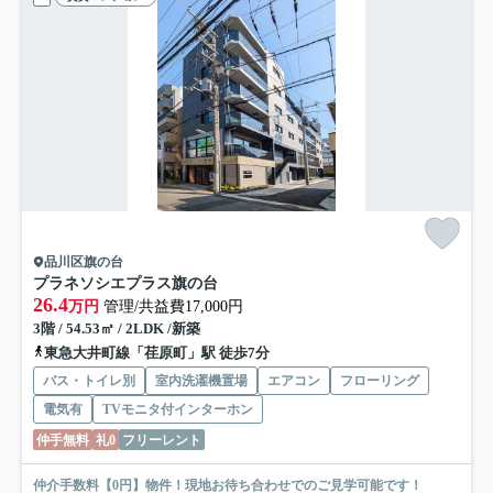
品川区旗の台
プラネソシエプラス旗の台
26.4
万円
管理/共益費17,000円
3階 / 54.53㎡ / 2LDK /新築
東急大井町線「荏原町」駅 徒歩7分
バス・トイレ別
室内洗濯機置場
エアコン
フローリング
電気有
TVモニタ付インターホン
仲手無料
礼0
フリーレント
仲介手数料【0円】物件！現地お待ち合わせでのご見学可能です！