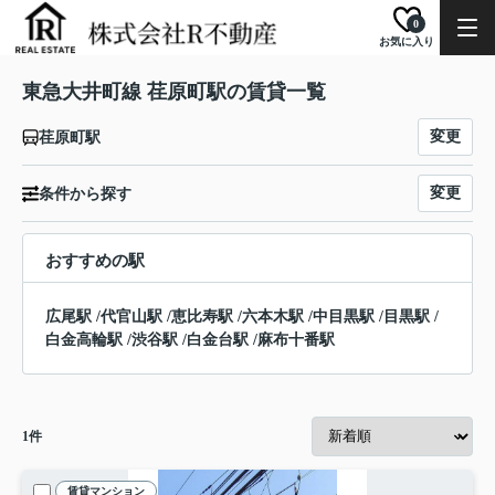
0
お気に入り
東急大井町線 荏原町駅の賃貸一覧
変更
荏原町駅
変更
条件から探す
おすすめの駅
広尾駅
/
代官山駅
/
恵比寿駅
/
六本木駅
/
中目黒駅
/
目黒駅
/
白金高輪駅
/
渋谷駅
/
白金台駅
/
麻布十番駅
1
件
賃貸マンション