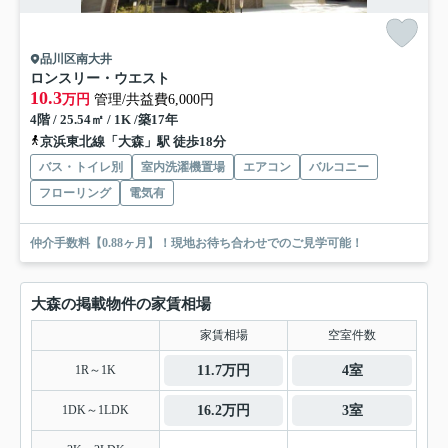
品川区南大井
ロンスリー・ウエスト
10.3
万円
管理/共益費6,000円
4階 / 25.54㎡ / 1K /築17年
京浜東北線「大森」駅 徒歩18分
バス・トイレ別
室内洗濯機置場
エアコン
バルコニー
フローリング
電気有
仲介手数料【0.88ヶ月】！現地お待ち合わせでのご見学可能！
大森の掲載物件の家賃相場
家賃相場
空室件数
1R～1K
11.7万円
4室
1DK～1LDK
16.2万円
3室