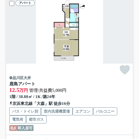
アパート
品川区大井
鹿島アパート
12.5
万円
管理/共益費5,000円
1階 / 38.80㎡ / 1K /築24年
京浜東北線「大森」駅 徒歩16分
バス・トイレ別
室内洗濯機置場
エアコン
バルコニー
電気有
都市ガス
礼0
即入居可