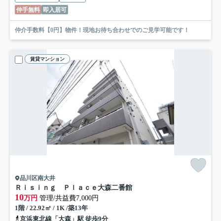
仲手無料
即入居可
仲介手数料【0円】物件！現地お待ち合わせでのご見学可能です！
賃貸マンション
品川区南大井
Ｒｉｓｉｎｇ Ｐｌａｃｅ大森二番館
10
万円
管理/共益費7,000円
1階 / 22.92㎡ / 1K /築13年
京浜東北線「大森」駅 徒歩9分