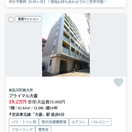
仲介手数料【0.88ヶ月】！現地お待ち合わせでのご見学可能！
賃貸マンション
品川区南大井
プライマル大森
19.2
万円
管理/共益費10,000円
7階 / 42.64㎡ / 1LDK /築16年
京浜東北線「大森」駅 徒歩6分
バス・トイレ別
室内洗濯機置場
エアコン
バルコニー
フローリング
電気有