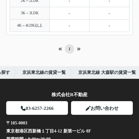
2K～2LDK
-
-
3K～3LDK
-
-
4K～4LDK以上
-
-
1
ら探す
京浜東北線の賃貸一覧
京浜東北線 大森駅の賃貸一覧
株式会社R不動産
03-6257-2266
お問い合わせ
〒105-0003
東京都港区西新橋１丁目4-12 新第一ビル 8F