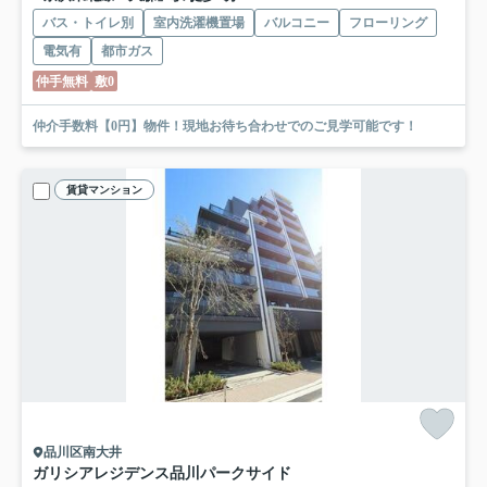
バス・トイレ別
室内洗濯機置場
バルコニー
フローリング
電気有
都市ガス
仲手無料
敷0
仲介手数料【0円】物件！現地お待ち合わせでのご見学可能です！
賃貸マンション
品川区南大井
ガリシアレジデンス品川パークサイド