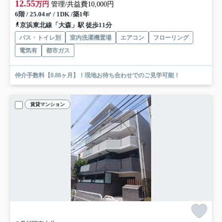
12.55
万円
管理/共益費10,000円
6階 / 25.04㎡ / 1DK /築1年
京浜東北線「大森」駅 徒歩11分
バス・トイレ別
室内洗濯機置場
エアコン
フローリング
電気有
都市ガス
仲介手数料【0.88ヶ月】！現地お待ち合わせでのご見学可能！
賃貸マンション