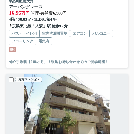
品川区南大井
アーバングレース
16.95
万円
管理/共益費6,900円
4階 / 38.83㎡ / 1LDK /築1年
京浜東北線「大森」駅 徒歩17分
バス・トイレ別
室内洗濯機置場
エアコン
バルコニー
フローリング
電気有
敷0
仲介手数料【0.88ヶ月】！現地お待ち合わせでのご見学可能！
賃貸マンション