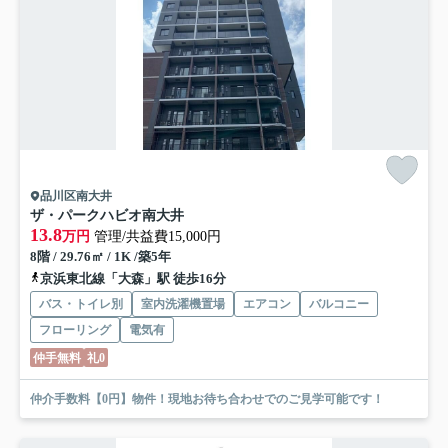
品川区南大井
ザ・パークハビオ南大井
13.8
万円
管理/共益費15,000円
8階 / 29.76㎡ / 1K /築5年
京浜東北線「大森」駅 徒歩16分
バス・トイレ別
室内洗濯機置場
エアコン
バルコニー
フローリング
電気有
仲手無料
礼0
仲介手数料【0円】物件！現地お待ち合わせでのご見学可能です！