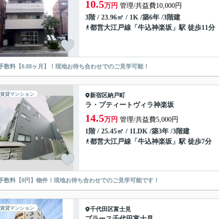
10.5
万円
管理/共益費10,000円
3階 / 23.96㎡ / 1K /築6年 /3階建
都営大江戸線
「
牛込神楽坂
」駅 徒歩11分
手数料【0.88ヶ月】！現地お待ち合わせでのご見学可能！
賃貸マンション
新宿区
納戸町
ラ・プティートヴィラ神楽坂
14.5
万円
管理/共益費5,000円
1階 / 25.45㎡ / 1LDK /築3年 /3階建
都営大江戸線
「
牛込神楽坂
」駅 徒歩7分
手数料【0円】物件！現地お待ち合わせでのご見学可能です！
賃貸マンション
千代田区
富士見
プラース千代田富士見