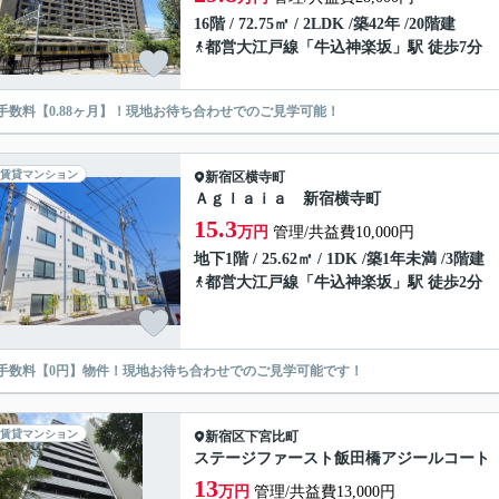
16階 / 72.75㎡ / 2LDK /築42年 /20階建
都営大江戸線
「
牛込神楽坂
」駅 徒歩7分
手数料【0.88ヶ月】！現地お待ち合わせでのご見学可能！
賃貸マンション
新宿区
横寺町
Ａｇｌａｉａ 新宿横寺町
15.3
万円
管理/共益費10,000円
地下1階 / 25.62㎡ / 1DK /築1年未満 /3階建
都営大江戸線
「
牛込神楽坂
」駅 徒歩2分
手数料【0円】物件！現地お待ち合わせでのご見学可能です！
賃貸マンション
新宿区
下宮比町
ステージファースト飯田橋アジールコート
13
万円
管理/共益費13,000円