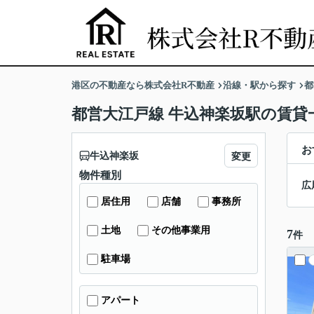
港区の不動産なら株式会社R不動産
沿線・駅から探す
都
都営大江戸線 牛込神楽坂駅の賃貸
お
牛込神楽坂
変更
物件種別
広
居住用
店舗
事務所
土地
その他事業用
7
件
駐車場
アパート