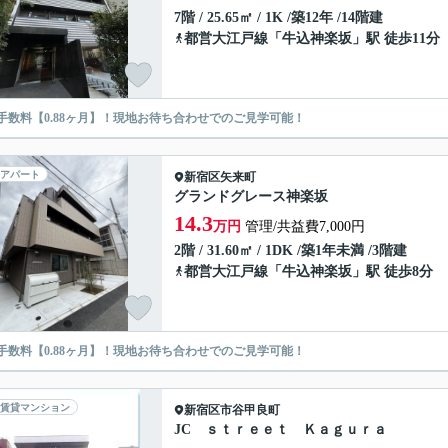
7階 / 25.65㎡ / 1K /築12年 /14階建
都営大江戸線
「
牛込神楽坂
」駅 徒歩11分
手数料【0.88ヶ月】！現地お待ち合わせでのご見学可能！
アパート
新宿区
矢来町
グランドグレース神楽坂
14.3
万円
管理/共益費7,000円
2階 / 31.60㎡ / 1DK /築1年未満 /3階建
都営大江戸線
「
牛込神楽坂
」駅 徒歩8分
手数料【0.88ヶ月】！現地お待ち合わせでのご見学可能！
賃貸マンション
新宿区
市谷甲良町
JC ｓｔｒｅｅｔ Ｋａｇｕｒａ