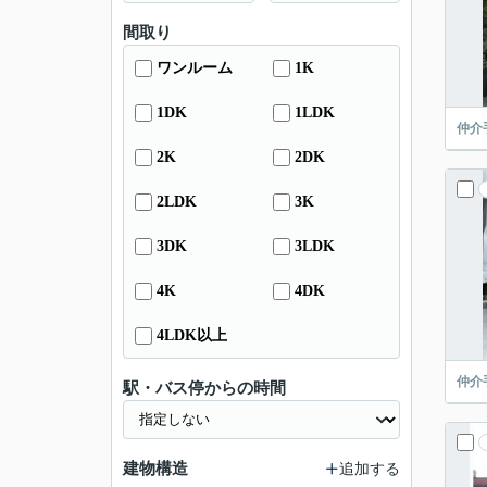
間取り
ワンルーム
1K
1DK
1LDK
仲介
2K
2DK
2LDK
3K
3DK
3LDK
4K
4DK
4LDK以上
仲介
駅・バス停からの時間
建物構造
追加する