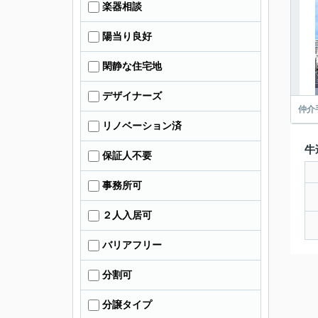
楽器相談
陽当り良好
閑静な住宅地
デザイナーズ
仲介
リノベーション済
牛
保証人不要
事務所可
２人入居可
バリアフリー
分割可
分譲タイプ