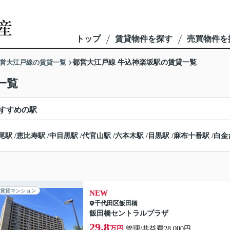
トップ
賃貸物件を探す
売買物件を
営大江戸線の賃貸一覧
都営大江戸線 牛込神楽坂駅の賃貸一覧
一覧
すすめの駅
尾駅
/
恵比寿駅
/
中目黒駅
/
代官山駅
/
六本木駅
/
目黒駅
/
麻布十番駅
/
白金
賃貸マンション
NEW
千代田区
飯田橋
飯田橋セントラルプラザ
29.8
万円
管理/共益費28,000円