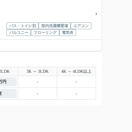
バス・トイレ別
室内洗濯機置場
エアコン
バルコニー
フローリング
電気有
2LDK
3K ～ 3LDK
4K ～ 4LDK以上
8万円
-
-
室
-
-