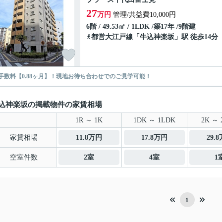
27
万円
管理/共益費10,000円
6階 / 49.53㎡ / 1LDK /築17年 /9階建
都営大江戸線
「
牛込神楽坂
」駅 徒歩14分
手数料【0.88ヶ月】！現地お待ち合わせでのご見学可能！
込神楽坂の掲載物件の家賃相場
1R ～ 1K
1DK ～ 1LDK
2K ～ 
家賃相場
11.8万円
17.8万円
29.
空室件数
2室
4室
1
1