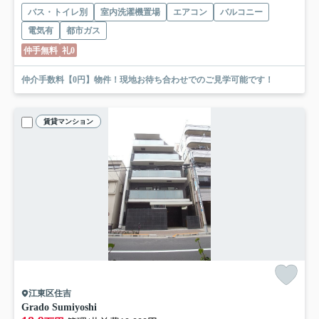
バス・トイレ別
室内洗濯機置場
エアコン
バルコニー
電気有
都市ガス
仲手無料
礼0
仲介手数料【0円】物件！現地お待ち合わせでのご見学可能です！
賃貸マンション
江東区住吉
Grado Sumiyoshi