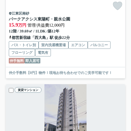
江東区南砂
パークアクシス東陽町・親水公園
15.9
万円
管理/共益費12,000円
12階 / 39.69㎡ / 1LDK /築12年
都営新宿線「西大島」駅 徒歩22分
バス・トイレ別
室内洗濯機置場
エアコン
バルコニー
フローリング
電気有
仲手無料
即入居可
仲介手数料【0円】物件！現地お待ち合わせでのご見学可能です！
賃貸マンション