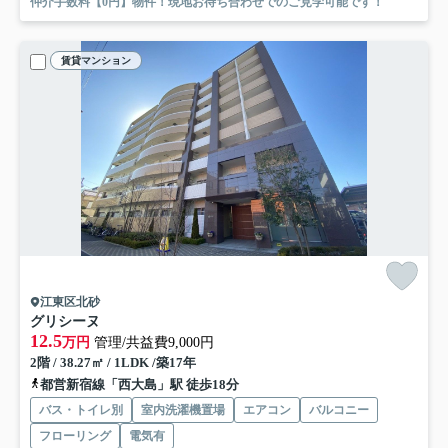
仲介手数料【0円】物件！現地お待ち合わせでのご見学可能です！
賃貸マンション
江東区北砂
グリシーヌ
12.5
万円
管理/共益費9,000円
2階 / 38.27㎡ / 1LDK /築17年
都営新宿線「西大島」駅 徒歩18分
バス・トイレ別
室内洗濯機置場
エアコン
バルコニー
フローリング
電気有