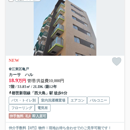
NEW
江東区亀戸
カーサ ハル
18.9
万円
管理/共益費10,000円
7階 / 53.85㎡ / 2LDK /築12年
都営新宿線「西大島」駅 徒歩9分
バス・トイレ別
室内洗濯機置場
エアコン
バルコニー
フローリング
電気有
仲手無料
礼0
即入居可
仲介手数料【0円】物件！現地お待ち合わせでのご見学可能です！