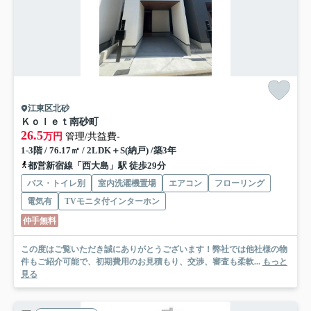
江東区北砂
Ｋｏｌｅｔ南砂町
26.5
万円
管理/共益費-
1-3階 / 76.17㎡ / 2LDK＋S(納戸) /築3年
都営新宿線「西大島」駅 徒歩29分
バス・トイレ別
室内洗濯機置場
エアコン
フローリング
電気有
TVモニタ付インターホン
仲手無料
この度はご覧いただき誠にありがとうございます！弊社では他社様の物
件もご紹介可能で、初期費用のお見積もり、交渉、審査も柔軟...
もっと
見る