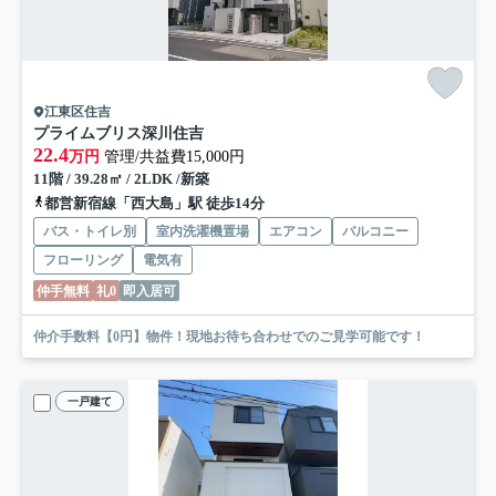
江東区住吉
プライムブリス深川住吉
22.4
万円
管理/共益費15,000円
11階 / 39.28㎡ / 2LDK /新築
都営新宿線「西大島」駅 徒歩14分
バス・トイレ別
室内洗濯機置場
エアコン
バルコニー
フローリング
電気有
仲手無料
礼0
即入居可
仲介手数料【0円】物件！現地お待ち合わせでのご見学可能です！
一戸建て