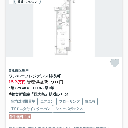
賃貸マンション
江東区亀戸
ワンルーフレジデンス錦糸町
15.3
万円
管理/共益費12,000円
5階 / 29.40㎡ / 1LDK /築1年
都営新宿線「西大島」駅 徒歩15分
室内洗濯機置場
エアコン
フローリング
電気有
TVモニタ付インターホン
シューズボックス
仲手無料
礼0