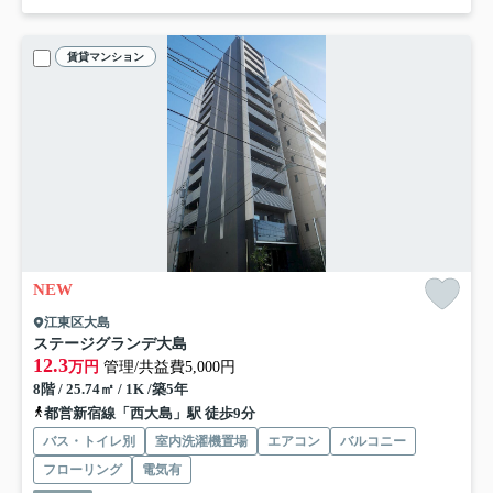
賃貸マンション
NEW
江東区大島
ステージグランデ大島
12.3
万円
管理/共益費5,000円
8階 / 25.74㎡ / 1K /築5年
都営新宿線「西大島」駅 徒歩9分
バス・トイレ別
室内洗濯機置場
エアコン
バルコニー
フローリング
電気有