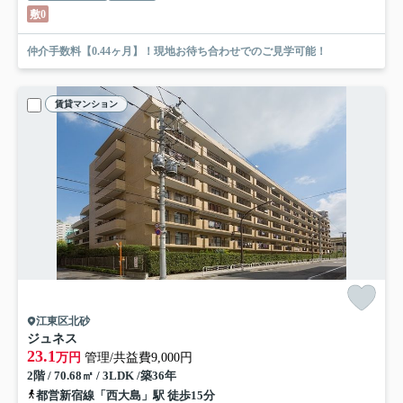
敷0
仲介手数料【0.44ヶ月】！現地お待ち合わせでのご見学可能！
賃貸マンション
江東区北砂
ジュネス
23.1
万円
管理/共益費9,000円
2階 / 70.68㎡ / 3LDK /築36年
都営新宿線「西大島」駅 徒歩15分