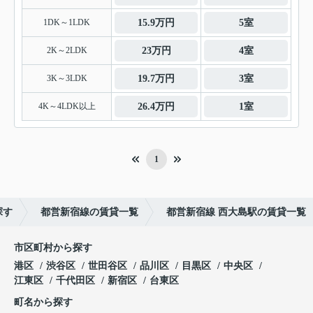
1DK～1LDK
15.9万円
5室
2K～2LDK
23万円
4室
3K～3LDK
19.7万円
3室
4K～4LDK以上
26.4万円
1室
1
探す
都営新宿線の賃貸一覧
都営新宿線 西大島駅の賃貸一覧
市区町村から探す
港区
渋谷区
世田谷区
品川区
目黒区
中央区
江東区
千代田区
新宿区
台東区
町名から探す