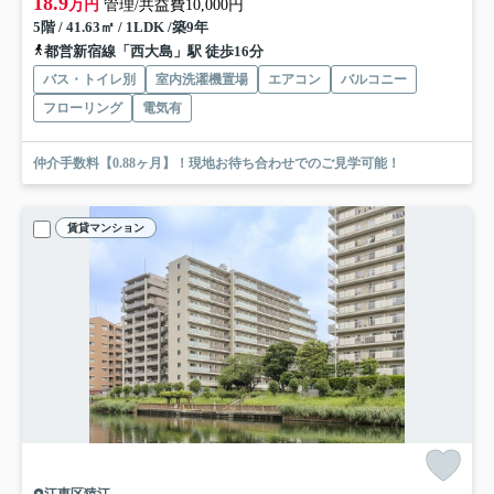
18.9
万円
管理/共益費10,000円
5階 / 41.63㎡ / 1LDK /築9年
都営新宿線「西大島」駅 徒歩16分
バス・トイレ別
室内洗濯機置場
エアコン
バルコニー
フローリング
電気有
仲介手数料【0.88ヶ月】！現地お待ち合わせでのご見学可能！
賃貸マンション