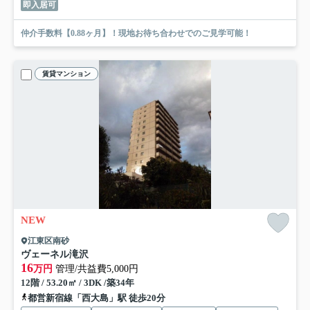
即入居可
仲介手数料【0.88ヶ月】！現地お待ち合わせでのご見学可能！
賃貸マンション
NEW
江東区南砂
ヴェーネル滝沢
16
万円
管理/共益費5,000円
12階 / 53.20㎡ / 3DK /築34年
都営新宿線「西大島」駅 徒歩20分