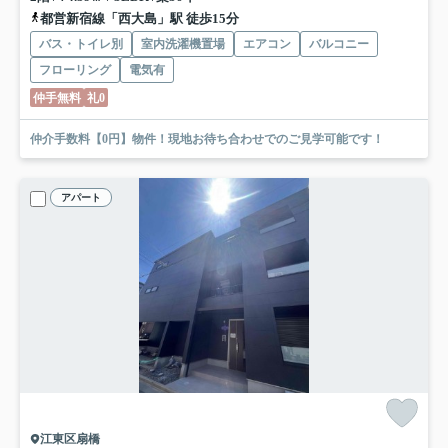
都営新宿線「西大島」駅 徒歩15分
バス・トイレ別
室内洗濯機置場
エアコン
バルコニー
フローリング
電気有
仲手無料
礼0
仲介手数料【0円】物件！現地お待ち合わせでのご見学可能です！
アパート
江東区扇橋