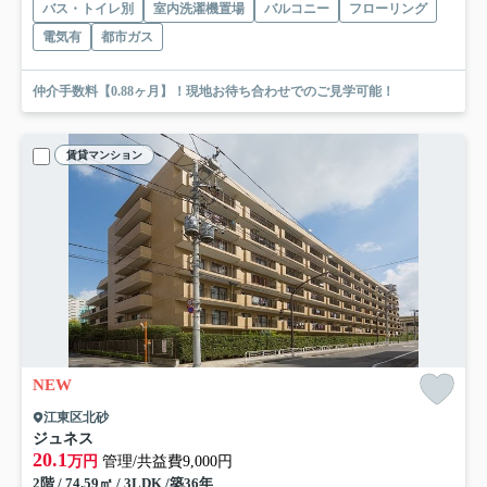
バス・トイレ別
室内洗濯機置場
バルコニー
フローリング
電気有
都市ガス
仲介手数料【0.88ヶ月】！現地お待ち合わせでのご見学可能！
賃貸マンション
NEW
江東区北砂
ジュネス
20.1
万円
管理/共益費9,000円
2階 / 74.59㎡ / 3LDK /築36年