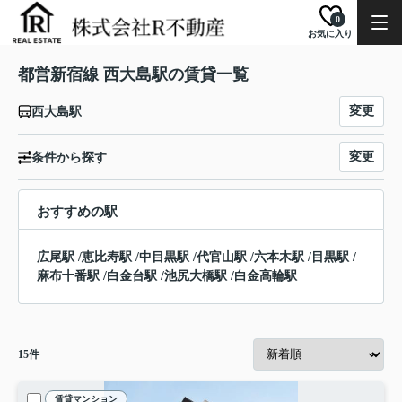
0
お気に入り
都営新宿線 西大島駅の賃貸一覧
変更
西大島駅
変更
条件から探す
おすすめの駅
広尾駅
/
恵比寿駅
/
中目黒駅
/
代官山駅
/
六本木駅
/
目黒駅
/
麻布十番駅
/
白金台駅
/
池尻大橋駅
/
白金高輪駅
15
件
賃貸マンション