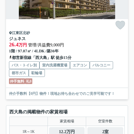
江東区北砂
ジュネス
26.4
万円
管理/共益費9,000円
1階 / 97.07㎡ / 4LDK /築36年
都営新宿線「西大島」駅 徒歩15分
バス・トイレ別
室内洗濯機置場
エアコン
バルコニー
都市ガス
駐輪場
仲手無料
礼0
仲介手数料【0円】物件！現地お待ち合わせでのご見学可能です！
西大島の掲載物件の家賃相場
家賃相場
空室件数
1R～1K
12.2万円
2室