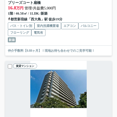
ブリーズコート扇橋
16.8
万円
管理/共益費5,000円
1階 / 46.58㎡ / 1LDK /新築
都営新宿線「西大島」駅 徒歩19分
バス・トイレ別
室内洗濯機置場
エアコン
バルコニー
フローリング
電気有
新築
仲介手数料【0.88ヶ月】！現地お待ち合わせでのご見学可能！
賃貸マンション