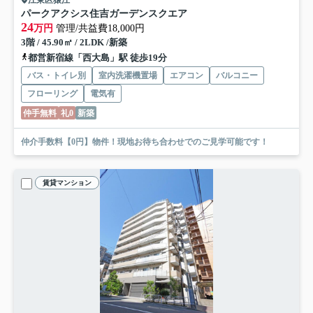
江東区猿江
パークアクシス住吉ガーデンスクエア
24
万円
管理/共益費18,000円
3階 / 45.90㎡ / 2LDK /新築
都営新宿線「西大島」駅 徒歩19分
バス・トイレ別
室内洗濯機置場
エアコン
バルコニー
フローリング
電気有
仲手無料
礼0
新築
仲介手数料【0円】物件！現地お待ち合わせでのご見学可能です！
賃貸マンション