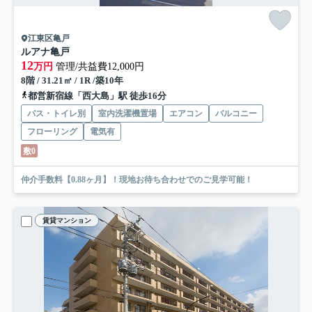
江東区亀戸
ルアナ亀戸
12
万円
管理/共益費12,000円
8階 / 31.21㎡ / 1R /築10年
都営新宿線「西大島」駅 徒歩16分
バス・トイレ別
室内洗濯機置場
エアコン
バルコニー
フローリング
電気有
敷0
仲介手数料【0.88ヶ月】！現地お待ち合わせでのご見学可能！
賃貸マンション