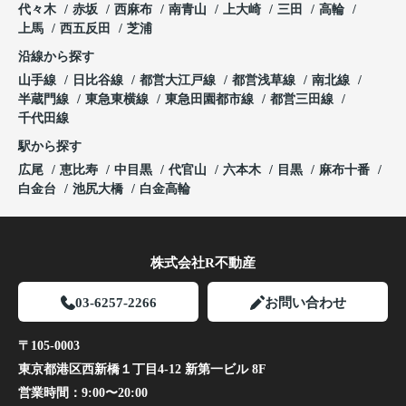
代々木
赤坂
西麻布
南青山
上大崎
三田
高輪
上馬
西五反田
芝浦
沿線から探す
山手線
日比谷線
都営大江戸線
都営浅草線
南北線
半蔵門線
東急東横線
東急田園都市線
都営三田線
千代田線
駅から探す
広尾
恵比寿
中目黒
代官山
六本木
目黒
麻布十番
白金台
池尻大橋
白金高輪
株式会社R不動産
03-6257-2266
お問い合わせ
〒105-0003
東京都港区西新橋１丁目4-12 新第一ビル 8F
営業時間：
9:00〜20:00