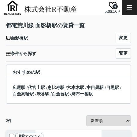
0
お気に入り
都電荒川線 面影橋駅の賃貸一覧
変更
面影橋駅
変更
条件から探す
おすすめの駅
広尾駅
/
代官山駅
/
恵比寿駅
/
六本木駅
/
中目黒駅
/
目黒駅
/
白金高輪駅
/
渋谷駅
/
白金台駅
/
麻布十番駅
2
件
賃貸マンション