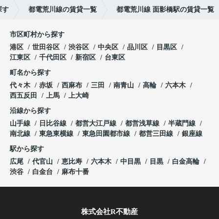
探す
都電荒川線の賃貸一覧
都電荒川線 面影橋駅の賃貸一覧
市区町村から探す
港区
世田谷区
渋谷区
中央区
品川区
目黒区
江東区
千代田区
新宿区
台東区
町名から探す
代々木
赤坂
西麻布
三田
南青山
高輪
六本木
西五反田
上馬
上大崎
沿線から探す
山手線
日比谷線
都営大江戸線
都営浅草線
半蔵門線
南北線
東急東横線
東急田園都市線
都営三田線
銀座線
駅から探す
広尾
代官山
恵比寿
六本木
中目黒
目黒
白金高輪
渋谷
白金台
麻布十番
株式会社R不動産