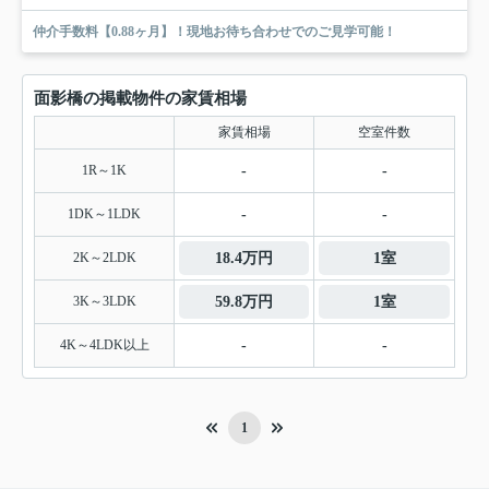
仲介手数料【0.88ヶ月】！現地お待ち合わせでのご見学可能！
面影橋の掲載物件の家賃相場
家賃相場
空室件数
1R～1K
-
-
1DK～1LDK
-
-
2K～2LDK
18.4万円
1室
3K～3LDK
59.8万円
1室
4K～4LDK以上
-
-
1