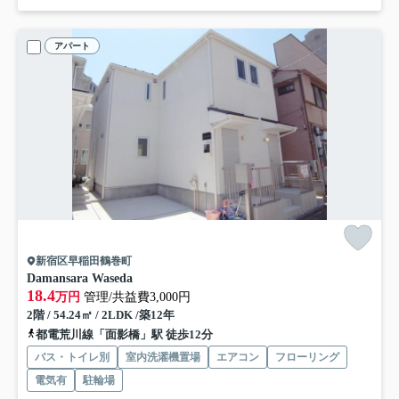
アパート
新宿区早稲田鶴巻町
Damansara Waseda
18.4
万円
管理/共益費3,000円
2階 / 54.24㎡ / 2LDK /築12年
都電荒川線「面影橋」駅 徒歩12分
バス・トイレ別
室内洗濯機置場
エアコン
フローリング
電気有
駐輪場