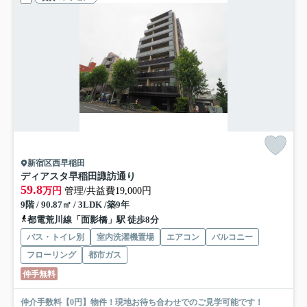
新宿区西早稲田
ディアスタ早稲田諏訪通り
59.8
万円
管理/共益費19,000円
9階 / 90.87㎡ / 3LDK /築9年
都電荒川線「面影橋」駅 徒歩8分
バス・トイレ別
室内洗濯機置場
エアコン
バルコニー
フローリング
都市ガス
仲手無料
仲介手数料【0円】物件！現地お待ち合わせでのご見学可能です！