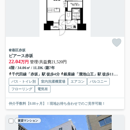
港区赤坂
ピアース赤坂
22.04
万円
管理/共益費21,520円
4階 / 34.06㎡ / 1LDK /築7年
千代田線「赤坂」駅 徒歩4分
銀座線「溜池山王」駅 徒歩11分
丸ノ
バス・トイレ別
室内洗濯機置場
エアコン
バルコニー
フローリング
電気有
仲介手数料【0.88ヶ月】！現地お待ち合わせでのご見学可能！
賃貸マンション