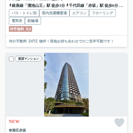
銀座線「溜池山王」駅 徒歩3分
千代田線「赤坂」駅 徒歩6分
南北線
バス・トイレ別
室内洗濯機置場
エアコン
フローリング
電気有
駐輪場
仲手無料
礼0
仲介手数料【0円】物件！現地お待ち合わせでのご見学可能です！
賃貸マンション
NEW
港区赤坂