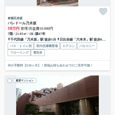
港区赤坂
パレドール乃木坂
10
万円
管理/共益費10,000円
7階 / 21.03㎡ / 1R /築47年
千代田線「乃木坂」駅 徒歩1分
日比谷線「六本木」駅 徒歩6分
銀座
バス・トイレ別
室内洗濯機置場
エアコン
バルコニー
フローリング
電気有
仲介手数料【0.88ヶ月】！現地お待ち合わせでのご見学可能！
賃貸マンション