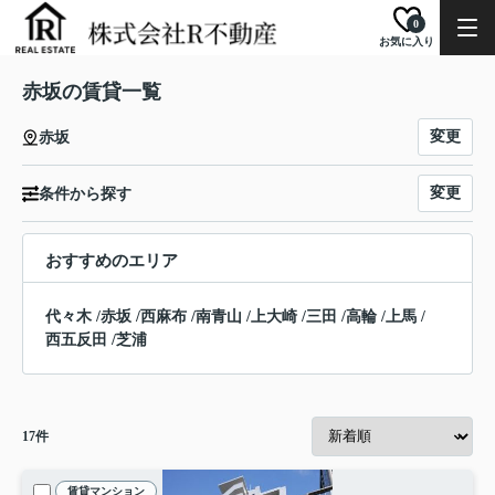
0
お気に入り
赤坂の賃貸一覧
変更
赤坂
変更
条件から探す
おすすめのエリア
代々木
/
赤坂
/
西麻布
/
南青山
/
上大崎
/
三田
/
高輪
/
上馬
/
西五反田
/
芝浦
17
件
賃貸マンション