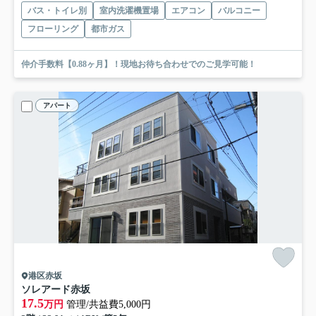
バス・トイレ別
室内洗濯機置場
エアコン
バルコニー
フローリング
都市ガス
仲介手数料【0.88ヶ月】！現地お待ち合わせでのご見学可能！
アパート
港区赤坂
ソレアード赤坂
17.5
万円
管理/共益費5,000円