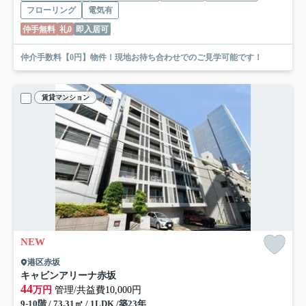
フローリング
電気有
仲手無料
礼0
即入居可
仲介手数料【0円】物件！現地お待ち合わせでのご見学可能です！
賃貸マンション
NEW
港区赤坂
キャビンアリーナ赤坂
44
万円
管理/共益費10,000円
9-10階 / 73.31㎡ / 1LDK /築23年