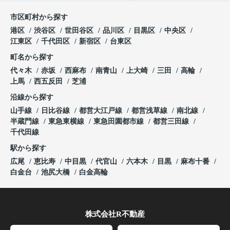
市区町村から探す
港区
渋谷区
世田谷区
品川区
目黒区
中央区
江東区
千代田区
新宿区
台東区
町名から探す
代々木
赤坂
西麻布
南青山
上大崎
三田
高輪
上馬
西五反田
芝浦
沿線から探す
山手線
日比谷線
都営大江戸線
都営浅草線
南北線
半蔵門線
東急東横線
東急田園都市線
都営三田線
千代田線
駅から探す
広尾
恵比寿
中目黒
代官山
六本木
目黒
麻布十番
白金台
池尻大橋
白金高輪
株式会社R不動産