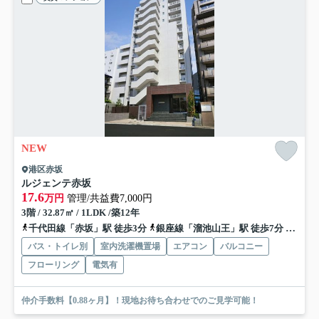
NEW
港区赤坂
ルジェンテ赤坂
17.6
万円
管理/共益費7,000円
3階 / 32.87㎡ / 1LDK /築12年
千代田線「赤坂」駅 徒歩3分
銀座線「溜池山王」駅 徒歩7分
丸ノ内
バス・トイレ別
室内洗濯機置場
エアコン
バルコニー
フローリング
電気有
仲介手数料【0.88ヶ月】！現地お待ち合わせでのご見学可能！