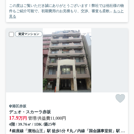
この度はご覧いただき誠にありがとうございます！弊社では他社様の物
件もご紹介可能で、初期費用のお見積もり、交渉、審査も柔軟...
もっと
見る
賃貸マンション
港区赤坂
デュオ・スカーラ赤坂
17.9
万円
管理/共益費11,000円
4階 / 39.76㎡ / 1DK /築25年
銀座線「溜池山王」駅 徒歩5分
丸ノ内線「国会議事堂前」駅 徒歩11分