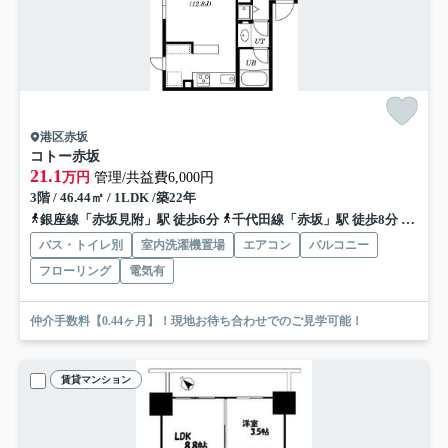
港区赤坂
コトー赤坂
21.1
万円
管理/共益費6,000円
3階 / 46.44㎡ / 1LDK /築22年
銀座線「赤坂見附」駅 徒歩6分
千代田線「赤坂」駅 徒歩8分
有楽町
バス・トイレ別
室内洗濯機置場
エアコン
バルコニー
フローリング
電気有
仲介手数料【0.44ヶ月】！現地お待ち合わせでのご見学可能！
賃貸マンション