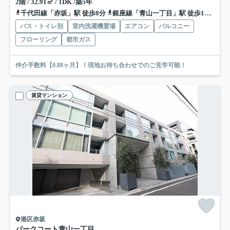
2階 / 32.91㎡ / 1DK /築5年
千代田線「赤坂」駅 徒歩8分
銀座線「青山一丁目」駅 徒歩14分
南
バス・トイレ別
室内洗濯機置場
エアコン
バルコニー
フローリング
都市ガス
仲介手数料【0.88ヶ月】！現地お待ち合わせでのご見学可能！
賃貸マンション
港区赤坂
パークコート青山一丁目