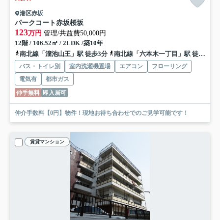
港区赤坂
パークコート赤坂桜坂
123
万円
管理/共益費50,000円
12階 / 106.52㎡ / 2LDK /築10年
南北線「溜池山王」駅 徒歩3分
南北線「六本木一丁目」駅 徒歩4分
バス・トイレ別
室内洗濯機置場
エアコン
フローリング
電気有
都市ガス
仲手無料
即入居可
仲介手数料【0円】物件！現地お待ち合わせでのご見学可能です！
賃貸マンション