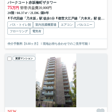
パークコート赤坂檜町ザタワー
75
万円
管理/共益費20,000円
20階 / 66.37㎡ / 2LDK /築8年
千代田線「乃木坂」駅 徒歩3分
都営大江戸線「六本木」駅 徒歩8分
バス・トイレ別
室内洗濯機置場
エアコン
バルコニー
フローリング
電気有
仲介手数料【0.88ヶ月】！現地お待ち合わせでのご見学可能！
賃貸マンション
NEW