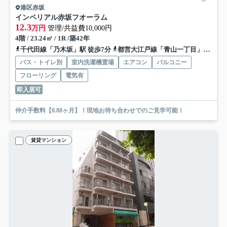
港区赤坂
インペリアル赤坂フオーラム
12.3
万円
管理/共益費10,000円
4階 / 23.24㎡ / 1R /築42年
千代田線「乃木坂」駅 徒歩7分
都営大江戸線「青山一丁目」駅 徒歩9分
バス・トイレ別
室内洗濯機置場
エアコン
バルコニー
フローリング
電気有
即入居可
仲介手数料【0.88ヶ月】！現地お待ち合わせでのご見学可能！
賃貸マンション