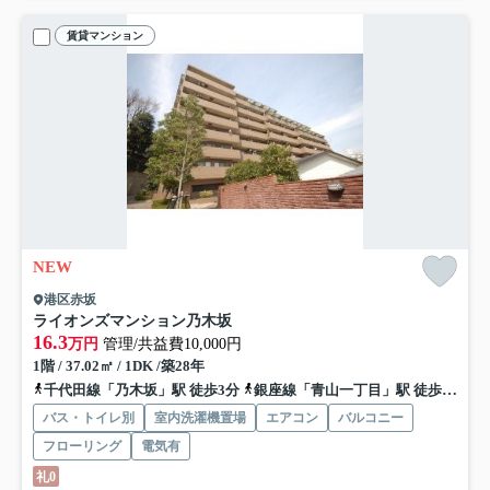
賃貸マンション
NEW
港区赤坂
ライオンズマンション乃木坂
16.3
万円
管理/共益費10,000円
1階 / 37.02㎡ / 1DK /築28年
千代田線「乃木坂」駅 徒歩3分
銀座線「青山一丁目」駅 徒歩10分
バス・トイレ別
室内洗濯機置場
エアコン
バルコニー
フローリング
電気有
礼0