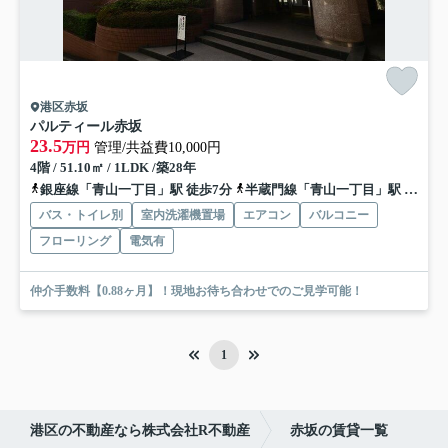
港区赤坂
パルティール赤坂
23.5
万円
管理/共益費10,000円
4階 / 51.10㎡ / 1LDK /築28年
銀座線「青山一丁目」駅 徒歩7分
半蔵門線「青山一丁目」駅 徒歩7分
バス・トイレ別
室内洗濯機置場
エアコン
バルコニー
フローリング
電気有
仲介手数料【0.88ヶ月】！現地お待ち合わせでのご見学可能！
1
港区の不動産なら株式会社R不動産
赤坂の賃貸一覧