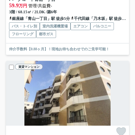
59.9
万円
管理/共益費-
3階 / 68.15㎡ / 2LDK /築6年
銀座線「青山一丁目」駅 徒歩5分
千代田線「乃木坂」駅 徒歩11分
バス・トイレ別
室内洗濯機置場
エアコン
バルコニー
フローリング
都市ガス
仲介手数料【0.88ヶ月】！現地お待ち合わせでのご見学可能！
賃貸マンション