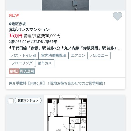
NEW
港区赤坂
赤坂パレスマンション
35
万円
管理/共益費30,000円
2階 / 66.00㎡ / 2LDK /築62年
千代田線「赤坂」駅 徒歩7分
丸ノ内線「赤坂見附」駅 徒歩10分
銀
バス・トイレ別
室内洗濯機置場
エアコン
バルコニー
フローリング
都市ガス
敷礼0
即入居可
仲介手数料【0.88ヶ月】！現地お待ち合わせでのご見学可能！
賃貸マンション