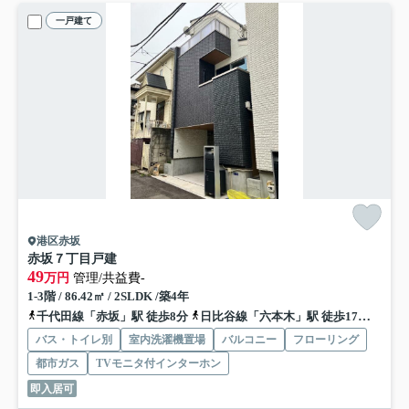
一戸建て
港区赤坂
赤坂７丁目戸建
49
万円
管理/共益費-
1-3階 / 86.42㎡ / 2SLDK /築4年
千代田線「赤坂」駅 徒歩8分
日比谷線「六本木」駅 徒歩17分
銀座
バス・トイレ別
室内洗濯機置場
バルコニー
フローリング
都市ガス
TVモニタ付インターホン
即入居可