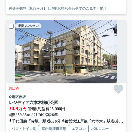
仲介手数料【0.88ヶ月】！現地お待ち合わせでのご見学可能！
賃貸マンション
NEW
港区赤坂
レジディア六本木檜町公園
30.9
万円
管理/共益費25,000円
4階 / 59.35㎡ / 2LDK /築26年
千代田線「赤坂」駅 徒歩6分
都営大江戸線「六本木」駅 徒歩7分
バス・トイレ別
室内洗濯機置場
エアコン
バルコニー