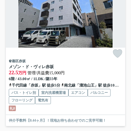
港区赤坂
メゾン・ド・ヴィレ赤坂
22.5
万円
管理/共益費15,000円
6階 / 43.00㎡ / 1LDK /築55年
千代田線「赤坂」駅 徒歩5分
南北線「溜池山王」駅 徒歩10分
丸ノ
バス・トイレ別
室内洗濯機置場
エアコン
バルコニー
フローリング
電気有
礼0
仲介手数料【0.44ヶ月】！現地お待ち合わせでのご見学可能！