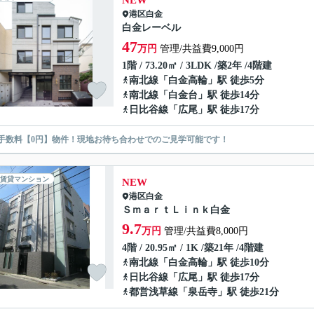
NEW
港区
白金
白金レーベル
47
万円
管理/共益費9,000円
1階 / 73.20㎡ / 3LDK /築2年 /4階建
南北線
「
白金高輪
」駅 徒歩5分
南北線
「
白金台
」駅 徒歩14分
日比谷線
「
広尾
」駅 徒歩17分
手数料【0円】物件！現地お待ち合わせでのご見学可能です！
賃貸マンション
NEW
港区
白金
ＳｍａｒｔＬｉｎｋ白金
9.7
万円
管理/共益費8,000円
4階 / 20.95㎡ / 1K /築21年 /4階建
南北線
「
白金高輪
」駅 徒歩10分
日比谷線
「
広尾
」駅 徒歩17分
都営浅草線
「
泉岳寺
」駅 徒歩21分