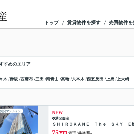
トップ
賃貸物件を探す
売買物件を
すすめのエリア
々木
/
赤坂
/
西麻布
/
三田
/
南青山
/
高輪
/
六本木
/
西五反田
/
上馬
/
上大崎
賃貸マンション
NEW
港区
白金
ＳＨＩＲＯＫＡＮＥ Ｔｈｅ ＳＫＹ Ｅ
75
万円
管理/共益費-