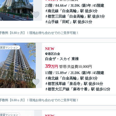
23階 / 84.66㎡ / 3LDK /築3年 /45階建
南北線
「
白金高輪
」駅 徒歩3分
都営三田線
「
白金高輪
」駅 徒歩3分
山手線
「
田町
」駅 徒歩21分
手数料【0.88ヶ月】！現地お待ち合わせでのご見学可能！
賃貸マンション
NEW
港区
白金
白金ザ・スカイ 東棟
39
万円
管理/共益費10,000円
13階 / 55.89㎡ / 2LDK /築3年 /45階建
南北線
「
白金高輪
」駅 徒歩3分
都営浅草線
「
泉岳寺
」駅 徒歩16分
都営大江戸線
「
麻布十番
」駅 徒歩12分
手数料【0.88ヶ月】！現地お待ち合わせでのご見学可能！
賃貸マンション