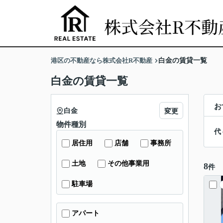
港区の不動産なら株式会社R不動産
白金の賃貸一覧
白金の賃貸一覧
お
白金
変更
物件種別
代
居住用
店舗
事務所
土地
その他事業用
8
件
駐車場
アパート