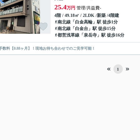
25.4
万円
管理/共益費-
4階 / 49.18㎡ / 2LDK /新築 /4階建
南北線
「
白金高輪
」駅 徒歩1分
南北線
「
白金台
」駅 徒歩15分
都営浅草線
「
泉岳寺
」駅 徒歩16分
手数料【0.88ヶ月】！現地お待ち合わせでのご見学可能！
1