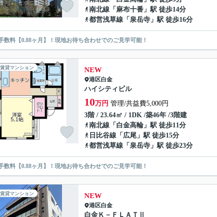
南北線
「
麻布十番
」駅 徒歩14分
都営浅草線
「
泉岳寺
」駅 徒歩16分
手数料【0.88ヶ月】！現地お待ち合わせでのご見学可能！
賃貸マンション
NEW
港区
白金
ハイシティビル
10
万円
管理/共益費5,000円
3階 / 23.64㎡ / 1DK /築46年 /3階建
南北線
「
白金高輪
」駅 徒歩11分
日比谷線
「
広尾
」駅 徒歩15分
都営浅草線
「
泉岳寺
」駅 徒歩23分
手数料【0.88ヶ月】！現地お待ち合わせでのご見学可能！
賃貸マンション
NEW
港区
白金
白金Ｋ－ＦＬＡＴⅡ