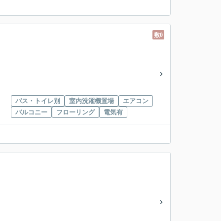
敷0
バス・トイレ別
室内洗濯機置場
エアコン
バルコニー
フローリング
電気有