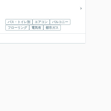
バス・トイレ別
エアコン
バルコニー
フローリング
電気有
都市ガス