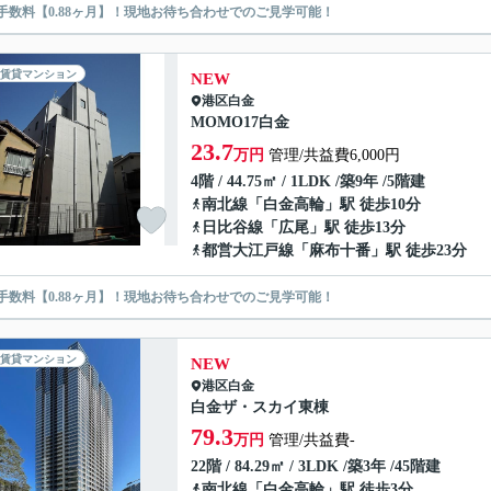
手数料【0.88ヶ月】！現地お待ち合わせでのご見学可能！
賃貸マンション
NEW
港区
白金
MOMO17白金
23.7
万円
管理/共益費6,000円
4階 / 44.75㎡ / 1LDK /築9年 /5階建
南北線
「
白金高輪
」駅 徒歩10分
日比谷線
「
広尾
」駅 徒歩13分
都営大江戸線
「
麻布十番
」駅 徒歩23分
手数料【0.88ヶ月】！現地お待ち合わせでのご見学可能！
賃貸マンション
NEW
港区
白金
白金ザ・スカイ東棟
79.3
万円
管理/共益費-
22階 / 84.29㎡ / 3LDK /築3年 /45階建
南北線
「
白金高輪
」駅 徒歩3分