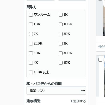
間取り
ワンルーム
1K
1DK
1LDK
2K
2DK
2LDK
3K
仲介
3DK
3LDK
4K
4DK
4LDK以上
駅・バス停からの時間
建物構造
追加する