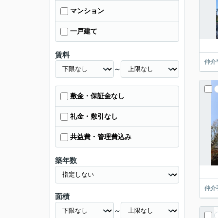
マンション
一戸建て
賃料
仲介
～
敷金・保証金なし
礼金・敷引なし
共益費・管理費込み
築年数
仲介
面積
～