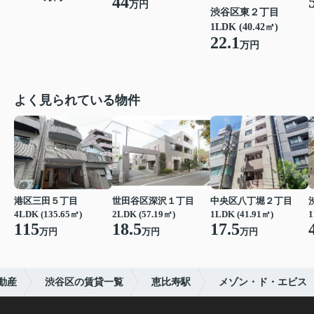
44
万円
渋谷区東２丁目
1LDK (40.42㎡)
22.1
万円
よく見られている物件
港区三田５丁目
世田谷区深沢１丁目
中央区八丁堀２丁目
4LDK (135.65㎡)
2LDK (57.19㎡)
1LDK (41.91㎡)
1
115
18.5
17.5
万円
万円
万円
動産
渋谷区の賃貸一覧
恵比寿駅
メゾン・ド・エビス