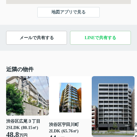
地図アプリで見る
メールで共有する
LINEで共有する
近隣の物件
渋谷区広尾３丁目
渋谷区宇田川町
2SLDK (80.15㎡)
2LDK (65.76㎡)
3
48.8
万円