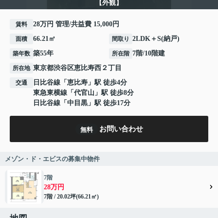
【外観】
28万円 管理/共益費 15,000円
賃料
66.21㎡
2LDK＋S(納戸)
面積
間取り
築55年
7階/10階建
築年数
所在階
東京都
渋谷区
恵比寿西
２丁目
所在地
日比谷線
「
恵比寿
」駅 徒歩4分
交通
東急東横線
「
代官山
」駅 徒歩8分
日比谷線
「
中目黒
」駅 徒歩17分
お問い合わせ
無料
メゾン・ド・エビスの募集中物件
7階
28万円
7階 / 20.02坪(66.21㎡)