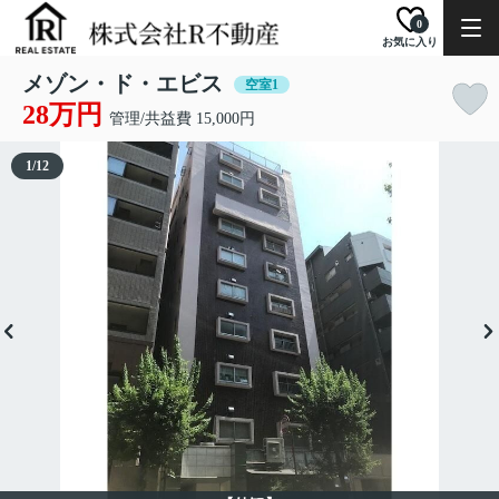
0
お気に入り
メゾン・ド・エビス
空室1
28万円
管理/共益費 15,000円
1
/
12