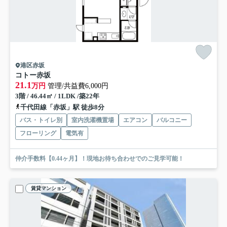
港区赤坂
コトー赤坂
21.1
万円
管理/共益費6,000円
3階 / 46.44㎡ / 1LDK /築22年
千代田線「赤坂」駅 徒歩8分
バス・トイレ別
室内洗濯機置場
エアコン
バルコニー
フローリング
電気有
仲介手数料【0.44ヶ月】！現地お待ち合わせでのご見学可能！
賃貸マンション