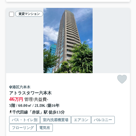
賃貸マンション
港区六本木
アトラスタワー六本木
46
万円
管理/共益費-
5階 / 60.00㎡ / 2LDK /築16年
千代田線「赤坂」駅 徒歩13分
バス・トイレ別
室内洗濯機置場
エアコン
バルコニー
フローリング
電気有