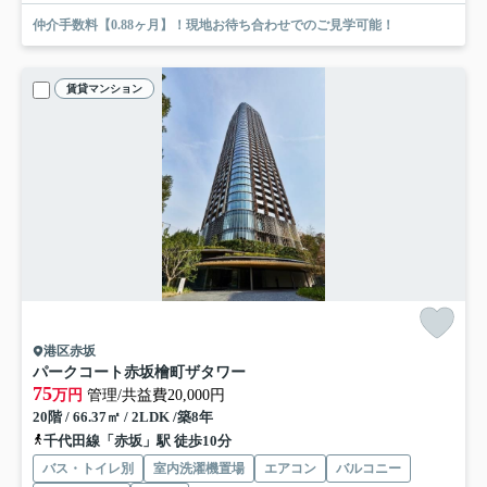
仲介手数料【0.88ヶ月】！現地お待ち合わせでのご見学可能！
賃貸マンション
港区赤坂
パークコート赤坂檜町ザタワー
75
万円
管理/共益費20,000円
20階 / 66.37㎡ / 2LDK /築8年
千代田線「赤坂」駅 徒歩10分
バス・トイレ別
室内洗濯機置場
エアコン
バルコニー