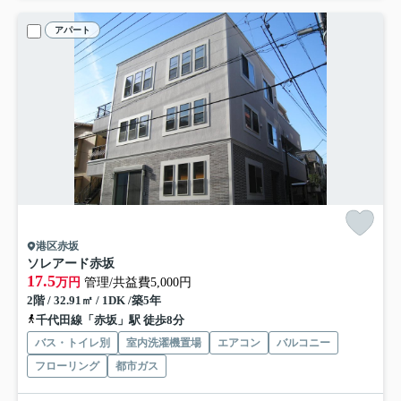
アパート
港区赤坂
ソレアード赤坂
17.5
万円
管理/共益費5,000円
2階 / 32.91㎡ / 1DK /築5年
千代田線「赤坂」駅 徒歩8分
バス・トイレ別
室内洗濯機置場
エアコン
バルコニー
フローリング
都市ガス