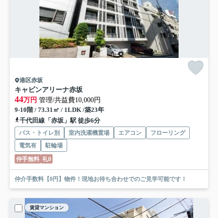
港区赤坂
キャビンアリーナ赤坂
44
万円
管理/共益費10,000円
9-10階 / 73.31㎡ / 1LDK /築23年
千代田線「赤坂」駅 徒歩6分
バス・トイレ別
室内洗濯機置場
エアコン
フローリング
電気有
駐輪場
仲手無料
礼0
仲介手数料【0円】物件！現地お待ち合わせでのご見学可能です！
賃貸マンション