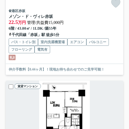
港区赤坂
メゾン・ド・ヴィレ赤坂
22.5
万円
管理/共益費15,000円
6階 / 43.00㎡ / 1LDK /築55年
千代田線「赤坂」駅 徒歩5分
バス・トイレ別
室内洗濯機置場
エアコン
バルコニー
フローリング
電気有
礼0
仲介手数料【0.44ヶ月】！現地お待ち合わせでのご見学可能！
賃貸マンション