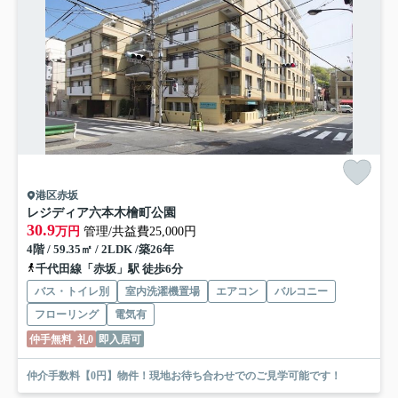
港区赤坂
レジディア六本木檜町公園
30.9
万円
管理/共益費25,000円
4階 / 59.35㎡ / 2LDK /築26年
千代田線「赤坂」駅 徒歩6分
バス・トイレ別
室内洗濯機置場
エアコン
バルコニー
フローリング
電気有
仲手無料
礼0
即入居可
仲介手数料【0円】物件！現地お待ち合わせでのご見学可能です！