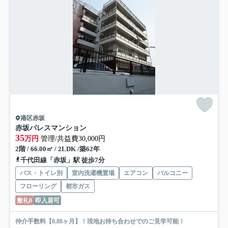
港区赤坂
赤坂パレスマンション
35
万円
管理/共益費30,000円
2階 / 66.00㎡ / 2LDK /築62年
千代田線「赤坂」駅 徒歩7分
バス・トイレ別
室内洗濯機置場
エアコン
バルコニー
フローリング
都市ガス
敷礼0
即入居可
仲介手数料【0.88ヶ月】！現地お待ち合わせでのご見学可能！