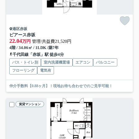
港区赤坂
ピアース赤坂
22.04
万円
管理/共益費21,520円
4階 / 34.06㎡ / 1LDK /築7年
千代田線「赤坂」駅 徒歩4分
バス・トイレ別
室内洗濯機置場
エアコン
バルコニー
フローリング
電気有
仲介手数料【0.88ヶ月】！現地お待ち合わせでのご見学可能！
賃貸マンション