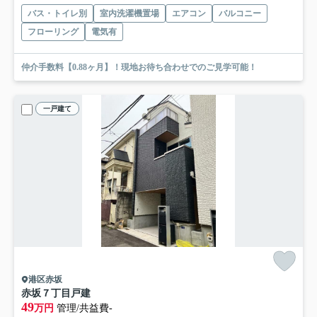
バス・トイレ別
室内洗濯機置場
エアコン
バルコニー
フローリング
電気有
仲介手数料【0.88ヶ月】！現地お待ち合わせでのご見学可能！
一戸建て
港区赤坂
赤坂７丁目戸建
49
万円
管理/共益費-