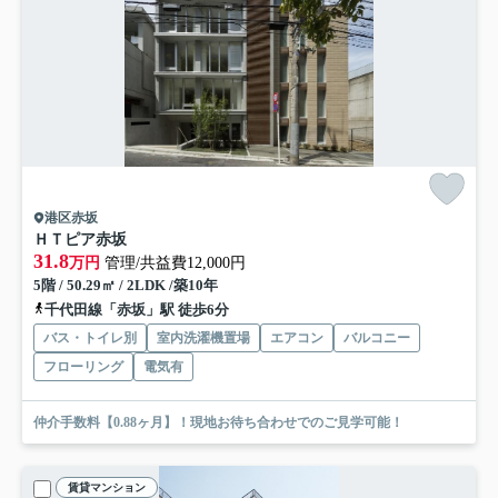
港区赤坂
ＨＴピア赤坂
31.8
万円
管理/共益費12,000円
5階 / 50.29㎡ / 2LDK /築10年
千代田線「赤坂」駅 徒歩6分
バス・トイレ別
室内洗濯機置場
エアコン
バルコニー
フローリング
電気有
仲介手数料【0.88ヶ月】！現地お待ち合わせでのご見学可能！
賃貸マンション