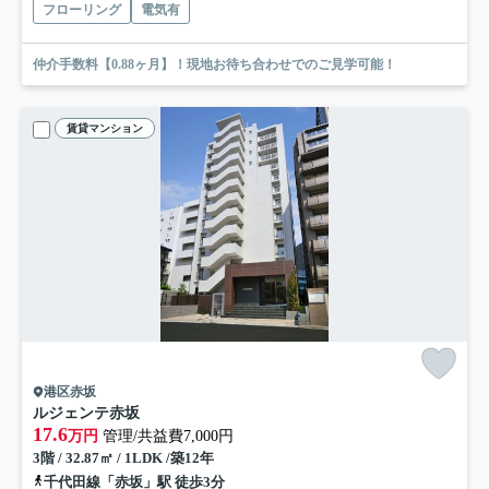
フローリング
電気有
仲介手数料【0.88ヶ月】！現地お待ち合わせでのご見学可能！
賃貸マンション
港区赤坂
ルジェンテ赤坂
17.6
万円
管理/共益費7,000円
3階 / 32.87㎡ / 1LDK /築12年
千代田線「赤坂」駅 徒歩3分