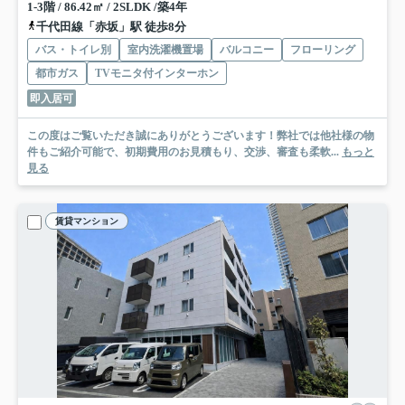
1-3階 / 86.42㎡ / 2SLDK /築4年
千代田線「赤坂」駅 徒歩8分
バス・トイレ別
室内洗濯機置場
バルコニー
フローリング
都市ガス
TVモニタ付インターホン
即入居可
この度はご覧いただき誠にありがとうございます！弊社では他社様の物
件もご紹介可能で、初期費用のお見積もり、交渉、審査も柔軟...
もっと
見る
賃貸マンション