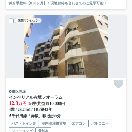
仲介手数料【0.88ヶ月】！現地お待ち合わせでのご見学可能！
賃貸マンション
港区赤坂
インペリアル赤坂フオーラム
12.3
万円
管理/共益費10,000円
4階 / 23.24㎡ / 1R /築42年
千代田線「赤坂」駅 徒歩9分
バス・トイレ別
室内洗濯機置場
エアコン
バルコニー
フローリング
電気有