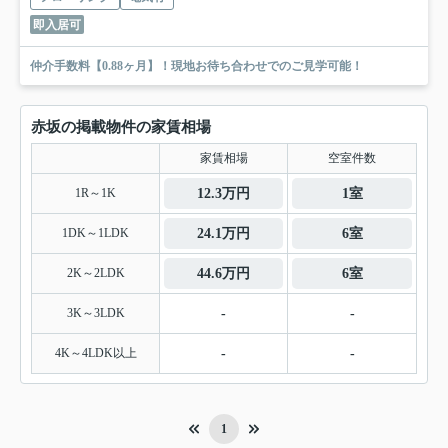
即入居可
仲介手数料【0.88ヶ月】！現地お待ち合わせでのご見学可能！
赤坂の掲載物件の家賃相場
家賃相場
空室件数
1R～1K
12.3万円
1室
1DK～1LDK
24.1万円
6室
2K～2LDK
44.6万円
6室
3K～3LDK
-
-
4K～4LDK以上
-
-
1