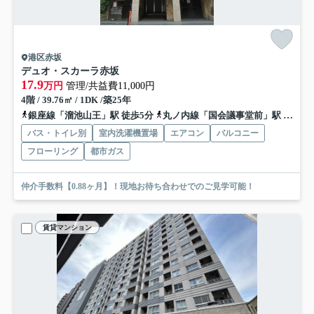
港区赤坂
デュオ・スカーラ赤坂
17.9
万円
管理/共益費11,000円
4階 / 39.76㎡ / 1DK /築25年
銀座線「溜池山王」駅 徒歩5分
丸ノ内線「国会議事堂前」駅 徒歩11分
バス・トイレ別
室内洗濯機置場
エアコン
バルコニー
フローリング
都市ガス
仲介手数料【0.88ヶ月】！現地お待ち合わせでのご見学可能！
賃貸マンション