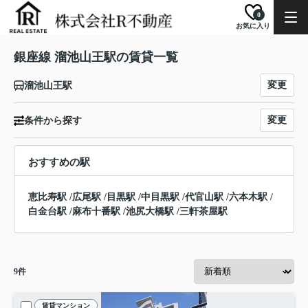
0
お気に入り
銀座線 溜池山王駅の賃貸一覧
変更
溜池山王駅
変更
条件から探す
おすすめの駅
恵比寿駅
/
広尾駅
/
目黒駅
/
中目黒駅
/
代官山駅
/
六本木駅
/
白金台駅
/
麻布十番駅
/
池尻大橋駅
/
三軒茶屋駅
9
件
賃貸マンション