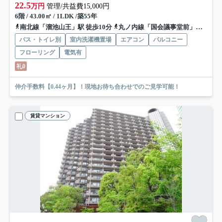
22.5
万円
管理/共益費15,000円
6階 / 43.00㎡ / 1LDK /築55年
南北線「溜池山王」駅 徒歩10分
丸ノ内線「国会議事堂前」駅 徒歩16分
バス・トイレ別
室内洗濯機置場
エアコン
バルコニー
フローリング
電気有
礼0
仲介手数料【0.44ヶ月】！現地お待ち合わせでのご見学可能！
賃貸マンション