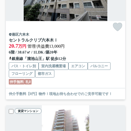
港区六本木
セントラルクリブ六本木Ⅰ
20.7
万円
管理/共益費13,000円
6階 / 38.67㎡ / 1LDK /築20年
銀座線「溜池山王」駅 徒歩12分
バス・トイレ別
室内洗濯機置場
エアコン
バルコニー
フローリング
都市ガス
仲手無料
礼0
仲介手数料【0円】物件！現地お待ち合わせでのご見学可能です！
賃貸マンション