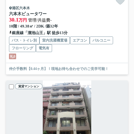
港区六本木
六本木ビュータワー
30.1
万円
管理/共益費-
10階 / 49.38㎡ / 2DK /築32年
銀座線「溜池山王」駅 徒歩13分
バス・トイレ別
室内洗濯機置場
エアコン
バルコニー
フローリング
電気有
礼0
仲介手数料【0.44ヶ月】！現地お待ち合わせでのご見学可能！
賃貸マンション