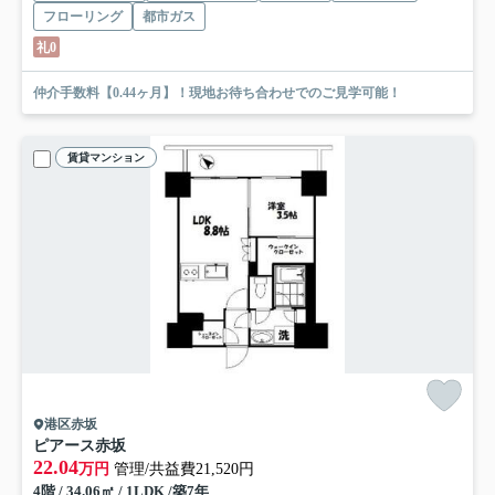
フローリング
都市ガス
礼0
仲介手数料【0.44ヶ月】！現地お待ち合わせでのご見学可能！
賃貸マンション
港区赤坂
ピアース赤坂
22.04
万円
管理/共益費21,520円
4階 / 34.06㎡ / 1LDK /築7年