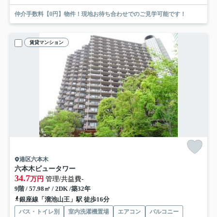
仲介手数料【0円】物件！現地お待ち合わせでのご見学可能です！
賃貸マンション
港区六本木
六本木ビュータワー
34.7
万円
管理/共益費-
9階 / 57.98㎡ / 2DK /築32年
銀座線「溜池山王」駅 徒歩16分
バス・トイレ別
室内洗濯機置場
エアコン
バルコニー