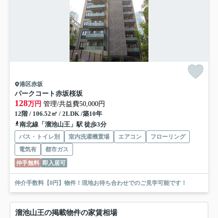
港区赤坂
パークコート赤坂桜坂
128
万円
管理/共益費50,000円
12階 / 106.52㎡ / 2LDK /築10年
南北線「溜池山王」駅 徒歩3分
バス・トイレ別
室内洗濯機置場
エアコン
フローリング
電気有
都市ガス
仲手無料
即入居可
仲介手数料【0円】物件！現地お待ち合わせでのご見学可能です！
溜池山王の掲載物件の家賃相場