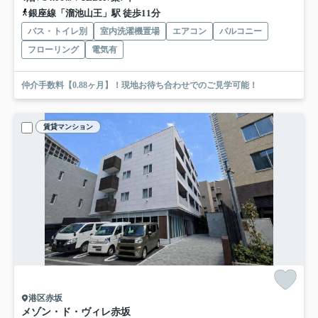
銀座線「溜池山王」駅 徒歩11分
バス・トイレ別
室内洗濯機置場
エアコン
バルコニー
フローリング
電気有
仲介手数料【0.88ヶ月】！現地お待ち合わせでのご見学可能！
賃貸マンション
港区赤坂
メゾン・ド・ヴィレ赤坂