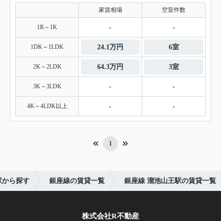
家賃相場
空室件数
1R～1K
-
-
1DK～1LDK
24.1万円
6室
2K～2LDK
64.3万円
3室
3K～3LDK
-
-
4K～4LDK以上
-
-
1
駅から探す
銀座線の賃貸一覧
銀座線 溜池山王駅の賃貸一覧
株式会社R不動産