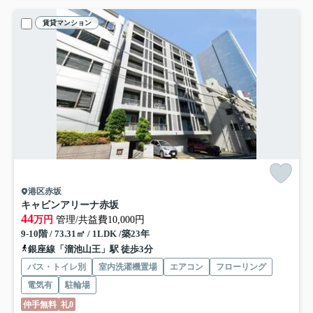
賃貸マンション
港区赤坂
キャビンアリーナ赤坂
44
万円
管理/共益費10,000円
9-10階 / 73.31㎡ / 1LDK /築23年
銀座線「溜池山王」駅 徒歩3分
バス・トイレ別
室内洗濯機置場
エアコン
フローリング
電気有
駐輪場
仲手無料
礼0