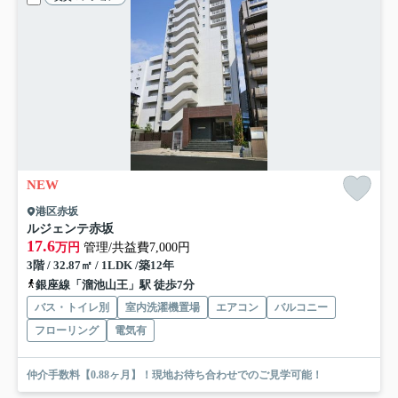
NEW
港区赤坂
ルジェンテ赤坂
17.6
万円
管理/共益費7,000円
3階 / 32.87㎡ / 1LDK /築12年
銀座線「溜池山王」駅 徒歩7分
バス・トイレ別
室内洗濯機置場
エアコン
バルコニー
フローリング
電気有
仲介手数料【0.88ヶ月】！現地お待ち合わせでのご見学可能！