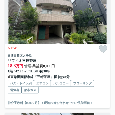
NEW
世田谷区太子堂
リフィオ三軒茶屋
18.3
万円
管理/共益費8,000円
1階 / 42.75㎡ / 1LDK /築38年
東急田園都市線「三軒茶屋」駅 徒歩8分
バス・トイレ別
エアコン
バルコニー
フローリング
電気有
都市ガス
仲介手数料【0.88ヶ月】！現地お待ち合わせでのご見学可能！