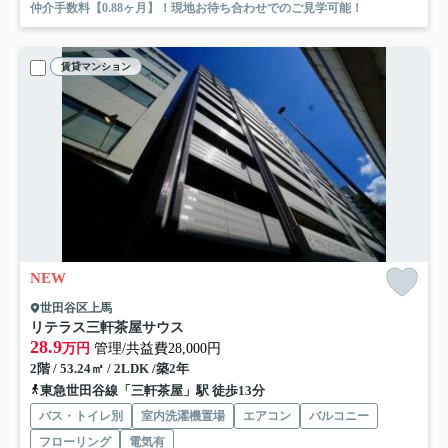
仲介手数料【0.88ヶ月】！現地お待ち合わせでのご見学可能！
賃貸マンション
NEW
世田谷区上馬
リテラス三軒茶屋サウス
28.9
万円
管理/共益費28,000円
2階 / 53.24㎡ / 2LDK /築2年
東急世田谷線「三軒茶屋」駅 徒歩13分
バス・トイレ別
室内洗濯機置場
エアコン
バルコニー
フローリング
電気有