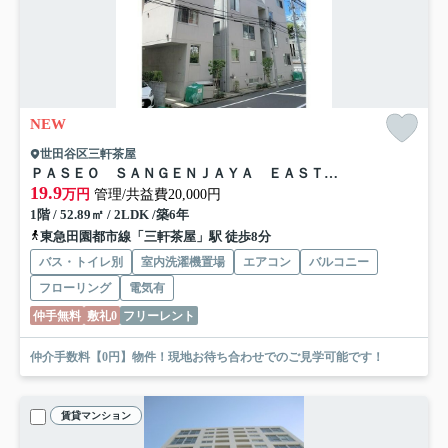
NEW
世田谷区三軒茶屋
ＰＡＳＥＯ ＳＡＮＧＥＮＪＡＹＡ ＥＡＳＴ ＷＥＳＴ
19.9
万円
管理/共益費20,000円
1階 / 52.89㎡ / 2LDK /築6年
東急田園都市線「三軒茶屋」駅 徒歩8分
バス・トイレ別
室内洗濯機置場
エアコン
バルコニー
フローリング
電気有
仲手無料
敷礼0
フリーレント
仲介手数料【0円】物件！現地お待ち合わせでのご見学可能です！
賃貸マンション