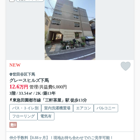
NEW
世田谷区下馬
グレースヒルズ下馬
12.6
万円
管理/共益費6,000円
3階 / 33.54㎡ / 2K /築13年
東急田園都市線「三軒茶屋」駅 徒歩13分
バス・トイレ別
室内洗濯機置場
エアコン
バルコニー
フローリング
電気有
敷0
仲介手数料【0.88ヶ月】！現地お待ち合わせでのご見学可能！