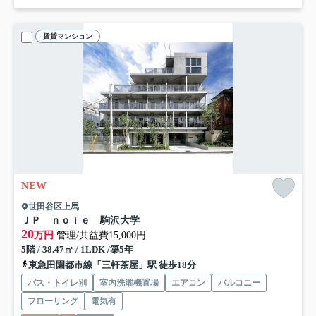
賃貸マンション
NEW
世田谷区上馬
ＪＰ ｎｏｉｅ 駒沢大学
20
万円
管理/共益費15,000円
5階 / 38.47㎡ / 1LDK /築5年
東急田園都市線「三軒茶屋」駅 徒歩18分
バス・トイレ別
室内洗濯機置場
エアコン
バルコニー
フローリング
電気有