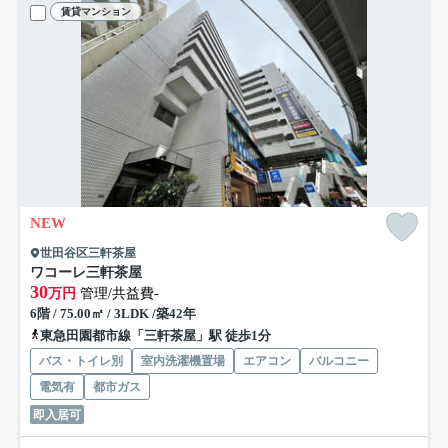
賃貸マンション
NEW
世田谷区三軒茶屋
ワコーレ三軒茶屋
30
万円
管理/共益費-
6階 / 75.00㎡ / 3LDK /築42年
東急田園都市線「三軒茶屋」駅 徒歩1分
バス・トイレ別
室内洗濯機置場
エアコン
バルコニー
電気有
都市ガス
即入居可