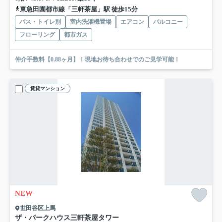
東急田園都市線「三軒茶屋」駅 徒歩15分
バス・トイレ別
室内洗濯機置場
エアコン
バルコニー
フローリング
都市ガス
仲介手数料【0.88ヶ月】！現地お待ち合わせでのご見学可能！
賃貸マンション
NEW
世田谷区上馬
ザ・パークハウス三軒茶屋タワー