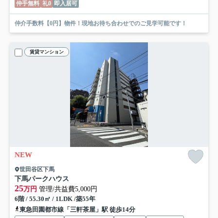
仲手無料
礼0
即入居可
仲介手数料【0円】物件！現地お待ち合わせでのご見学可能です！
賃貸マンション
NEW
世田谷区下馬
下馬パークハウス
25
万円
管理/共益費5,000円
6階 / 55.30㎡ / 1LDK /築55年
東急田園都市線「三軒茶屋」駅 徒歩14分