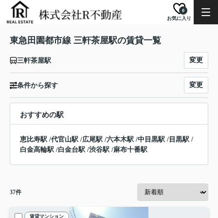
0
お気に入り
東急田園都市線 三軒茶屋駅の賃貸一覧
変更
三軒茶屋駅
変更
条件から探す
おすすめの駅
恵比寿駅
/
代官山駅
/
広尾駅
/
六本木駅
/
中目黒駅
/
目黒駅
/
白金高輪駅
/
白金台駅
/
渋谷駅
/
麻布十番駅
37
件
賃貸マンション