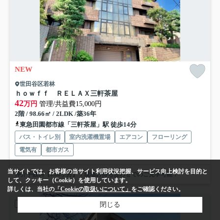
NEW
世田谷区若林
ｈｏｗｆｆ ＲＥＬＡＸ三軒茶屋
42
万円
管理/共益費15,000円
2階 / 98.66㎡ / 2LDK /築36年
東急田園都市線「三軒茶屋」駅 徒歩14分
バス・トイレ別
室内洗濯機置場
エアコン
フローリング
電気有
都市ガス
当サイトでは、お客様の当サイト利用状況把握、サービス向上検討を目的と
仲介手数料【0.88ヶ月】！現地お待ち合わせでのご見学可能！
して、クッキー（Cookie）を使用しています。
詳しくは、当社の
「Cookieの取扱いについて」
をご確認ください。
賃貸マンション
閉じる