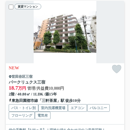
賃貸マンション
NEW
世田谷区三宿
パークリュクス三宿
18.7
万円
管理/共益費10,000円
2階 / 40.80㎡ / 1LDK /築15年
東急田園都市線「三軒茶屋」駅 徒歩10分
バス・トイレ別
室内洗濯機置場
エアコン
バルコニー
フローリング
電気有