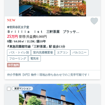
NEW
世田谷区太子堂
Ｂｒｉｌｌｉａ ｉｓｔ 三軒茶屋 ブラッサムテラス
25
万円
管理/共益費8,000円
9階 / 64.00㎡ / 1LDK /築18年
東急田園都市線「三軒茶屋」駅 徒歩13分
バス・トイレ別
室内洗濯機置場
エアコン
バルコニー
フローリング
電気有
仲手無料
仲介手数料【0円】物件！現地お待ち合わせでのご見学可能です！
賃貸マンション