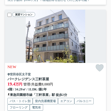
仲介手数料【0.88ヶ月】！現地お待ち合わせでのご見学可能！
賃貸マンション
NEW
世田谷区太子堂
パークレジデンス三軒茶屋
19.4
万円
管理/共益費8,000円
4階 / 34.29㎡ / 1LDK /築2年
東急田園都市線「三軒茶屋」駅 徒歩2分
バス・トイレ別
室内洗濯機置場
エアコン
バルコニー
フローリング
電気有