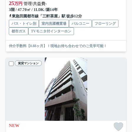
25
万円
管理/共益費-
3階 / 47.70㎡ / 1LDK /築14年
東急田園都市線「三軒茶屋」駅 徒歩12分
バス・トイレ別
室内洗濯機置場
バルコニー
フローリング
都市ガス
TVモニタ付インターホン
仲介手数料【0.88ヶ月】！現地お待ち合わせでのご見学可能！
賃貸マンション
NEW