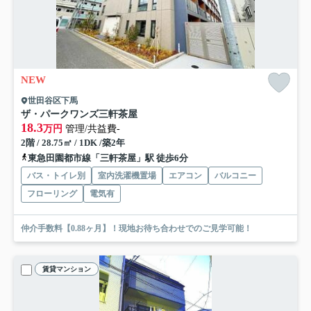
NEW
世田谷区下馬
ザ・パークワンズ三軒茶屋
18.3
万円
管理/共益費-
2階 / 28.75㎡ / 1DK /築2年
東急田園都市線「三軒茶屋」駅 徒歩6分
バス・トイレ別
室内洗濯機置場
エアコン
バルコニー
フローリング
電気有
仲介手数料【0.88ヶ月】！現地お待ち合わせでのご見学可能！
賃貸マンション