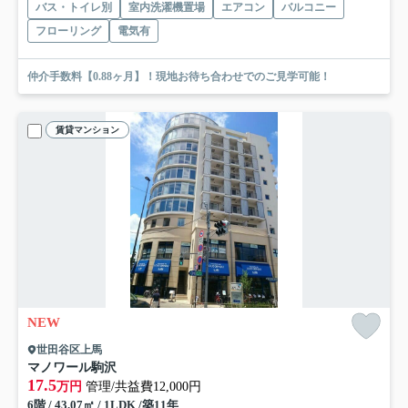
バス・トイレ別
室内洗濯機置場
エアコン
バルコニー
フローリング
電気有
仲介手数料【0.88ヶ月】！現地お待ち合わせでのご見学可能！
賃貸マンション
NEW
世田谷区上馬
マノワール駒沢
17.5
万円
管理/共益費12,000円
6階 / 43.07㎡ / 1LDK /築11年