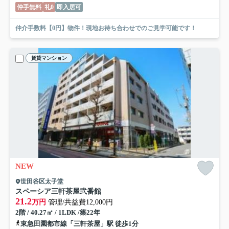
仲手無料
礼0
即入居可
仲介手数料【0円】物件！現地お待ち合わせでのご見学可能です！
賃貸マンション
NEW
世田谷区太子堂
スペーシア三軒茶屋弐番館
21.2
万円
管理/共益費12,000円
2階 / 40.27㎡ / 1LDK /築22年
東急田園都市線「三軒茶屋」駅 徒歩1分