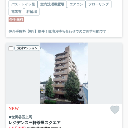
バス・トイレ別
室内洗濯機置場
エアコン
フローリング
電気有
駐輪場
仲手無料
仲介手数料【0円】物件！現地お待ち合わせでのご見学可能です！
賃貸マンション
NEW
世田谷区上馬
レジデンス三軒茶屋スクエア