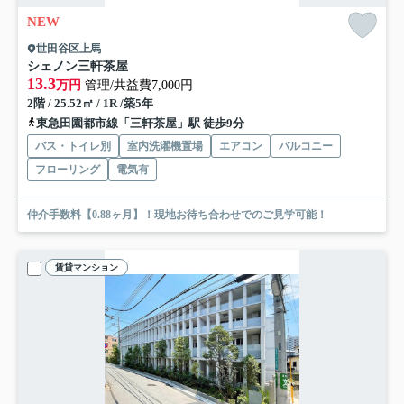
NEW
世田谷区上馬
シェノン三軒茶屋
13.3
万円
管理/共益費7,000円
2階 / 25.52㎡ / 1R /築5年
東急田園都市線「三軒茶屋」駅 徒歩9分
バス・トイレ別
室内洗濯機置場
エアコン
バルコニー
フローリング
電気有
仲介手数料【0.88ヶ月】！現地お待ち合わせでのご見学可能！
賃貸マンション