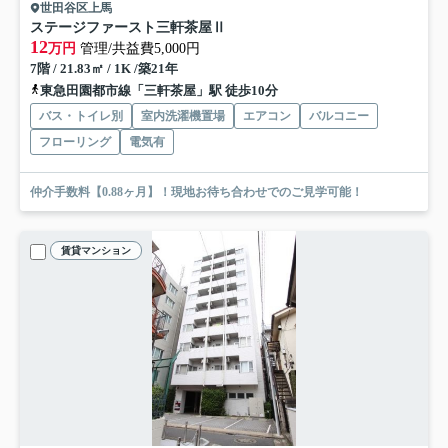
世田谷区上馬
ステージファースト三軒茶屋Ⅱ
12
万円
管理/共益費5,000円
7階 / 21.83㎡ / 1K /築21年
東急田園都市線「三軒茶屋」駅 徒歩10分
バス・トイレ別
室内洗濯機置場
エアコン
バルコニー
フローリング
電気有
仲介手数料【0.88ヶ月】！現地お待ち合わせでのご見学可能！
賃貸マンション