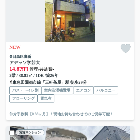
NEW
目黒区鷹番
アデッソ学芸大
14.8
万円
管理/共益費-
2階 / 38.85㎡ / 1DK /築26年
東急田園都市線「三軒茶屋」駅 徒歩29分
バス・トイレ別
室内洗濯機置場
エアコン
バルコニー
フローリング
電気有
仲介手数料【0.88ヶ月】！現地お待ち合わせでのご見学可能！
賃貸マンション