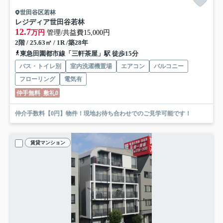
世田谷区若林
レジディア世田谷若林
12.7
万円
管理/共益費15,000円
2階 / 25.63㎡ / 1R /築28年
東急田園都市線「三軒茶屋」駅 徒歩15分
バス・トイレ別
室内洗濯機置場
エアコン
バルコニー
フローリング
電気有
仲手無料
敷礼0
仲介手数料【0円】物件！現地お待ち合わせでのご見学可能です！
賃貸マンション