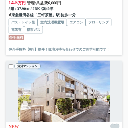
14.5
万円
管理/共益費6,000円
8階 / 37.90㎡ / 2DK /築40年
東急世田谷線「三軒茶屋」駅 徒歩17分
バス・トイレ別
室内洗濯機置場
エアコン
フローリング
電気有
都市ガス
仲手無料
仲介手数料【0円】物件！現地お待ち合わせでのご見学可能です！
賃貸マンション
NEW