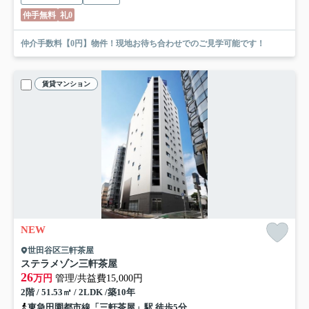
仲手無料
礼0
仲介手数料【0円】物件！現地お待ち合わせでのご見学可能です！
賃貸マンション
NEW
世田谷区三軒茶屋
ステラメゾン三軒茶屋
26
万円
管理/共益費15,000円
2階 / 51.53㎡ / 2LDK /築10年
東急田園都市線「三軒茶屋」駅 徒歩5分