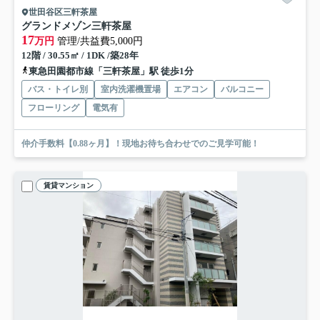
世田谷区三軒茶屋
グランドメゾン三軒茶屋
17
万円
管理/共益費5,000円
12階 / 30.55㎡ / 1DK /築28年
東急田園都市線「三軒茶屋」駅 徒歩1分
バス・トイレ別
室内洗濯機置場
エアコン
バルコニー
フローリング
電気有
仲介手数料【0.88ヶ月】！現地お待ち合わせでのご見学可能！
賃貸マンション