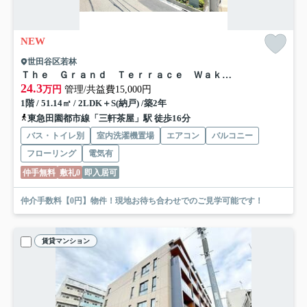
NEW
世田谷区若林
Ｔｈｅ Ｇｒａｎｄ Ｔｅｒｒａｃｅ Ｗａｋａｂａｙａｓｈｉ
24.3
万円
管理/共益費15,000円
1階 / 51.14㎡ / 2LDK＋S(納戸) /築2年
東急田園都市線「三軒茶屋」駅 徒歩16分
バス・トイレ別
室内洗濯機置場
エアコン
バルコニー
フローリング
電気有
仲手無料
敷礼0
即入居可
仲介手数料【0円】物件！現地お待ち合わせでのご見学可能です！
賃貸マンション