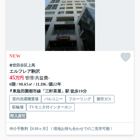
NEW
世田谷区上馬
エルフレア駒沢
45
万円
管理/共益費-
6階 / 98.65㎡ / 1LDK /築22年
東急田園都市線「三軒茶屋」駅 徒歩19分
室内洗濯機置場
バルコニー
フローリング
都市ガス
駐輪場
TVモニタ付インターホン
即入居可
仲介手数料【0.88ヶ月】！現地お待ち合わせでのご見学可能！