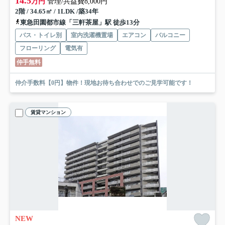
14.5
万円
管理/共益費8,000円
2階 / 34.65㎡ / 1LDK /築34年
東急田園都市線「三軒茶屋」駅 徒歩13分
バス・トイレ別
室内洗濯機置場
エアコン
バルコニー
フローリング
電気有
仲手無料
仲介手数料【0円】物件！現地お待ち合わせでのご見学可能です！
賃貸マンション
NEW