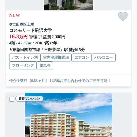
NEW
世田谷区上馬
コスモリード駒沢大学
16.3
万円
管理/共益費7,000円
4階 / 42.87㎡ / 2DK /築32年
東急田園都市線「三軒茶屋」駅 徒歩15分
バス・トイレ別
室内洗濯機置場
エアコン
バルコニー
フローリング
電気有
仲介手数料【0.88ヶ月】！現地お待ち合わせでのご見学可能！
賃貸マンション