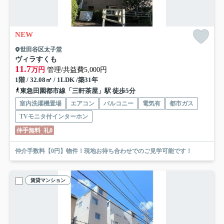
NEW
世田谷区太子堂
ヴィラすくも
11.7
万円
管理/共益費5,000円
1階 / 32.08㎡ / 1LDK /築31年
東急田園都市線「三軒茶屋」駅 徒歩5分
室内洗濯機置場
エアコン
バルコニー
電気有
都市ガス
TVモニタ付インターホン
仲手無料
礼0
仲介手数料【0円】物件！現地お待ち合わせでのご見学可能です！
賃貸マンション