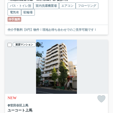
バス・トイレ別
室内洗濯機置場
エアコン
フローリング
電気有
駐輪場
仲手無料
仲介手数料【0円】物件！現地お待ち合わせでのご見学可能です！
賃貸マンション
NEW
世田谷区上馬
ユーコート上馬