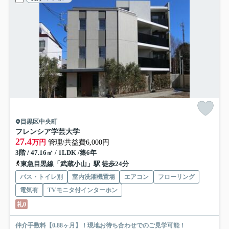
目黒区中央町
フレンシア学芸大学
27.4
万円
管理/共益費6,000円
3階 / 47.16㎡ / 1LDK /築6年
東急目黒線「武蔵小山」駅 徒歩24分
バス・トイレ別
室内洗濯機置場
エアコン
フローリング
電気有
TVモニタ付インターホン
礼0
仲介手数料【0.88ヶ月】！現地お待ち合わせでのご見学可能！