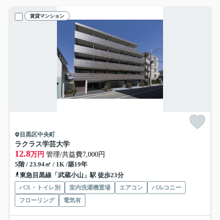
賃貸マンション
目黒区中央町
ラクラス学芸大学
12.8
万円
管理/共益費7,000円
5階 / 23.94㎡ / 1K /築19年
東急目黒線「武蔵小山」駅 徒歩23分
バス・トイレ別
室内洗濯機置場
エアコン
バルコニー
フローリング
電気有