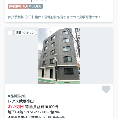
仲手無料
礼0
即入居可
仲介手数料【0円】物件！現地お待ち合わせでのご見学可能です！
賃貸マンション
品川区小山
レクス武蔵小山
27.7
万円
管理/共益費10,000円
地下1-1階 / 59.51㎡ / 2LDK /築2年
東急目黒線「武蔵小山」駅 徒歩5分