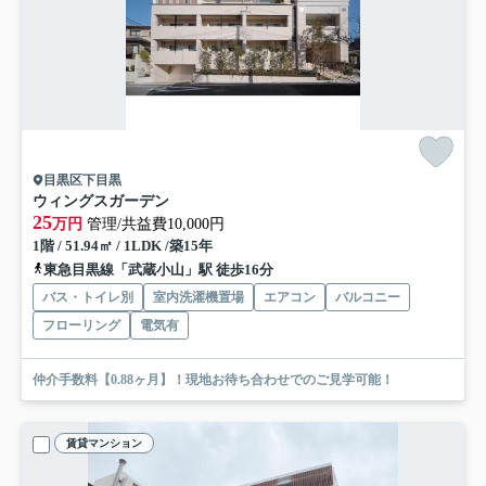
目黒区下目黒
ウィングスガーデン
25
万円
管理/共益費10,000円
1階 / 51.94㎡ / 1LDK /築15年
東急目黒線「武蔵小山」駅 徒歩16分
バス・トイレ別
室内洗濯機置場
エアコン
バルコニー
フローリング
電気有
仲介手数料【0.88ヶ月】！現地お待ち合わせでのご見学可能！
賃貸マンション