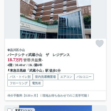
品川区小山
パークシティ武蔵小山 ザ レジデンス
18.7
万円
管理/共益費-
4階 / 30.40㎡ / 1K /築6年
東急目黒線「武蔵小山」駅 徒歩2分
バス・トイレ別
室内洗濯機置場
エアコン
バルコニー
フローリング
電気有
仲介手数料【0.88ヶ月】！現地お待ち合わせでのご見学可能！
賃貸マンション