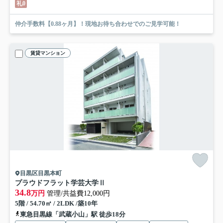
礼0
仲介手数料【0.88ヶ月】！現地お待ち合わせでのご見学可能！
賃貸マンション
目黒区目黒本町
プラウドフラット学芸大学Ⅱ
34.8
万円
管理/共益費12,000円
5階 / 54.70㎡ / 2LDK /築10年
東急目黒線「武蔵小山」駅 徒歩18分