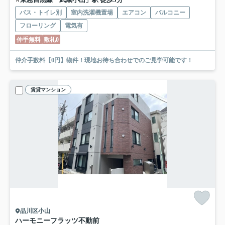
バス・トイレ別
室内洗濯機置場
エアコン
バルコニー
フローリング
電気有
仲手無料
敷礼0
仲介手数料【0円】物件！現地お待ち合わせでのご見学可能です！
賃貸マンション
品川区小山
ハーモニーフラッツ不動前