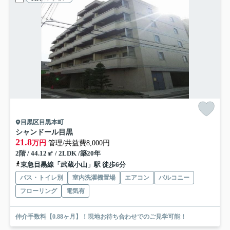
目黒区目黒本町
シャンドール目黒
21.8
万円
管理/共益費8,000円
2階 / 44.12㎡ / 2LDK /築20年
東急目黒線「武蔵小山」駅 徒歩6分
バス・トイレ別
室内洗濯機置場
エアコン
バルコニー
フローリング
電気有
仲介手数料【0.88ヶ月】！現地お待ち合わせでのご見学可能！