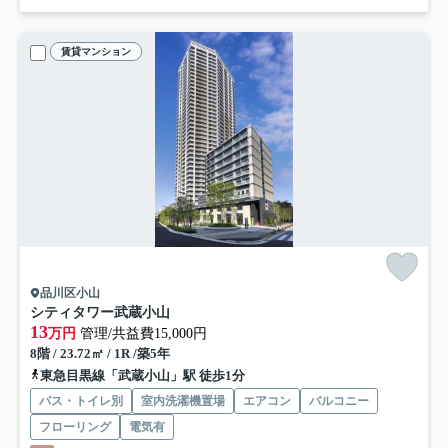
賃貸マンション
品川区小山
シティタワー武蔵小山
13
万円
管理/共益費15,000円
8階 / 23.72㎡ / 1R /築5年
東急目黒線「武蔵小山」駅 徒歩1分
バス・トイレ別
室内洗濯機置場
エアコン
バルコニー
フローリング
電気有