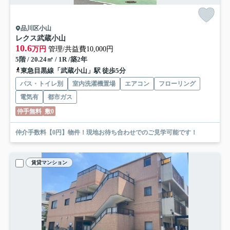
品川区小山
レクス武蔵小山
10.6
万円
管理/共益費10,000円
5階 / 20.24㎡ / 1R /築2年
東急目黒線「武蔵小山」駅 徒歩5分
バス・トイレ別
室内洗濯機置場
エアコン
フローリング
電気有
都市ガス
仲手無料
敷0
仲介手数料【0円】物件！現地お待ち合わせでのご見学可能です！
賃貸マンション