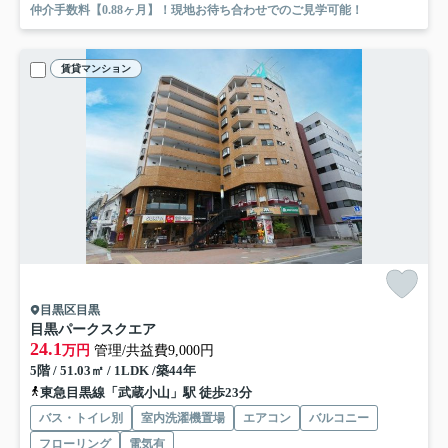
仲介手数料【0.88ヶ月】！現地お待ち合わせでのご見学可能！
賃貸マンション
目黒区目黒
目黒パークスクエア
24.1
万円
管理/共益費9,000円
5階 / 51.03㎡ / 1LDK /築44年
東急目黒線「武蔵小山」駅 徒歩23分
バス・トイレ別
室内洗濯機置場
エアコン
バルコニー
フローリング
電気有