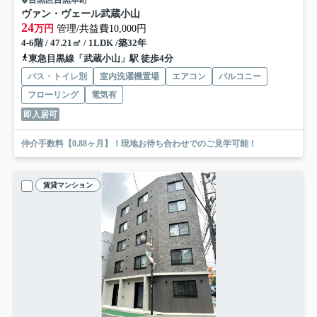
目黒区目黒本町
ヴァン・ヴェール武蔵小山
24
万円
管理/共益費10,000円
4-6階 / 47.21㎡ / 1LDK /築32年
東急目黒線「武蔵小山」駅 徒歩4分
バス・トイレ別
室内洗濯機置場
エアコン
バルコニー
フローリング
電気有
即入居可
仲介手数料【0.88ヶ月】！現地お待ち合わせでのご見学可能！
賃貸マンション