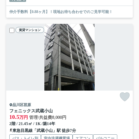
仲介手数料【0.88ヶ月】！現地お待ち合わせでのご見学可能！
賃貸マンション
品川区荏原
フェニックス武蔵小山
10.5
万円
管理/共益費8,000円
2階 / 21.45㎡ / 1K /築14年
東急目黒線「武蔵小山」駅 徒歩7分
バス・トイレ別
室内洗濯機置場
エアコン
バルコニー