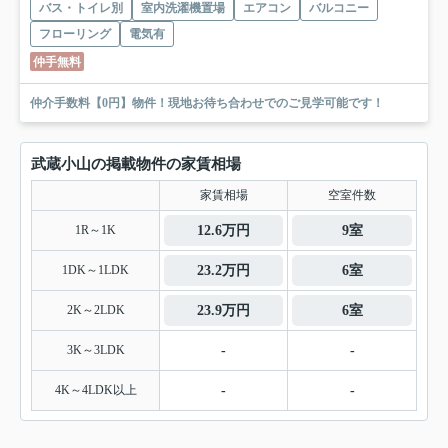
バス・トイレ別
室内洗濯機置場
エアコン
バルコニー
フローリング
電気有
仲手無料
仲介手数料【0円】物件！現地お待ち合わせでのご見学可能です！
武蔵小山の掲載物件の家賃相場
家賃相場
空室件数
1R～1K
12.6万円
9室
1DK～1LDK
23.2万円
6室
2K～2LDK
23.9万円
6室
3K～3LDK
-
-
4K～4LDK以上
-
-