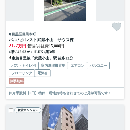
目黒区目黒本町
パルムクレスト武蔵小山 サウス棟
21.7
万円
管理/共益費15,000円
4階 / 42.03㎡ / 1LDK /築3年
東急目黒線「武蔵小山」駅 徒歩12分
バス・トイレ別
室内洗濯機置場
エアコン
バルコニー
フローリング
電気有
仲手無料
仲介手数料【0円】物件！現地お待ち合わせでのご見学可能です！
賃貸マンション