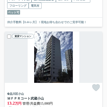
フローリング
電気有
ペット可
仲介手数料【0.44ヶ月】！現地お待ち合わせでのご見学可能！
賃貸マンション
品川区小山
ＭＦＰＲコート武蔵小山
13.2
万円
管理/共益費15,000円