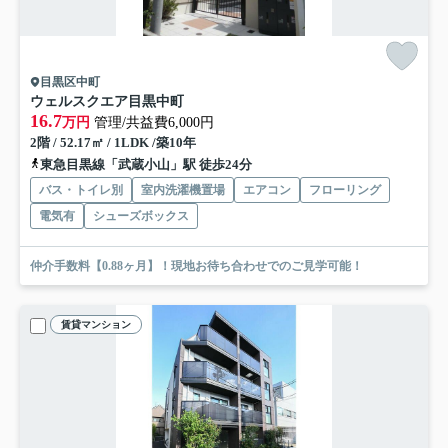
目黒区中町
ウェルスクエア目黒中町
16.7
万円
管理/共益費6,000円
2階 / 52.17㎡ / 1LDK /築10年
東急目黒線「武蔵小山」駅 徒歩24分
バス・トイレ別
室内洗濯機置場
エアコン
フローリング
電気有
シューズボックス
仲介手数料【0.88ヶ月】！現地お待ち合わせでのご見学可能！
賃貸マンション