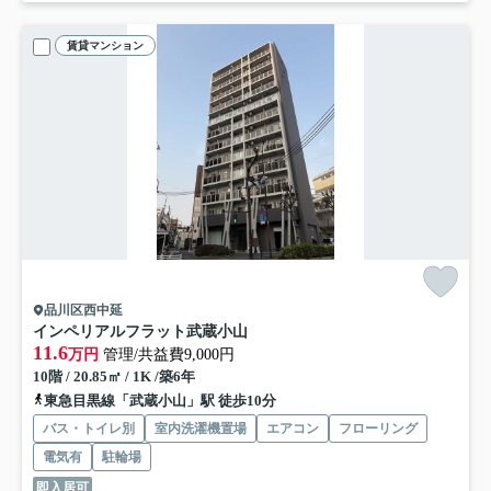
賃貸マンション
品川区西中延
インペリアルフラット武蔵小山
11.6
万円
管理/共益費9,000円
10階 / 20.85㎡ / 1K /築6年
東急目黒線「武蔵小山」駅 徒歩10分
バス・トイレ別
室内洗濯機置場
エアコン
フローリング
電気有
駐輪場
即入居可