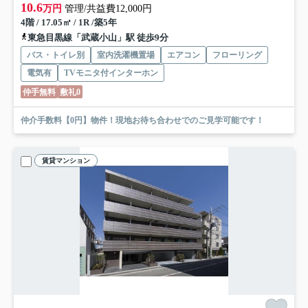
10.6
万円
管理/共益費12,000円
4階 / 17.05㎡ / 1R /築5年
東急目黒線「武蔵小山」駅 徒歩9分
バス・トイレ別
室内洗濯機置場
エアコン
フローリング
電気有
TVモニタ付インターホン
仲手無料
敷礼0
仲介手数料【0円】物件！現地お待ち合わせでのご見学可能です！
賃貸マンション