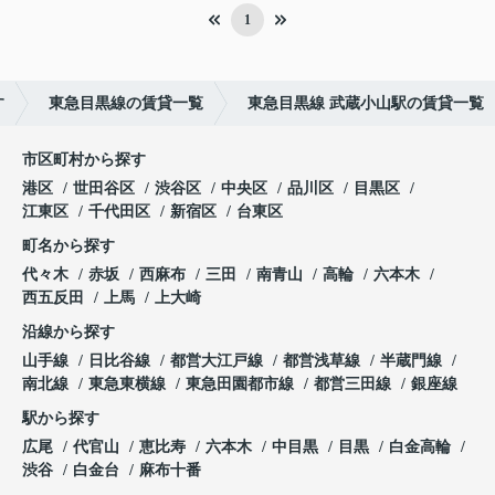
1
す
東急目黒線の賃貸一覧
東急目黒線 武蔵小山駅の賃貸一覧
市区町村から探す
港区
世田谷区
渋谷区
中央区
品川区
目黒区
江東区
千代田区
新宿区
台東区
町名から探す
代々木
赤坂
西麻布
三田
南青山
高輪
六本木
西五反田
上馬
上大崎
沿線から探す
山手線
日比谷線
都営大江戸線
都営浅草線
半蔵門線
南北線
東急東横線
東急田園都市線
都営三田線
銀座線
駅から探す
広尾
代官山
恵比寿
六本木
中目黒
目黒
白金高輪
渋谷
白金台
麻布十番