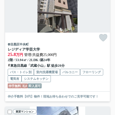
目黒区中央町
レジディア学芸大学
25.8
万円
管理/共益費25,000円
2階 / 53.94㎡ / 2LDK /築24年
東急目黒線「武蔵小山」駅 徒歩20分
バス・トイレ別
室内洗濯機置場
バルコニー
フローリング
電気有
システムキッチン
仲手無料
礼0
即入居可
仲介手数料【0円】物件！現地お待ち合わせでのご見学可能です！
賃貸マンション