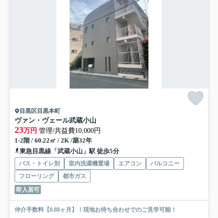
目黒区目黒本町
ヴァン・ヴェール武蔵小山
23
万円
管理/共益費10,000円
1-2階 / 60.22㎡ / 2K /築32年
東急目黒線「武蔵小山」駅 徒歩5分
バス・トイレ別
室内洗濯機置場
エアコン
バルコニー
フローリング
都市ガス
即入居可
仲介手数料【0.88ヶ月】！現地お待ち合わせでのご見学可能！