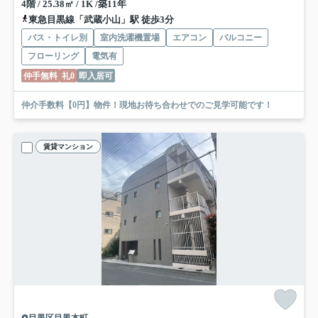
4階 / 25.38㎡ / 1K /築11年
東急目黒線「武蔵小山」駅 徒歩3分
バス・トイレ別
室内洗濯機置場
エアコン
バルコニー
フローリング
電気有
仲手無料
礼0
即入居可
仲介手数料【0円】物件！現地お待ち合わせでのご見学可能です！
賃貸マンション