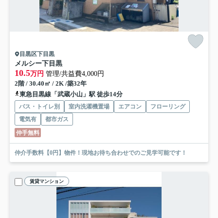
目黒区下目黒
メルシー下目黒
10.5
万円
管理/共益費4,000円
2階 / 30.40㎡ / 2K /築32年
東急目黒線「武蔵小山」駅 徒歩14分
バス・トイレ別
室内洗濯機置場
エアコン
フローリング
電気有
都市ガス
仲手無料
仲介手数料【0円】物件！現地お待ち合わせでのご見学可能です！
賃貸マンション