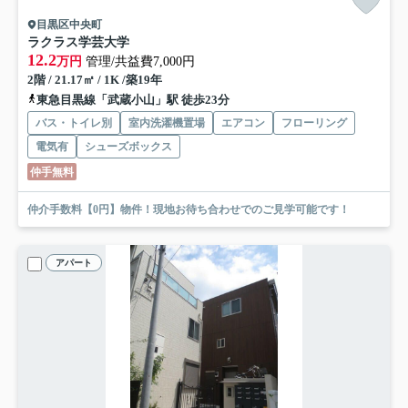
目黒区中央町
ラクラス学芸大学
12.2
万円
管理/共益費7,000円
2階 / 21.17㎡ / 1K /築19年
東急目黒線「武蔵小山」駅 徒歩23分
バス・トイレ別
室内洗濯機置場
エアコン
フローリング
電気有
シューズボックス
仲手無料
仲介手数料【0円】物件！現地お待ち合わせでのご見学可能です！
アパート