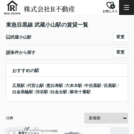
0
お気に入り
東急目黒線 武蔵小山駅の賃貸一覧
変更
武蔵小山駅
変更
条件から探す
おすすめの駅
広尾駅
/
代官山駅
/
恵比寿駅
/
六本木駅
/
中目黒駅
/
目黒駅
/
白金高輪駅
/
渋谷駅
/
白金台駅
/
麻布十番駅
21
件
賃貸マンション