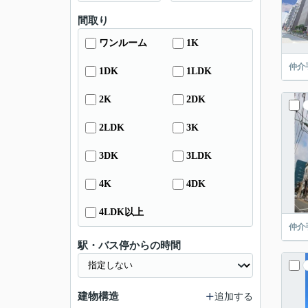
間取り
ワンルーム
1K
仲介
1DK
1LDK
2K
2DK
2LDK
3K
3DK
3LDK
4K
4DK
4LDK以上
仲介
駅・バス停からの時間
建物構造
追加する