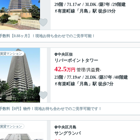
29階 / 71.17㎡ / 3LDK /築7年 /29階建
有楽町線
「
月島
」駅 徒歩19分
手数料【0.88ヶ月】！現地お待ち合わせでのご見学可能！
賃貸マンション
中央区
佃
リバーポイントタワー
42.5
万円
管理/共益費-
23階 / 77.19㎡ / 2LDK /築37年 /40階建
有楽町線
「
月島
」駅 徒歩7分
手数料【0円】物件！現地お待ち合わせでのご見学可能です！
賃貸マンション
中央区
月島
サングランパ