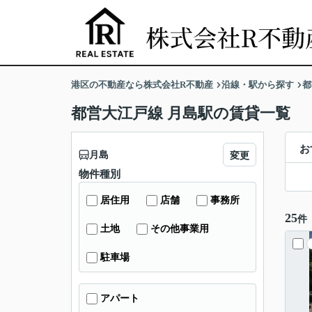
港区の不動産なら株式会社R不動産
沿線・駅から探す
都
都営大江戸線 月島駅の賃貸一覧
お
月島
変更
物件種別
居住用
店舗
事務所
25
件
土地
その他事業用
駐車場
アパート