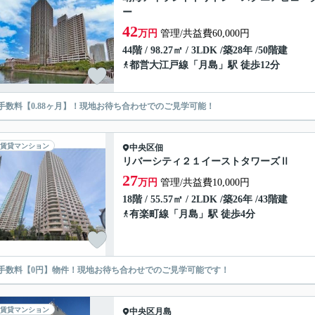
ー
42
万円
管理/共益費60,000円
44階 / 98.27㎡ / 3LDK /築28年 /50階建
都営大江戸線
「
月島
」駅 徒歩12分
手数料【0.88ヶ月】！現地お待ち合わせでのご見学可能！
賃貸マンション
中央区
佃
リバーシティ２１イーストタワーズⅡ
27
万円
管理/共益費10,000円
18階 / 55.57㎡ / 2LDK /築26年 /43階建
有楽町線
「
月島
」駅 徒歩4分
手数料【0円】物件！現地お待ち合わせでのご見学可能です！
賃貸マンション
中央区
月島