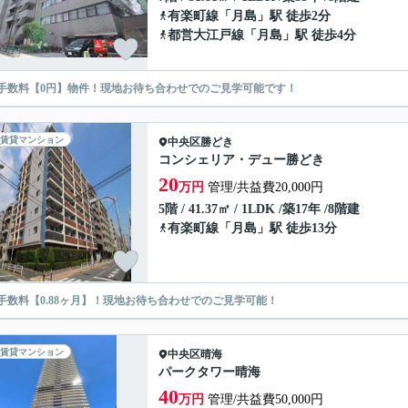
有楽町線
「
月島
」駅 徒歩2分
都営大江戸線
「
月島
」駅 徒歩4分
手数料【0円】物件！現地お待ち合わせでのご見学可能です！
賃貸マンション
中央区
勝どき
コンシェリア・デュー勝どき
20
万円
管理/共益費20,000円
5階 / 41.37㎡ / 1LDK /築17年 /8階建
有楽町線
「
月島
」駅 徒歩13分
手数料【0.88ヶ月】！現地お待ち合わせでのご見学可能！
賃貸マンション
中央区
晴海
パークタワー晴海
40
万円
管理/共益費50,000円