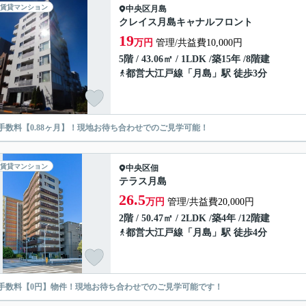
賃貸マンション
中央区
月島
クレイス月島キャナルフロント
19
万円
管理/共益費10,000円
5階 / 43.06㎡ / 1LDK /築15年 /8階建
都営大江戸線
「
月島
」駅 徒歩3分
手数料【0.88ヶ月】！現地お待ち合わせでのご見学可能！
賃貸マンション
中央区
佃
テラス月島
26.5
万円
管理/共益費20,000円
2階 / 50.47㎡ / 2LDK /築4年 /12階建
都営大江戸線
「
月島
」駅 徒歩4分
手数料【0円】物件！現地お待ち合わせでのご見学可能です！