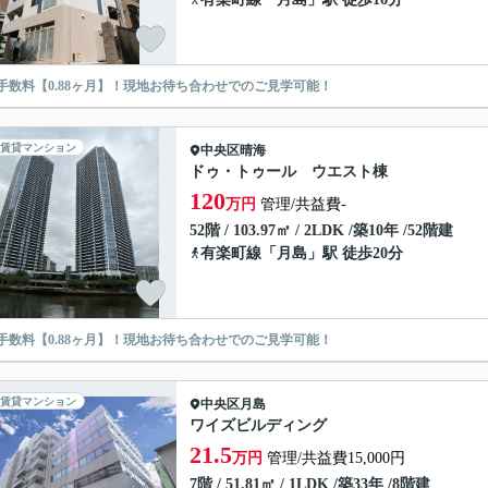
手数料【0.88ヶ月】！現地お待ち合わせでのご見学可能！
賃貸マンション
中央区
晴海
ドゥ・トゥール ウエスト棟
120
万円
管理/共益費-
52階 / 103.97㎡ / 2LDK /築10年 /52階建
有楽町線
「
月島
」駅 徒歩20分
手数料【0.88ヶ月】！現地お待ち合わせでのご見学可能！
賃貸マンション
中央区
月島
ワイズビルディング
21.5
万円
管理/共益費15,000円
7階 / 51.81㎡ / 1LDK /築33年 /8階建