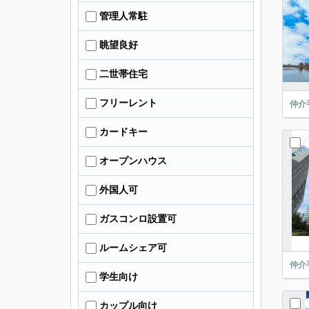
管理人常駐
眺望良好
二世帯住宅
フリーレント
仲介
カードキー
オープンハウス
外国人可
ガスコンロ設置可
ルームシェア可
仲介
学生向け
カップル向け