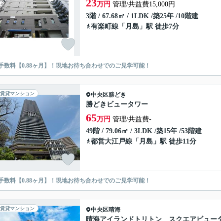
23
万円
管理/共益費15,000円
3階 / 67.68㎡ / 1LDK /築25年 /10階建
有楽町線
「
月島
」駅 徒歩7分
手数料【0.88ヶ月】！現地お待ち合わせでのご見学可能！
賃貸マンション
中央区
勝どき
勝どきビュータワー
65
万円
管理/共益費-
49階 / 79.06㎡ / 3LDK /築15年 /53階建
都営大江戸線
「
月島
」駅 徒歩11分
手数料【0.88ヶ月】！現地お待ち合わせでのご見学可能！
賃貸マンション
中央区
晴海
晴海アイランドトリトン スクエアビュー