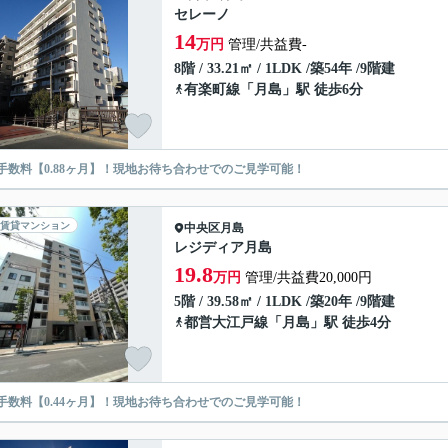
セレーノ
14
万円
管理/共益費-
8階 / 33.21㎡ / 1LDK /築54年 /9階建
有楽町線
「
月島
」駅 徒歩6分
手数料【0.88ヶ月】！現地お待ち合わせでのご見学可能！
賃貸マンション
中央区
月島
レジディア月島
19.8
万円
管理/共益費20,000円
5階 / 39.58㎡ / 1LDK /築20年 /9階建
都営大江戸線
「
月島
」駅 徒歩4分
手数料【0.44ヶ月】！現地お待ち合わせでのご見学可能！