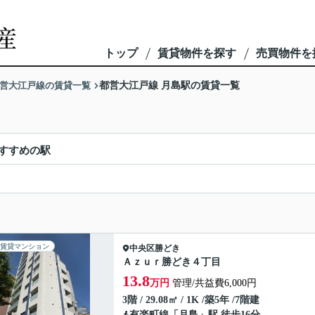
トップ
賃貸物件を探す
売買物件を
営大江戸線の賃貸一覧
都営大江戸線 月島駅の賃貸一覧
すすめの駅
賃貸マンション
中央区
勝どき
Ａｚｕｒ勝どき４丁目
13.8
万円
管理/共益費6,000円
3階 / 29.08㎡ / 1K /築5年 /7階建
有楽町線
「
月島
」駅 徒歩16分