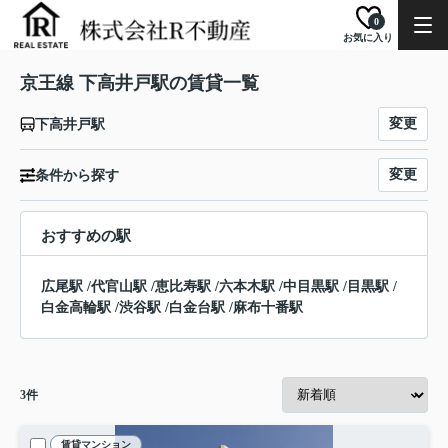
0
お気に入り
京王線 下高井戸駅の賃貸一覧
変更
下高井戸駅
変更
条件から探す
おすすめの駅
広尾駅
/
代官山駅
/
恵比寿駅
/
六本木駅
/
中目黒駅
/
目黒駅
/
白金高輪駅
/
渋谷駅
/
白金台駅
/
麻布十番駅
3
件
賃貸マンション