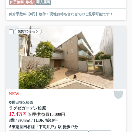
仲手無料
敷礼0
即入居可
仲介手数料【0円】物件！現地お待ち合わせでのご見学可能です！
賃貸マンション
NEW
世田谷区松原
ラグゼガーデン松原
17.4
万円
管理/共益費13,000円
3階 / 39.43㎡ / 1LDK /築16年
東急世田谷線「下高井戸」駅 徒歩17分