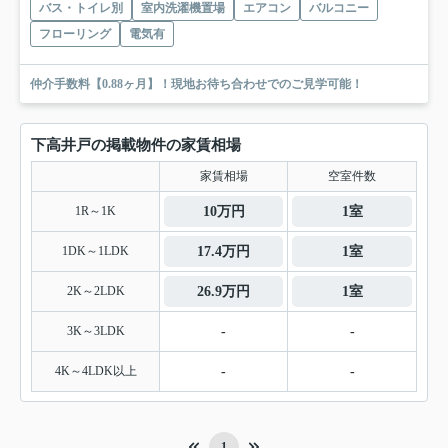
バス・トイレ別
室内洗濯機置場
エアコン
バルコニー
フローリング
電気有
仲介手数料【0.88ヶ月】！現地お待ち合わせでのご見学可能！
下高井戸の掲載物件の家賃相場
家賃相場
空室件数
1R～1K
10万円
1室
1DK～1LDK
17.4万円
1室
2K～2LDK
26.9万円
1室
3K～3LDK
-
-
4K～4LDK以上
-
-
1