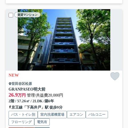
賃貸マンション
NEW
世田谷区松原
GRANPASEO明大前
26.9
万円
管理/共益費20,000円
2階 / 57.26㎡ / 2LDK /築6年
京王線「下高井戸」駅 徒歩9分
バス・トイレ別
室内洗濯機置場
エアコン
バルコニー
フローリング
電気有