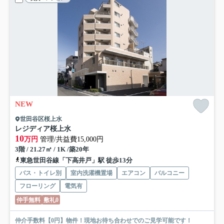
NEW
世田谷区桜上水
レジディア桜上水
10
万円
管理/共益費15,000円
3階 / 21.27㎡ / 1K /築20年
東急世田谷線「下高井戸」駅 徒歩13分
バス・トイレ別
室内洗濯機置場
エアコン
バルコニー
フローリング
電気有
仲手無料
敷礼0
仲介手数料【0円】物件！現地お待ち合わせでのご見学可能です！