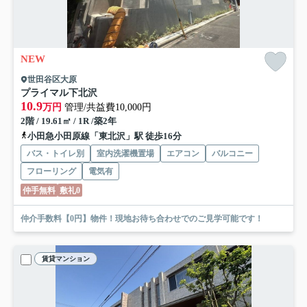
NEW
世田谷区大原
プライマル下北沢
10.9
万円
管理/共益費10,000円
2階 / 19.61㎡ / 1R /築2年
小田急小田原線「東北沢」駅 徒歩16分
バス・トイレ別
室内洗濯機置場
エアコン
バルコニー
フローリング
電気有
仲手無料
敷礼0
仲介手数料【0円】物件！現地お待ち合わせでのご見学可能です！
賃貸マンション