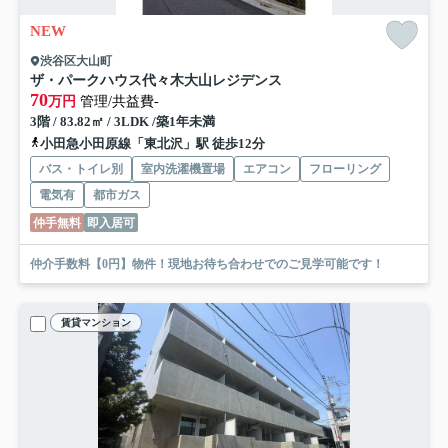
NEW
渋谷区大山町
ザ・パークハウス代々木大山レジデンス
70
万円
管理/共益費-
3階 / 83.82㎡ / 3LDK /築1年未満
小田急小田原線「東北沢」駅 徒歩12分
バス・トイレ別
室内洗濯機置場
エアコン
フローリング
電気有
都市ガス
仲手無料
即入居可
仲介手数料【0円】物件！現地お待ち合わせでのご見学可能です！
賃貸マンション