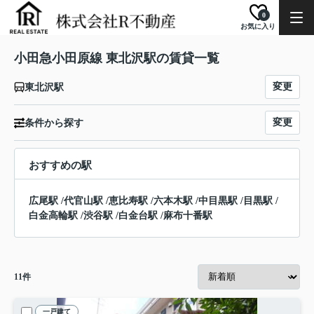
0
お気に入り
小田急小田原線 東北沢駅の賃貸一覧
変更
東北沢駅
変更
条件から探す
おすすめの駅
広尾駅
/
代官山駅
/
恵比寿駅
/
六本木駅
/
中目黒駅
/
目黒駅
/
白金高輪駅
/
渋谷駅
/
白金台駅
/
麻布十番駅
11
件
一戸建て