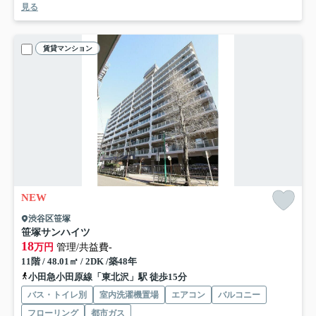
見る
賃貸マンション
NEW
渋谷区笹塚
笹塚サンハイツ
18
万円
管理/共益費-
11階 / 48.01㎡ / 2DK /築48年
小田急小田原線「東北沢」駅 徒歩15分
バス・トイレ別
室内洗濯機置場
エアコン
バルコニー
フローリング
都市ガス