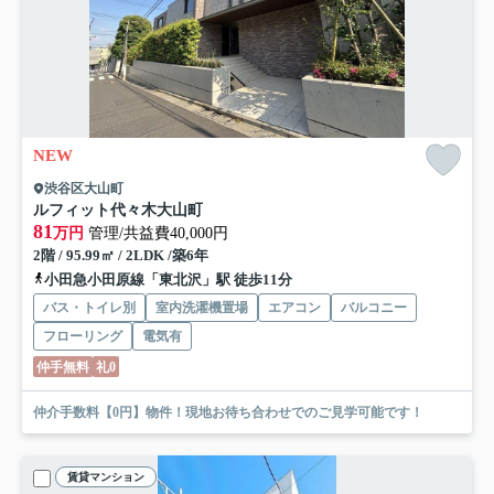
NEW
渋谷区大山町
ルフィット代々木大山町
81
万円
管理/共益費40,000円
2階 / 95.99㎡ / 2LDK /築6年
小田急小田原線「東北沢」駅 徒歩11分
バス・トイレ別
室内洗濯機置場
エアコン
バルコニー
フローリング
電気有
仲手無料
礼0
仲介手数料【0円】物件！現地お待ち合わせでのご見学可能です！
賃貸マンション