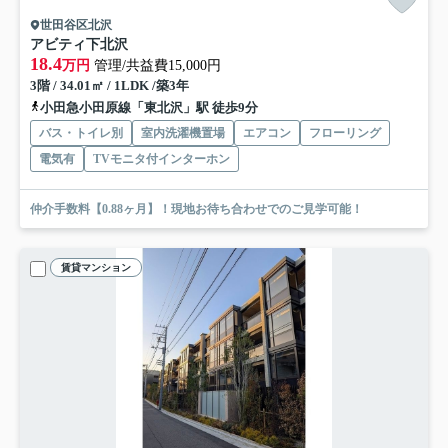
世田谷区北沢
アビティ下北沢
18.4
万円
管理/共益費15,000円
3階 / 34.01㎡ / 1LDK /築3年
小田急小田原線「東北沢」駅 徒歩9分
バス・トイレ別
室内洗濯機置場
エアコン
フローリング
電気有
TVモニタ付インターホン
仲介手数料【0.88ヶ月】！現地お待ち合わせでのご見学可能！
賃貸マンション