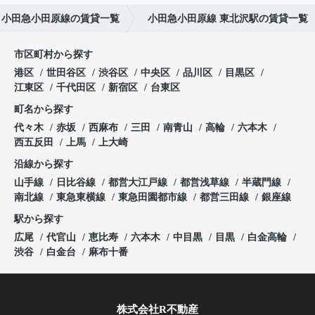
小田急小田原線の賃貸一覧
小田急小田原線 東北沢駅の賃貸一覧
市区町村から探す
港区
世田谷区
渋谷区
中央区
品川区
目黒区
江東区
千代田区
新宿区
台東区
町名から探す
代々木
赤坂
西麻布
三田
南青山
高輪
六本木
西五反田
上馬
上大崎
沿線から探す
山手線
日比谷線
都営大江戸線
都営浅草線
半蔵門線
南北線
東急東横線
東急田園都市線
都営三田線
銀座線
駅から探す
広尾
代官山
恵比寿
六本木
中目黒
目黒
白金高輪
渋谷
白金台
麻布十番
株式会社R不動産