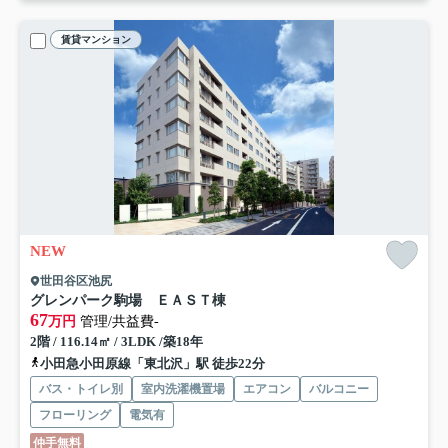
賃貸マンション
NEW
世田谷区池尻
グレンパーク駒場 ＥＡＳＴ棟
67
万円
管理/共益費-
2階 / 116.14㎡ / 3LDK /築18年
小田急小田原線「東北沢」駅 徒歩22分
バス・トイレ別
室内洗濯機置場
エアコン
バルコニー
フローリング
電気有
仲手無料