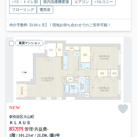
バス・トイレ別
室内洗濯機置場
エアコン
バルコニー
フローリング
電気有
仲介手数料【0.88ヶ月】！現地お待ち合わせでのご見学可能！
賃貸マンション
NEW
渋谷区大山町
ＫＬＡＵＳ
85
万円
管理/共益費-
1階 / 101.23㎡ / 2LDK /築3年