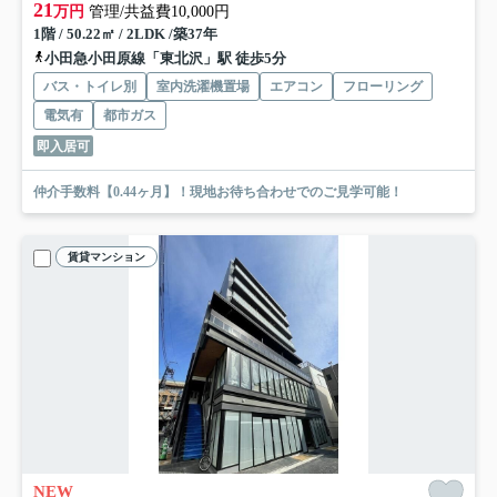
21
万円
管理/共益費10,000円
1階 / 50.22㎡ / 2LDK /築37年
小田急小田原線「東北沢」駅 徒歩5分
バス・トイレ別
室内洗濯機置場
エアコン
フローリング
電気有
都市ガス
即入居可
仲介手数料【0.44ヶ月】！現地お待ち合わせでのご見学可能！
賃貸マンション
NEW