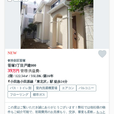
NEW
渋谷区笹塚
笹塚3丁目戸建
000
39
万円
管理/共益費-
2階 / 122.54㎡ / 5SLDK /築16年
小田急小田原線「東北沢」駅 徒歩24分
バス・トイレ別
室内洗濯機置場
エアコン
バルコニー
フローリング
都市ガス
この度はご覧いただき誠にありがとうございます！弊社では他社様の物
件もご紹介可能で、初期費用のお見積もり、交渉、審査も柔軟...
もっと