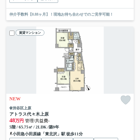
仲介手数料【0.88ヶ月】！現地お待ち合わせでのご見学可能！
賃貸マンション
NEW
渋谷区上原
アトラス代々木上原
48
万円
管理/共益費-
5階 / 65.75㎡ / 2LDK /築9年
小田急小田原線「東北沢」駅 徒歩11分