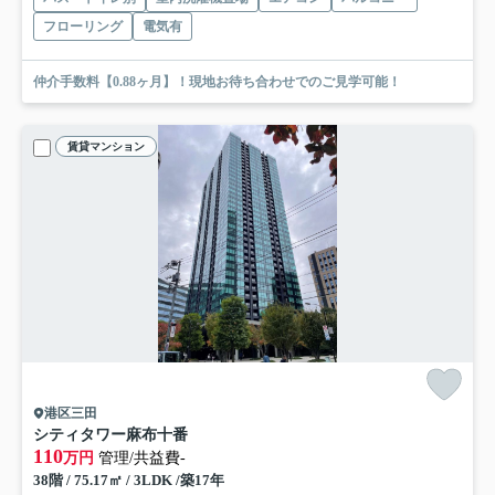
フローリング
電気有
仲介手数料【0.88ヶ月】！現地お待ち合わせでのご見学可能！
賃貸マンション
港区三田
シティタワー麻布十番
110
万円
管理/共益費-
38階 / 75.17㎡ / 3LDK /築17年