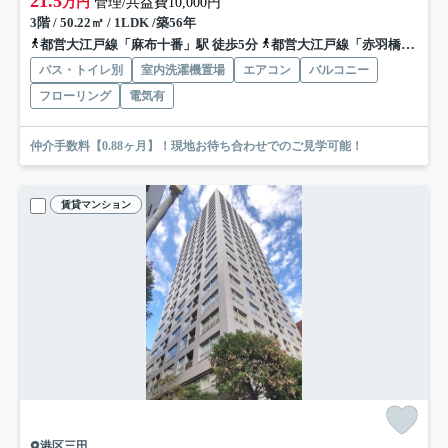
21.5
万円
管理/共益費10,000円
3階 / 50.22㎡ / 1LDK /築56年
都営大江戸線「麻布十番」駅 徒歩5分
都営大江戸線「赤羽橋」駅 徒歩6分
バス・トイレ別
室内洗濯機置場
エアコン
バルコニー
フローリング
電気有
仲介手数料【0.88ヶ月】！現地お待ち合わせでのご見学可能！
賃貸マンション
港区三田