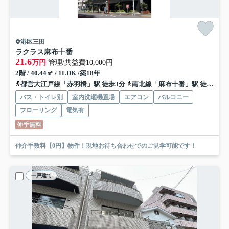
港区三田
ラクラス麻布十番
21.6
万円
管理/共益費10,000円
2階 / 40.44㎡ / 1LDK /築18年
都営大江戸線「赤羽橋」駅 徒歩3分
南北線「麻布十番」駅 徒歩6分
バス・トイレ別
室内洗濯機置場
エアコン
バルコニー
フローリング
電気有
仲手無料
仲介手数料【0円】物件！現地お待ち合わせでのご見学可能です！
一戸建て