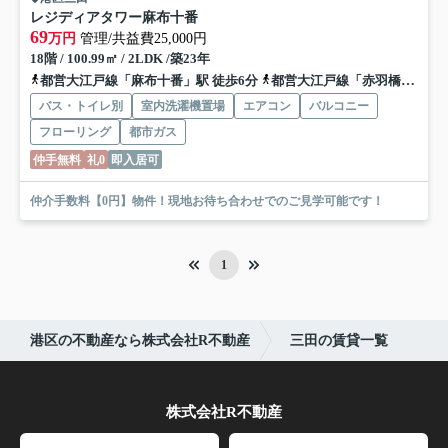
レジディアタワー麻布十番
69
万円
管理/共益費25,000円
18階 / 100.99㎡ / 2LDK /築23年
都営大江戸線「麻布十番」駅 徒歩6分
都営大江戸線「赤羽橋」駅 徒歩7分
バス・トイレ別
室内洗濯機置場
エアコン
バルコニー
フローリング
都市ガス
仲手無料
礼0
即入居可
仲介手数料【0円】物件！現地お待ち合わせでのご見学可能です！
1
港区の不動産なら株式会社R不動産
三田の賃貸一覧
株式会社R不動産