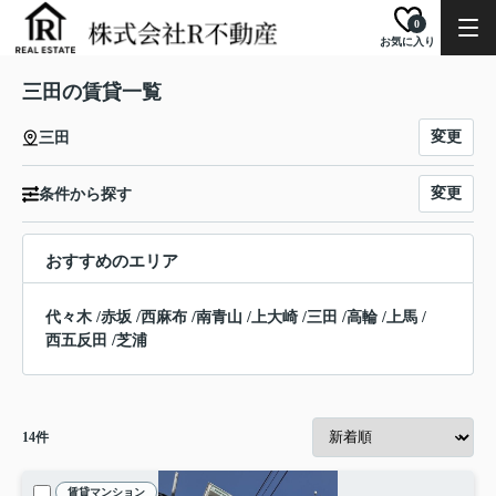
0
お気に入り
三田の賃貸一覧
変更
三田
変更
条件から探す
おすすめのエリア
代々木
/
赤坂
/
西麻布
/
南青山
/
上大崎
/
三田
/
高輪
/
上馬
/
西五反田
/
芝浦
14
件
賃貸マンション