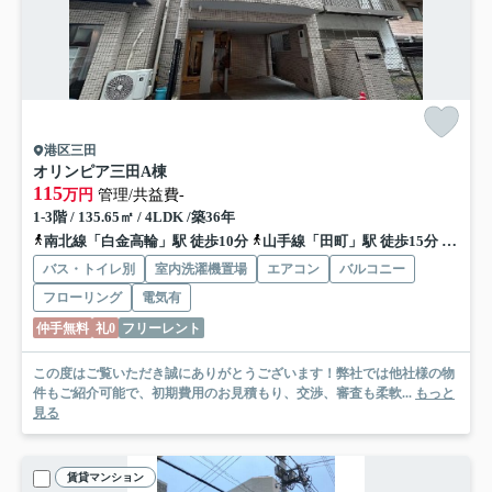
港区三田
オリンピア三田
A棟
115
万円
管理/共益費-
1-3階 / 135.65㎡ / 4LDK /築36年
南北線「白金高輪」駅 徒歩10分
山手線「田町」駅 徒歩15分
都営三
バス・トイレ別
室内洗濯機置場
エアコン
バルコニー
フローリング
電気有
仲手無料
礼0
フリーレント
この度はご覧いただき誠にありがとうございます！弊社では他社様の物
件もご紹介可能で、初期費用のお見積もり、交渉、審査も柔軟...
もっと
見る
賃貸マンション