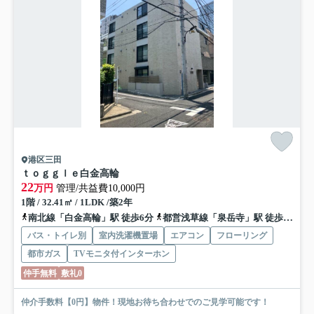
港区三田
ｔｏｇｇｌｅ白金高輪
22
万円
管理/共益費10,000円
1階 / 32.41㎡ / 1LDK /築2年
南北線「白金高輪」駅 徒歩6分
都営浅草線「泉岳寺」駅 徒歩14分
バス・トイレ別
室内洗濯機置場
エアコン
フローリング
都市ガス
TVモニタ付インターホン
仲手無料
敷礼0
仲介手数料【0円】物件！現地お待ち合わせでのご見学可能です！