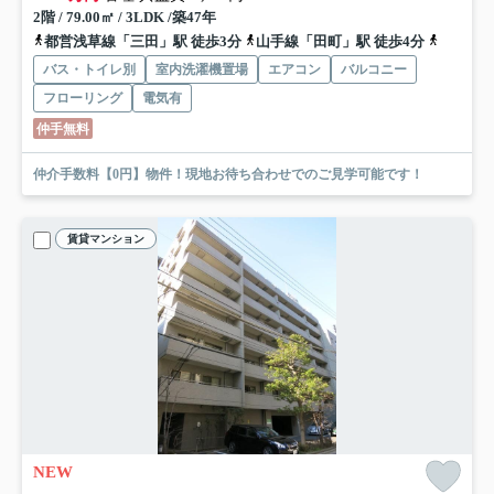
2階 / 79.00㎡ / 3LDK /築47年
都営浅草線「三田」駅 徒歩3分
山手線「田町」駅 徒歩4分
南北線「
バス・トイレ別
室内洗濯機置場
エアコン
バルコニー
フローリング
電気有
仲手無料
仲介手数料【0円】物件！現地お待ち合わせでのご見学可能です！
賃貸マンション
NEW