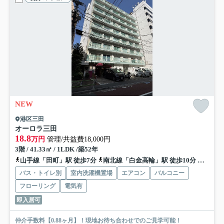
NEW
港区三田
オーロラ三田
18.8
万円
管理/共益費18,000円
3階 / 41.33㎡ / 1LDK /築52年
山手線「田町」駅 徒歩7分
南北線「白金高輪」駅 徒歩10分
都営大
バス・トイレ別
室内洗濯機置場
エアコン
バルコニー
フローリング
電気有
即入居可
仲介手数料【0.88ヶ月】！現地お待ち合わせでのご見学可能！