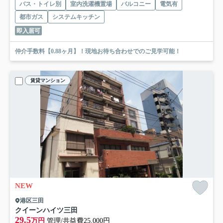
バス・トイレ別
室内洗濯機置場
バルコニー
電気有
都市ガス
システムキッチン
即入居可
仲介手数料【0.88ヶ月】！現地お待ち合わせでのご見学可能！
賃貸マンション
NEW
港区三田
クイーンハイツ三田
29.5
万円
管理/共益費25,000円