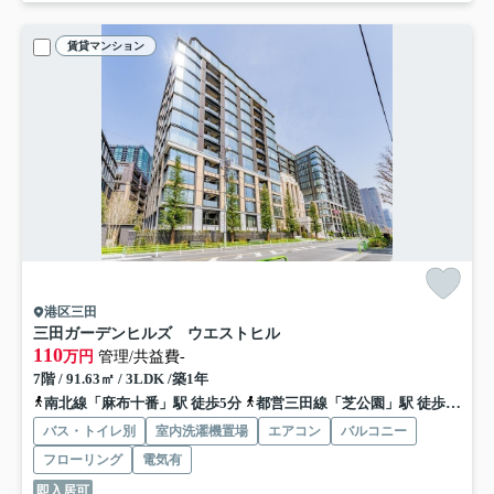
賃貸マンション
港区三田
三田ガーデンヒルズ ウエストヒル
110
万円
管理/共益費-
7階 / 91.63㎡ / 3LDK /築1年
南北線「麻布十番」駅 徒歩5分
都営三田線「芝公園」駅 徒歩12分
バス・トイレ別
室内洗濯機置場
エアコン
バルコニー
フローリング
電気有
即入居可