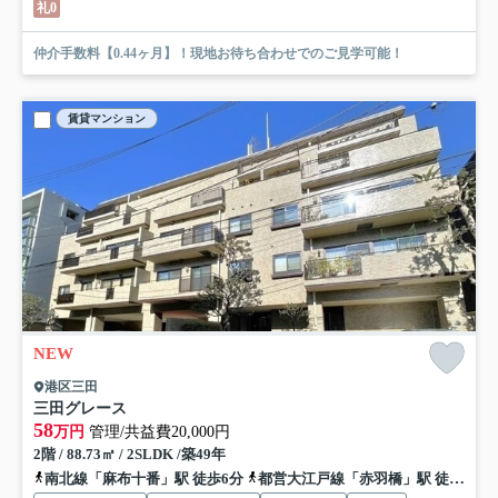
礼0
仲介手数料【0.44ヶ月】！現地お待ち合わせでのご見学可能！
賃貸マンション
NEW
港区三田
三田グレース
58
万円
管理/共益費20,000円
2階 / 88.73㎡ / 2SLDK /築49年
南北線「麻布十番」駅 徒歩6分
都営大江戸線「赤羽橋」駅 徒歩12分