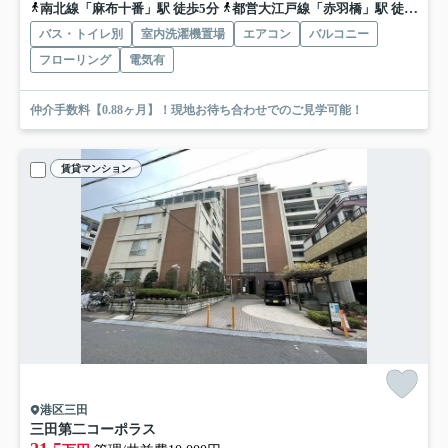
南北線「麻布十番」駅 徒歩5分
都営大江戸線「赤羽橋」駅 徒歩5分
バス・トイレ別
室内洗濯機置場
エアコン
バルコニー
フローリング
電気有
仲介手数料【0.88ヶ月】！現地お待ち合わせでのご見学可能！
賃貸マンション
港区三田
三田第二コーポラス