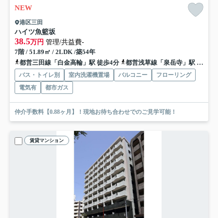
NEW
港区三田
ハイツ魚籃坂
38.5
万円
管理/共益費-
7階 / 51.89㎡ / 2LDK /築54年
都営三田線「白金高輪」駅 徒歩4分
都営浅草線「泉岳寺」駅 徒歩12分
バス・トイレ別
室内洗濯機置場
バルコニー
フローリング
電気有
都市ガス
仲介手数料【0.88ヶ月】！現地お待ち合わせでのご見学可能！
賃貸マンション