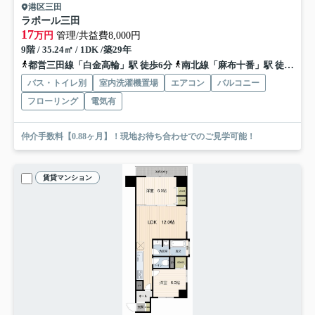
港区三田
ラポール三田
17
万円
管理/共益費8,000円
9階 / 35.24㎡ / 1DK /築29年
都営三田線「白金高輪」駅 徒歩6分
南北線「麻布十番」駅 徒歩9分
バス・トイレ別
室内洗濯機置場
エアコン
バルコニー
フローリング
電気有
仲介手数料【0.88ヶ月】！現地お待ち合わせでのご見学可能！
賃貸マンション