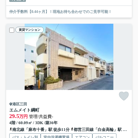
仲介手数料【0.44ヶ月】！現地お待ち合わせでのご見学可能！
賃貸マンション
港区三田
エムメイト綱町
29.5
万円
管理/共益費-
4階 / 60.09㎡ / 3DK /築36年
南北線「麻布十番」駅 徒歩11分
都営三田線「白金高輪」駅 徒歩12分
バス・トイレ別
室内洗濯機置場
エアコン
バルコニー