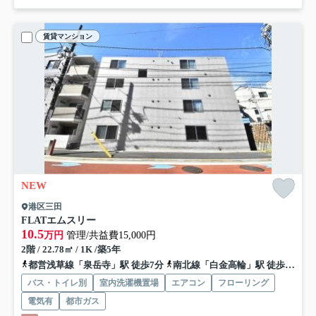
賃貸マンション
NEW
港区三田
FLATエムスリー
10.5
万円
管理/共益費15,000円
2階 / 22.78㎡ / 1K /築5年
都営浅草線「泉岳寺」駅 徒歩7分
南北線「白金高輪」駅 徒歩10分
バス・トイレ別
室内洗濯機置場
エアコン
フローリング
電気有
都市ガス