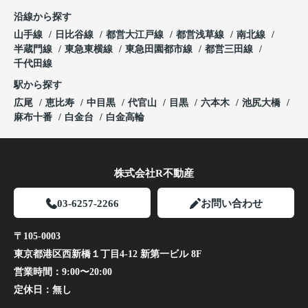
沿線から探す
山手線
日比谷線
都営大江戸線
都営浅草線
南北線
半蔵門線
東急東横線
東急田園都市線
都営三田線
千代田線
駅から探す
広尾
恵比寿
中目黒
代官山
目黒
六本木
池尻大橋
麻布十番
白金台
白金高輪
株式会社R不動産
03-6257-2266
お問い合わせ
〒105-0003
東京都港区西新橋１丁目4-12 新第一ビル 8F
営業時間：
9:00〜20:00
定休日：
無し