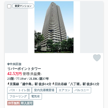
賃貸マンション
中央区佃
リバーポイントタワー
42.5
万円
管理/共益費-
23階 / 77.19㎡ / 2LDK /築37年
京葉線「越中島」駅 徒歩14分
日比谷線「八丁堀」駅 徒歩12分
バス・トイレ別
室内洗濯機置場
エアコン
バルコニー
フローリング
電気有
仲手無料
即入居可