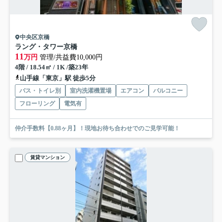
中央区京橋
ラング・タワー京橋
11
万円
管理/共益費10,000円
4階 / 18.54㎡ / 1K /築23年
山手線「東京」駅 徒歩5分
バス・トイレ別
室内洗濯機置場
エアコン
バルコニー
フローリング
電気有
仲介手数料【0.88ヶ月】！現地お待ち合わせでのご見学可能！
賃貸マンション