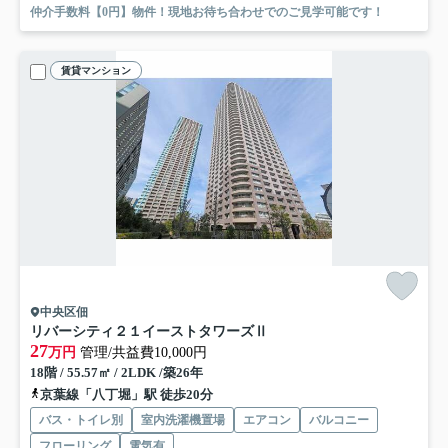
仲介手数料【0円】物件！現地お待ち合わせでのご見学可能です！
賃貸マンション
中央区佃
リバーシティ２１イーストタワーズⅡ
27
万円
管理/共益費10,000円
18階 / 55.57㎡ / 2LDK /築26年
京葉線「八丁堀」駅 徒歩20分
バス・トイレ別
室内洗濯機置場
エアコン
バルコニー
フローリング
電気有