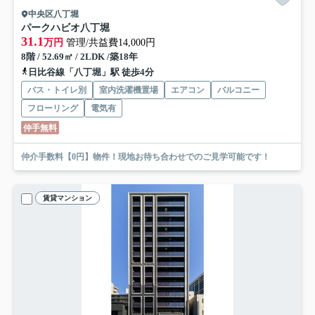
中央区八丁堀
パークハビオ八丁堀
31.1
万円
管理/共益費14,000円
8階 / 52.69㎡ / 2LDK /築18年
日比谷線「八丁堀」駅 徒歩4分
バス・トイレ別
室内洗濯機置場
エアコン
バルコニー
フローリング
電気有
仲手無料
仲介手数料【0円】物件！現地お待ち合わせでのご見学可能です！
賃貸マンション