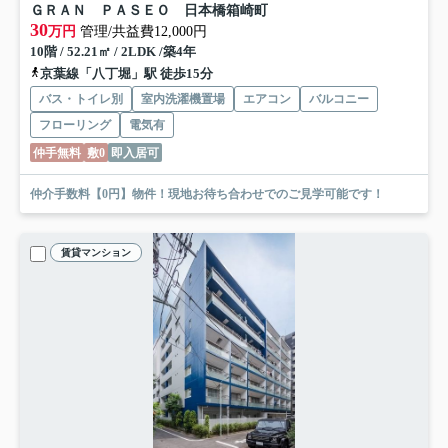
ＧＲＡＮ ＰＡＳＥＯ 日本橋箱崎町
30
万円
管理/共益費12,000円
10階 / 52.21㎡ / 2LDK /築4年
京葉線「八丁堀」駅 徒歩15分
バス・トイレ別
室内洗濯機置場
エアコン
バルコニー
フローリング
電気有
仲手無料
敷0
即入居可
仲介手数料【0円】物件！現地お待ち合わせでのご見学可能です！
賃貸マンション