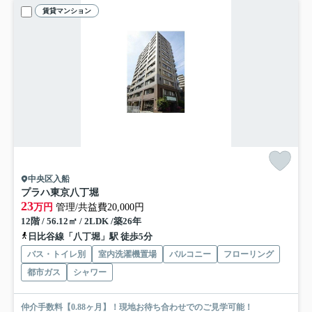
賃貸マンション
中央区入船
プラハ東京八丁堀
23
万円
管理/共益費20,000円
12階 / 56.12㎡ / 2LDK /築26年
日比谷線「八丁堀」駅 徒歩5分
バス・トイレ別
室内洗濯機置場
バルコニー
フローリング
都市ガス
シャワー
仲介手数料【0.88ヶ月】！現地お待ち合わせでのご見学可能！