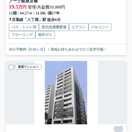
アーク銀座京橋
19.5
万円
管理/共益費10,000円
11階 / 44.27㎡ / 1LDK /築17年
京葉線「八丁堀」駅 徒歩6分
バス・トイレ別
室内洗濯機置場
エアコン
バルコニー
フローリング
都市ガス
仲介手数料【0.88ヶ月】！現地お待ち合わせでのご見学可能！
賃貸マンション