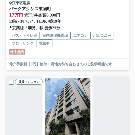
江東区塩浜
パークアクシス東陽町
17
万円
管理/共益費8,000円
13階 / 38.75㎡ / 1LDK /築19年
京葉線「潮見」駅 徒歩25分
バス・トイレ別
室内洗濯機置場
エアコン
バルコニー
フローリング
電気有
仲手無料
仲介手数料【0円】物件！現地お待ち合わせでのご見学可能です！
賃貸マンション