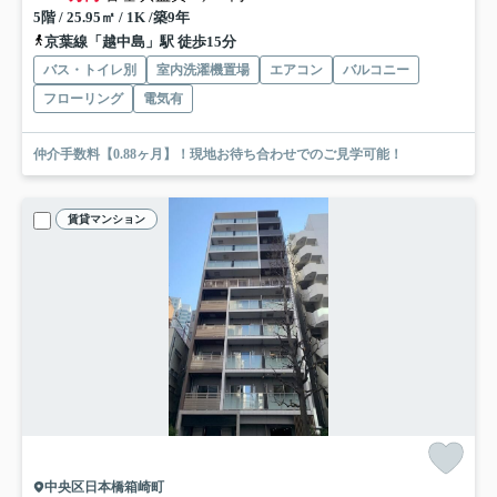
5階 / 25.95㎡ / 1K /築9年
京葉線「越中島」駅 徒歩15分
バス・トイレ別
室内洗濯機置場
エアコン
バルコニー
フローリング
電気有
仲介手数料【0.88ヶ月】！現地お待ち合わせでのご見学可能！
賃貸マンション
中央区日本橋箱崎町