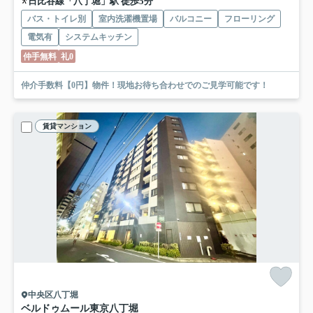
日比谷線「八丁堀」駅 徒歩5分
バス・トイレ別
室内洗濯機置場
バルコニー
フローリング
電気有
システムキッチン
仲手無料
礼0
仲介手数料【0円】物件！現地お待ち合わせでのご見学可能です！
賃貸マンション
中央区八丁堀
ベルドゥムール東京八丁堀