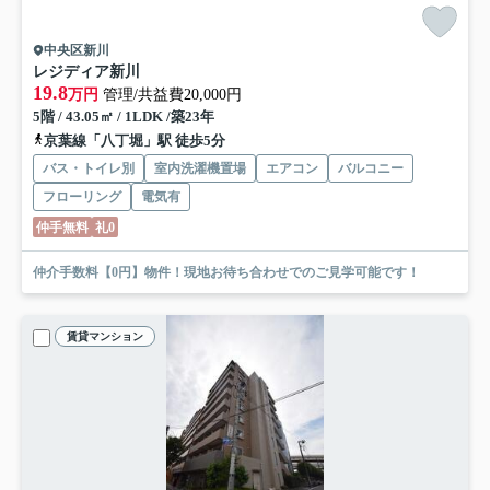
中央区新川
レジディア新川
19.8
万円
管理/共益費20,000円
5階 / 43.05㎡ / 1LDK /築23年
京葉線「八丁堀」駅 徒歩5分
バス・トイレ別
室内洗濯機置場
エアコン
バルコニー
フローリング
電気有
仲手無料
礼0
仲介手数料【0円】物件！現地お待ち合わせでのご見学可能です！
賃貸マンション