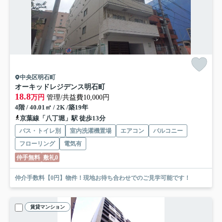
中央区明石町
オーキッドレジデンス明石町
18.8
万円
管理/共益費10,000円
4階 / 40.01㎡ / 2K /築19年
京葉線「八丁堀」駅 徒歩13分
バス・トイレ別
室内洗濯機置場
エアコン
バルコニー
フローリング
電気有
仲手無料
敷礼0
仲介手数料【0円】物件！現地お待ち合わせでのご見学可能です！
賃貸マンション