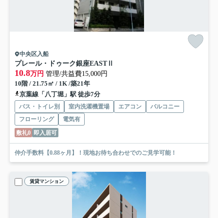
中央区入船
プレール・ドゥーク銀座EASTⅡ
10.8
万円
管理/共益費15,000円
10階 / 21.75㎡ / 1K /築21年
京葉線「八丁堀」駅 徒歩7分
バス・トイレ別
室内洗濯機置場
エアコン
バルコニー
フローリング
電気有
敷礼0
即入居可
仲介手数料【0.88ヶ月】！現地お待ち合わせでのご見学可能！
賃貸マンション