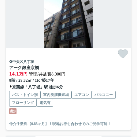
中央区八丁堀
アーク銀座京橋
14.1
万円
管理/共益費8,000円
8階 / 29.32㎡ / 1R /築17年
京葉線「八丁堀」駅 徒歩6分
バス・トイレ別
室内洗濯機置場
エアコン
バルコニー
フローリング
電気有
敷0
仲介手数料【0.88ヶ月】！現地お待ち合わせでのご見学可能！