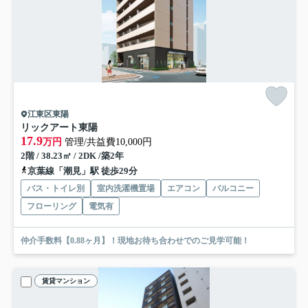
江東区東陽
リックアート東陽
17.9
万円
管理/共益費10,000円
2階 / 38.23㎡ / 2DK /築2年
京葉線「潮見」駅 徒歩29分
バス・トイレ別
室内洗濯機置場
エアコン
バルコニー
フローリング
電気有
仲介手数料【0.88ヶ月】！現地お待ち合わせでのご見学可能！
賃貸マンション