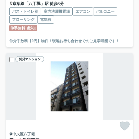
京葉線「八丁堀」駅 徒歩3分
バス・トイレ別
室内洗濯機置場
エアコン
バルコニー
フローリング
電気有
仲手無料
敷礼0
仲介手数料【0円】物件！現地お待ち合わせでのご見学可能です！
賃貸マンション
中央区八丁堀