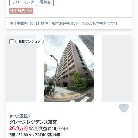
フローリング
電気有
仲手無料
礼0
仲介手数料【0円】物件！現地お待ち合わせでのご見学可能です！
賃貸マンション
中央区新川
グレースレジデンス東京
26.9
万円
管理/共益費10,000円
7階 / 50.80㎡ / 2LDK /築19年