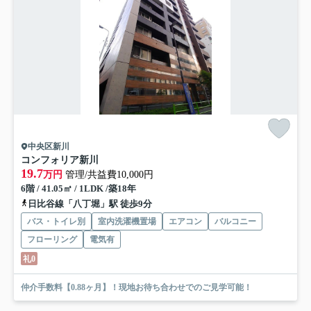
中央区新川
コンフォリア新川
19.7
万円
管理/共益費10,000円
6階 / 41.05㎡ / 1LDK /築18年
日比谷線「八丁堀」駅 徒歩9分
バス・トイレ別
室内洗濯機置場
エアコン
バルコニー
フローリング
電気有
礼0
仲介手数料【0.88ヶ月】！現地お待ち合わせでのご見学可能！