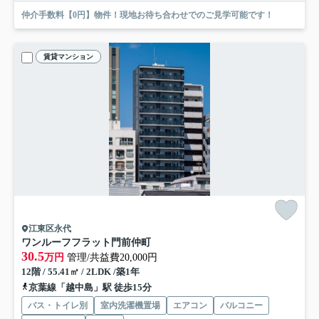
仲介手数料【0円】物件！現地お待ち合わせでのご見学可能です！
賃貸マンション
江東区永代
ワンルーフフラット門前仲町
30.5
万円
管理/共益費20,000円
12階 / 55.41㎡ / 2LDK /築1年
京葉線「越中島」駅 徒歩15分
バス・トイレ別
室内洗濯機置場
エアコン
バルコニー