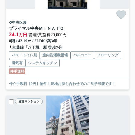
中央区湊
プライマル中央ＭＩＮＡＴＯ
24.1
万円
管理/共益費20,000円
8階 / 42.19㎡ / 2LDK /築3年
京葉線「八丁堀」駅 徒歩7分
バス・トイレ別
室内洗濯機置場
バルコニー
フローリング
電気有
システムキッチン
仲手無料
仲介手数料【0円】物件！現地お待ち合わせでのご見学可能です！
賃貸マンション