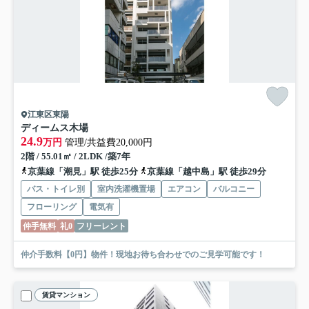
江東区東陽
ディームス木場
24.9
万円
管理/共益費20,000円
2階 / 55.01㎡ / 2LDK /築7年
京葉線「潮見」駅 徒歩25分
京葉線「越中島」駅 徒歩29分
バス・トイレ別
室内洗濯機置場
エアコン
バルコニー
フローリング
電気有
仲手無料
礼0
フリーレント
仲介手数料【0円】物件！現地お待ち合わせでのご見学可能です！
賃貸マンション