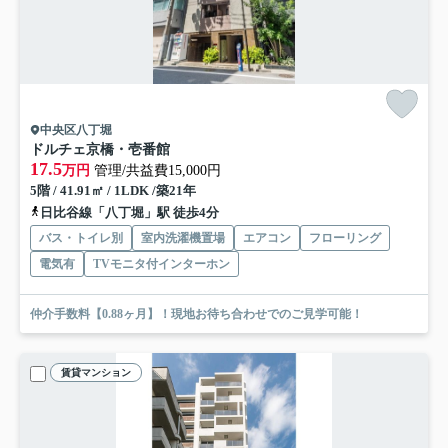
中央区八丁堀
ドルチェ京橋・壱番館
17.5
万円
管理/共益費15,000円
5階 / 41.91㎡ / 1LDK /築21年
日比谷線「八丁堀」駅 徒歩4分
バス・トイレ別
室内洗濯機置場
エアコン
フローリング
電気有
TVモニタ付インターホン
仲介手数料【0.88ヶ月】！現地お待ち合わせでのご見学可能！
賃貸マンション