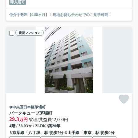
即入居可
仲介手数料【0.88ヶ月】！現地お待ち合わせでのご見学可能！
賃貸マンション
中央区日本橋茅場町
パークキューブ茅場町
29.3
万円
管理/共益費12,000円
4階 / 58.03㎡ / 2LDK /築20年
京葉線「八丁堀」駅 徒歩7分
山手線「東京」駅 徒歩9分