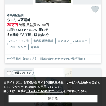
中央区新川
ウエリス茅場町
29
万円
管理/共益費15,000円
10階 / 58.85㎡ / 2LDK /築11年
京葉線「八丁堀」駅 徒歩5分
バス・トイレ別
室内洗濯機置場
エアコン
バルコニー
フローリング
電気有
仲介手数料【0.88ヶ月】！現地お待ち合わせでのご見学可能！
賃貸マンション
当サイトでは、お客様の当サイト利用状況把握、サービス向上検討を目的と
して、クッキー（Cookie）を使用しています。
詳しくは、当社の
「Cookieの取扱いについて」
をご確認ください。
閉じる