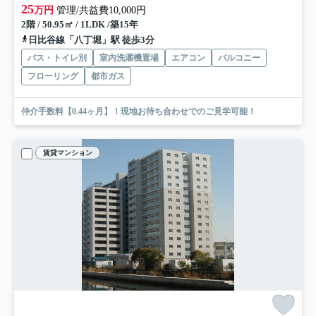
25
万円
管理/共益費10,000円
2階 / 50.95㎡ / 1LDK /築15年
日比谷線「八丁堀」駅 徒歩3分
バス・トイレ別
室内洗濯機置場
エアコン
バルコニー
フローリング
都市ガス
仲介手数料【0.44ヶ月】！現地お待ち合わせでのご見学可能！
賃貸マンション