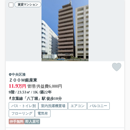
賃貸マンション
中央区湊
ＺＯＯＭ銀座東
11.9
万円
管理/共益費6,000円
9階 / 23.53㎡ / 1K /築22年
京葉線「八丁堀」駅 徒歩10分
バス・トイレ別
室内洗濯機置場
エアコン
バルコニー
フローリング
電気有
仲手無料
即入居可