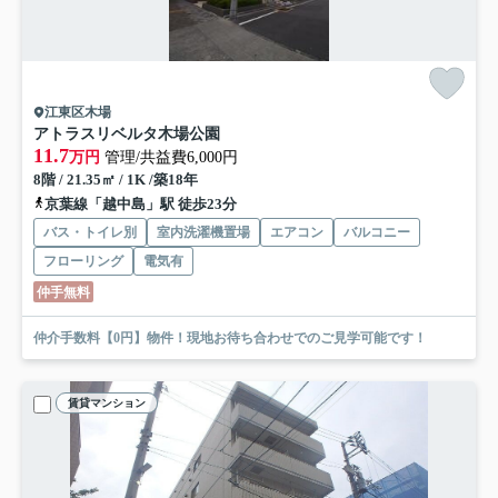
江東区木場
アトラスリベルタ木場公園
11.7
万円
管理/共益費6,000円
8階 / 21.35㎡ / 1K /築18年
京葉線「越中島」駅 徒歩23分
バス・トイレ別
室内洗濯機置場
エアコン
バルコニー
フローリング
電気有
仲手無料
仲介手数料【0円】物件！現地お待ち合わせでのご見学可能です！
賃貸マンション