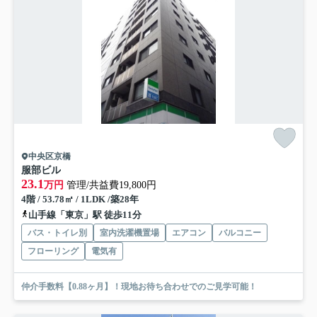
中央区京橋
服部ビル
23.1
万円
管理/共益費19,800円
4階 / 53.78㎡ / 1LDK /築28年
山手線「東京」駅 徒歩11分
バス・トイレ別
室内洗濯機置場
エアコン
バルコニー
フローリング
電気有
仲介手数料【0.88ヶ月】！現地お待ち合わせでのご見学可能！