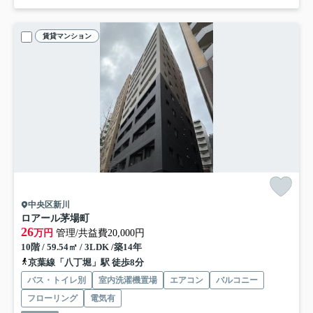
賃貸マンション
中央区新川
ロアール茅場町
26
万円
管理/共益費20,000円
10階 / 59.54㎡ / 3LDK /築14年
京葉線「八丁堀」駅 徒歩8分
バス・トイレ別
室内洗濯機置場
エアコン
バルコニー
フローリング
電気有