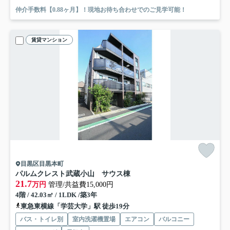
仲介手数料【0.88ヶ月】！現地お待ち合わせでのご見学可能！
賃貸マンション
目黒区目黒本町
パルムクレスト武蔵小山 サウス棟
21.7
万円
管理/共益費15,000円
4階 / 42.03㎡ / 1LDK /築3年
東急東横線「学芸大学」駅 徒歩19分
バス・トイレ別
室内洗濯機置場
エアコン
バルコニー