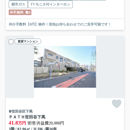
都市ガス
TVモニタ付インターホン
仲手無料
敷0
仲介手数料【0円】物件！現地お待ち合わせでのご見学可能です！
賃貸マンション
世田谷区下馬
ＰＡＴＨ世田谷下馬
41.8
万円
管理/共益費20,000円
3階 / 82.96㎡ / 3LDK /築36年