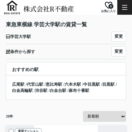
0
お気に入り
東急東横線 学芸大学駅の賃貸一覧
変更
学芸大学駅
変更
条件から探す
おすすめの駅
広尾駅
/
代官山駅
/
恵比寿駅
/
六本木駅
/
中目黒駅
/
目黒駅
/
白金高輪駅
/
渋谷駅
/
白金台駅
/
麻布十番駅
20
件
賃貸マンション