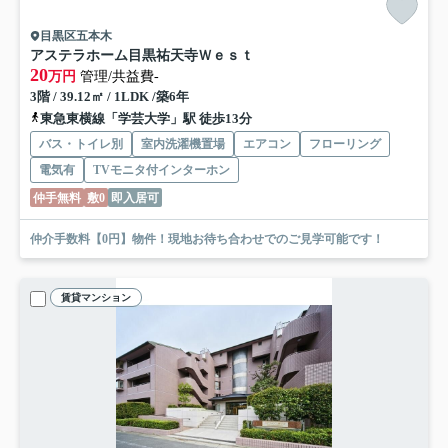
目黒区五本木
アステラホーム目黒祐天寺Ｗｅｓｔ
20
万円
管理/共益費-
3階 / 39.12㎡ / 1LDK /築6年
東急東横線「学芸大学」駅 徒歩13分
バス・トイレ別
室内洗濯機置場
エアコン
フローリング
電気有
TVモニタ付インターホン
仲手無料
敷0
即入居可
仲介手数料【0円】物件！現地お待ち合わせでのご見学可能です！
賃貸マンション