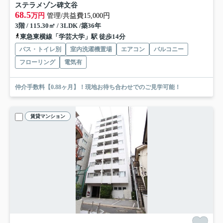
ステラメゾン碑文谷
68.5
万円
管理/共益費15,000円
3階 / 115.30㎡ / 3LDK /築36年
東急東横線「学芸大学」駅 徒歩14分
バス・トイレ別
室内洗濯機置場
エアコン
バルコニー
フローリング
電気有
仲介手数料【0.88ヶ月】！現地お待ち合わせでのご見学可能！
賃貸マンション