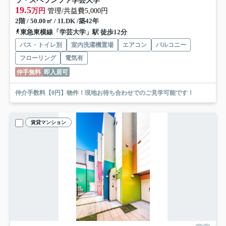
ラ・スペランツァ学芸大学
19.5
万円
管理/共益費5,000円
2階 / 50.00㎡ / 1LDK /築42年
東急東横線「学芸大学」駅 徒歩12分
バス・トイレ別
室内洗濯機置場
エアコン
バルコニー
フローリング
電気有
仲手無料
即入居可
仲介手数料【0円】物件！現地お待ち合わせでのご見学可能です！
賃貸マンション