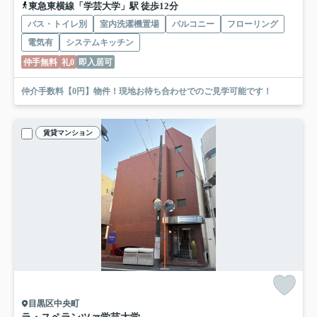
東急東横線「学芸大学」駅 徒歩12分
バス・トイレ別
室内洗濯機置場
バルコニー
フローリング
電気有
システムキッチン
仲手無料
礼0
即入居可
仲介手数料【0円】物件！現地お待ち合わせでのご見学可能です！
賃貸マンション
目黒区中央町