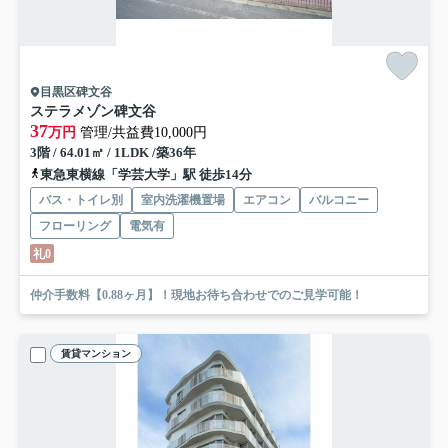
目黒区碑文谷
ステラメゾン碑文谷
37
万円
管理/共益費10,000円
3階 / 64.01㎡ / 1LDK /築36年
東急東横線「学芸大学」駅 徒歩14分
バス・トイレ別
室内洗濯機置場
エアコン
バルコニー
フローリング
電気有
礼0
仲介手数料【0.88ヶ月】！現地お待ち合わせでのご見学可能！
賃貸マンション