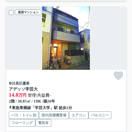
賃貸マンション
目黒区鷹番
アデッソ学芸大
14.8
万円
管理/共益費-
2階 / 38.85㎡ / 1DK /築26年
東急東横線「学芸大学」駅 徒歩2分
バス・トイレ別
室内洗濯機置場
エアコン
バルコニー
フローリング
電気有