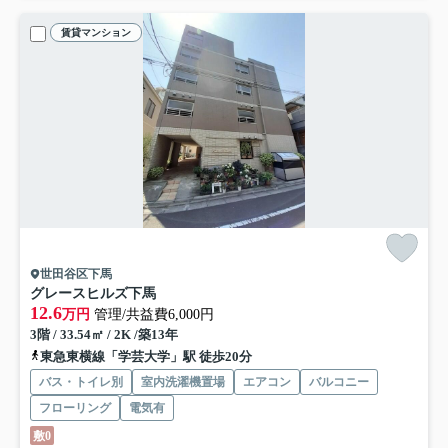
賃貸マンション
世田谷区下馬
グレースヒルズ下馬
12.6
万円
管理/共益費6,000円
3階 / 33.54㎡ / 2K /築13年
東急東横線「学芸大学」駅 徒歩20分
バス・トイレ別
室内洗濯機置場
エアコン
バルコニー
フローリング
電気有
敷0