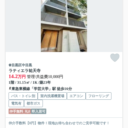
目黒区中目黒
ラティエラ祐天寺
14.2
万円
管理/共益費10,000円
1階 / 31.15㎡ / 1K /築23年
東急東横線「学芸大学」駅 徒歩16分
バス・トイレ別
室内洗濯機置場
エアコン
フローリング
電気有
都市ガス
仲手無料
礼0
即入居可
仲介手数料【0円】物件！現地お待ち合わせでのご見学可能です！