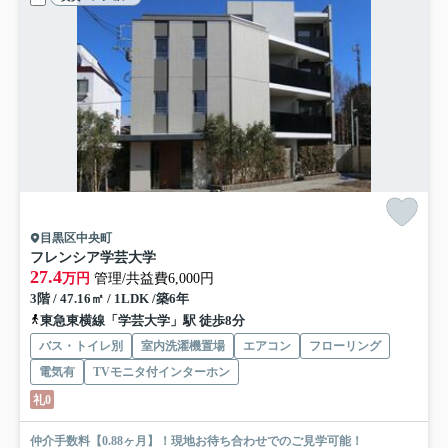
目黒区中央町
フレンシア学芸大学
27.4
万円
管理/共益費6,000円
3階 / 47.16㎡ / 1LDK /築6年
東急東横線「学芸大学」駅 徒歩8分
バス・トイレ別
室内洗濯機置場
エアコン
フローリング
電気有
TVモニタ付インターホン
礼0
仲介手数料【0.88ヶ月】！現地お待ち合わせでのご見学可能！