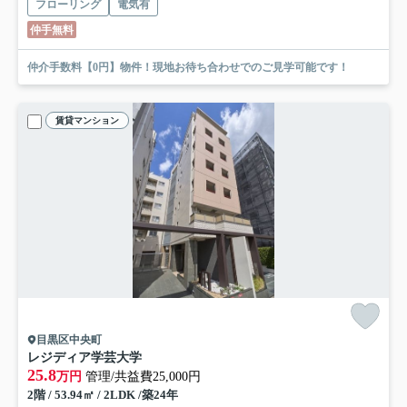
フローリング
電気有
仲手無料
仲介手数料【0円】物件！現地お待ち合わせでのご見学可能です！
賃貸マンション
目黒区中央町
レジディア学芸大学
25.8
万円
管理/共益費25,000円
2階 / 53.94㎡ / 2LDK /築24年