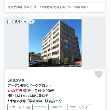
仲介手数料【0.88ヶ月】！現地お待ち合わせでのご見学可能！
賃貸マンション
目黒区八雲
アーデン駒沢パークフロント
25.5
万円
管理/共益費10,000円
7階 / 55.01㎡ / 1LDK /築23年
東急東横線「学芸大学」駅 徒歩25分
バス・トイレ別
エアコン
バルコニー
フローリング