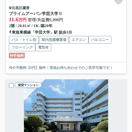
目黒区鷹番
プライムアーバン学芸大学Ⅱ
11.6
万円
管理/共益費6,000円
2階 / 20.01㎡ / 1K /築20年
東急東横線「学芸大学」駅 徒歩3分
バス・トイレ別
室内洗濯機置場
エアコン
バルコニー
フローリング
電気有
仲手無料
仲介手数料【0円】物件！現地お待ち合わせでのご見学可能です！
賃貸マンション