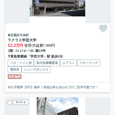
目黒区中央町
ラクラス学芸大学
12.2
万円
管理/共益費7,000円
2階 / 21.17㎡ / 1K /築19年
東急東横線「学芸大学」駅 徒歩9分
バス・トイレ別
室内洗濯機置場
エアコン
フローリング
電気有
シューズボックス
仲手無料
仲介手数料【0円】物件！現地お待ち合わせでのご見学可能です！
アパート