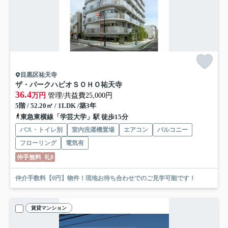
目黒区祐天寺
ザ・パークハビオＳＯＨＯ祐天寺
36.4
万円
管理/共益費25,000円
5階 / 52.20㎡ / 1LDK /築3年
東急東横線「学芸大学」駅 徒歩15分
バス・トイレ別
室内洗濯機置場
エアコン
バルコニー
フローリング
電気有
仲手無料
礼0
仲介手数料【0円】物件！現地お待ち合わせでのご見学可能です！
賃貸マンション