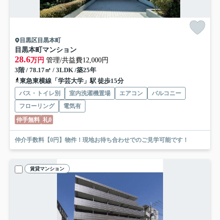
目黒区目黒本町
目黒本町マンション
28.6
万円
管理/共益費12,000円
3階 / 78.17㎡ / 3LDK /築25年
東急東横線「学芸大学」駅 徒歩15分
バス・トイレ別
室内洗濯機置場
エアコン
バルコニー
フローリング
電気有
仲手無料
礼0
仲介手数料【0円】物件！現地お待ち合わせでのご見学可能です！
賃貸マンション