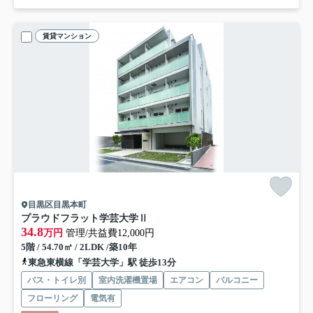
賃貸マンション
目黒区目黒本町
プラウドフラット学芸大学Ⅱ
34.8
万円
管理/共益費12,000円
5階 / 54.70㎡ / 2LDK /築10年
東急東横線「学芸大学」駅 徒歩13分
バス・トイレ別
室内洗濯機置場
エアコン
バルコニー
フローリング
電気有