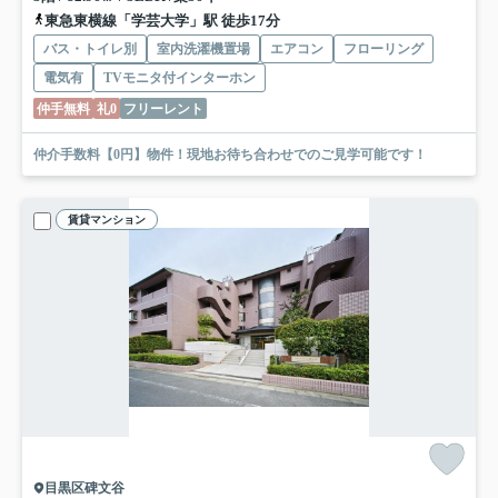
東急東横線「学芸大学」駅 徒歩17分
バス・トイレ別
室内洗濯機置場
エアコン
フローリング
電気有
TVモニタ付インターホン
仲手無料
礼0
フリーレント
仲介手数料【0円】物件！現地お待ち合わせでのご見学可能です！
賃貸マンション
目黒区碑文谷