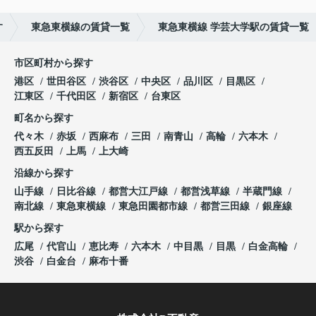
す
東急東横線の賃貸一覧
東急東横線 学芸大学駅の賃貸一覧
市区町村から探す
港区
世田谷区
渋谷区
中央区
品川区
目黒区
江東区
千代田区
新宿区
台東区
町名から探す
代々木
赤坂
西麻布
三田
南青山
高輪
六本木
西五反田
上馬
上大崎
沿線から探す
山手線
日比谷線
都営大江戸線
都営浅草線
半蔵門線
南北線
東急東横線
東急田園都市線
都営三田線
銀座線
駅から探す
広尾
代官山
恵比寿
六本木
中目黒
目黒
白金高輪
渋谷
白金台
麻布十番