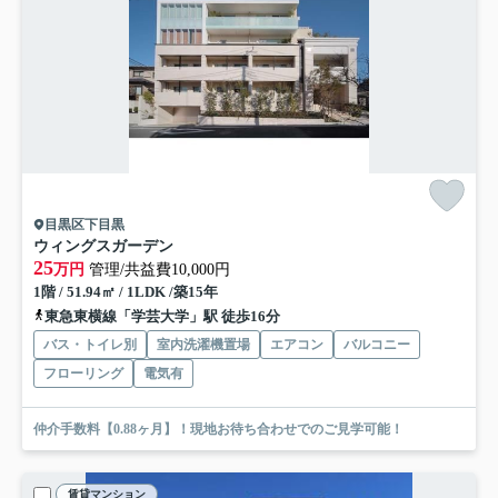
目黒区下目黒
ウィングスガーデン
25
万円
管理/共益費10,000円
1階 / 51.94㎡ / 1LDK /築15年
東急東横線「学芸大学」駅 徒歩16分
バス・トイレ別
室内洗濯機置場
エアコン
バルコニー
フローリング
電気有
仲介手数料【0.88ヶ月】！現地お待ち合わせでのご見学可能！
賃貸マンション