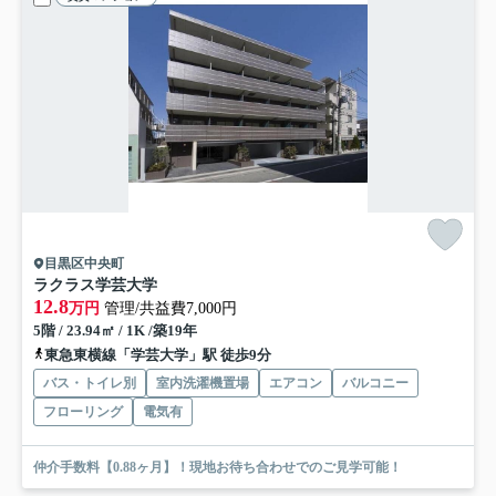
目黒区中央町
ラクラス学芸大学
12.8
万円
管理/共益費7,000円
5階 / 23.94㎡ / 1K /築19年
東急東横線「学芸大学」駅 徒歩9分
バス・トイレ別
室内洗濯機置場
エアコン
バルコニー
フローリング
電気有
仲介手数料【0.88ヶ月】！現地お待ち合わせでのご見学可能！