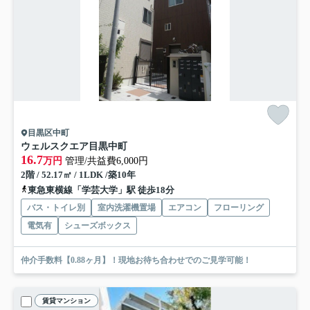
目黒区中町
ウェルスクエア目黒中町
16.7
万円
管理/共益費6,000円
2階 / 52.17㎡ / 1LDK /築10年
東急東横線「学芸大学」駅 徒歩18分
バス・トイレ別
室内洗濯機置場
エアコン
フローリング
電気有
シューズボックス
仲介手数料【0.88ヶ月】！現地お待ち合わせでのご見学可能！
賃貸マンション