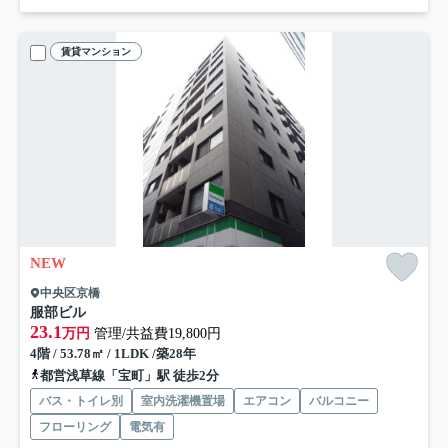
賃貸マンション
NEW
中央区京橋
服部ビル
23.1
万円
管理/共益費19,800円
4階 / 53.78㎡ / 1LDK /築28年
都営浅草線「宝町」駅 徒歩2分
バス・トイレ別
室内洗濯機置場
エアコン
バルコニー
フローリング
電気有