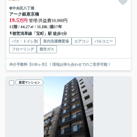
中央区八丁堀
アーク銀座京橋
19.5
万円
管理/共益費10,000円
11階 / 44.27㎡ / 1LDK /築17年
都営浅草線「宝町」駅 徒歩3分
バス・トイレ別
室内洗濯機置場
エアコン
バルコニー
フローリング
都市ガス
仲介手数料【0.88ヶ月】！現地お待ち合わせでのご見学可能！
賃貸マンション