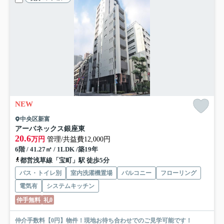
NEW
中央区新富
アーバネックス銀座東
20.6
万円
管理/共益費12,000円
6階 / 41.27㎡ / 1LDK /築19年
都営浅草線「宝町」駅 徒歩5分
バス・トイレ別
室内洗濯機置場
バルコニー
フローリング
電気有
システムキッチン
仲手無料
礼0
仲介手数料【0円】物件！現地お待ち合わせでのご見学可能です！