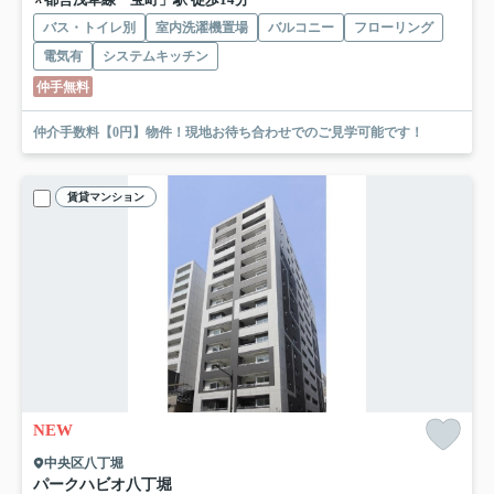
バス・トイレ別
室内洗濯機置場
バルコニー
フローリング
電気有
システムキッチン
仲手無料
仲介手数料【0円】物件！現地お待ち合わせでのご見学可能です！
賃貸マンション
NEW
中央区八丁堀
パークハビオ八丁堀