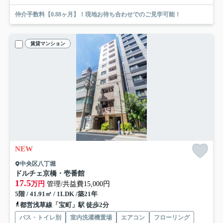
仲介手数料【0.88ヶ月】！現地お待ち合わせでのご見学可能！
賃貸マンション
NEW
中央区八丁堀
ドルチェ京橋・壱番館
17.5
万円
管理/共益費15,000円
5階 / 41.91㎡ / 1LDK /築21年
都営浅草線「宝町」駅 徒歩2分
バス・トイレ別
室内洗濯機置場
エアコン
フローリング