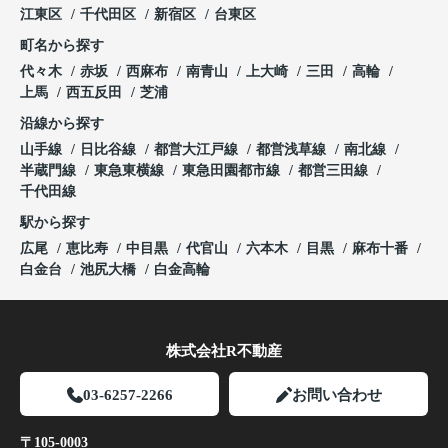
江東区
千代田区
新宿区
台東区
町名から探す
代々木
赤坂
西麻布
南青山
上大崎
三田
高輪
上馬
西五反田
芝浦
沿線から探す
山手線
日比谷線
都営大江戸線
都営浅草線
南北線
半蔵門線
東急東横線
東急田園都市線
都営三田線
千代田線
駅から探す
広尾
恵比寿
中目黒
代官山
六本木
目黒
麻布十番
白金台
池尻大橋
白金高輪
株式会社R不動産
03-6257-2266
お問い合わせ
〒105-0003