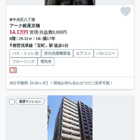
中央区八丁堀
アーク銀座京橋
14.1
万円
管理/共益費8,000円
8階 / 29.32㎡ / 1R /築17年
都営浅草線「宝町」駅 徒歩2分
バス・トイレ別
室内洗濯機置場
エアコン
バルコニー
フローリング
電気有
敷0
仲介手数料【0.88ヶ月】！現地お待ち合わせでのご見学可能！
賃貸マンション