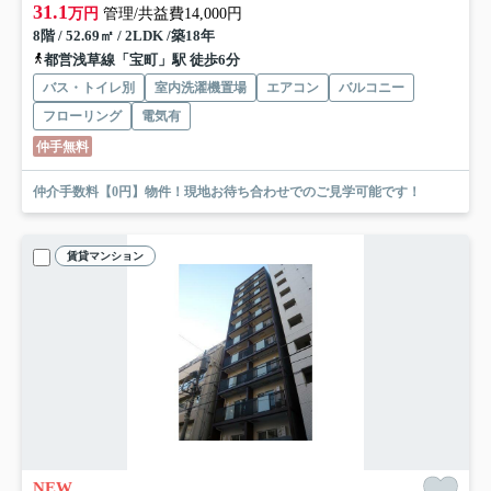
31.1
万円
管理/共益費14,000円
8階 / 52.69㎡ / 2LDK /築18年
都営浅草線「宝町」駅 徒歩6分
バス・トイレ別
室内洗濯機置場
エアコン
バルコニー
フローリング
電気有
仲手無料
仲介手数料【0円】物件！現地お待ち合わせでのご見学可能です！
賃貸マンション
NEW