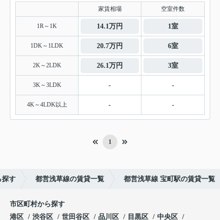
家賃相場
空室件数
1R～1K
14.1万円
1室
1DK～1LDK
20.7万円
6室
2K～2LDK
26.1万円
3室
3K～3LDK
-
-
4K～4LDK以上
-
-
1
ら探す
都営浅草線の賃貸一覧
都営浅草線 宝町駅の賃貸一覧
市区町村から探す
港区
渋谷区
世田谷区
品川区
目黒区
中央区