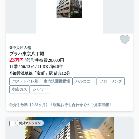
中央区入船
プラハ東京八丁堀
23
万円
管理/共益費20,000円
12階 / 56.12㎡ / 2LDK /築26年
都営浅草線「宝町」駅 徒歩12分
バス・トイレ別
室内洗濯機置場
バルコニー
フローリング
都市ガス
シャワー
仲介手数料【0.88ヶ月】！現地お待ち合わせでのご見学可能！
賃貸マンション