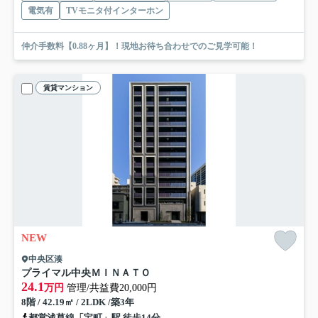
電気有
TVモニタ付インターホン
仲介手数料【0.88ヶ月】！現地お待ち合わせでのご見学可能！
賃貸マンション
NEW
中央区湊
プライマル中央ＭＩＮＡＴＯ
24.1
万円
管理/共益費20,000円
8階 / 42.19㎡ / 2LDK /築3年
都営浅草線「宝町」駅 徒歩14分