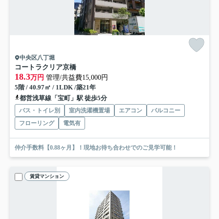
中央区八丁堀
コートラクリア京橋
18.3
万円
管理/共益費15,000円
5階 / 40.97㎡ / 1LDK /築21年
都営浅草線「宝町」駅 徒歩5分
バス・トイレ別
室内洗濯機置場
エアコン
バルコニー
フローリング
電気有
仲介手数料【0.88ヶ月】！現地お待ち合わせでのご見学可能！
賃貸マンション