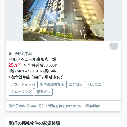
中央区八丁堀
ベルドゥムール東京八丁堀
25
万円
管理/共益費10,000円
2階 / 50.95㎡ / 1LDK /築15年
都営浅草線「宝町」駅 徒歩10分
バス・トイレ別
室内洗濯機置場
エアコン
バルコニー
フローリング
都市ガス
仲介手数料【0.44ヶ月】！現地お待ち合わせでのご見学可能！
宝町の掲載物件の家賃相場