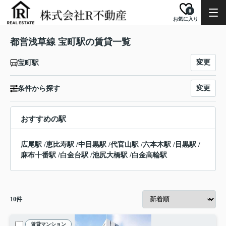
0
お気に入り
都営浅草線 宝町駅の賃貸一覧
変更
宝町駅
変更
条件から探す
おすすめの駅
広尾駅
/
恵比寿駅
/
中目黒駅
/
代官山駅
/
六本木駅
/
目黒駅
/
麻布十番駅
/
白金台駅
/
池尻大橋駅
/
白金高輪駅
10
件
賃貸マンション