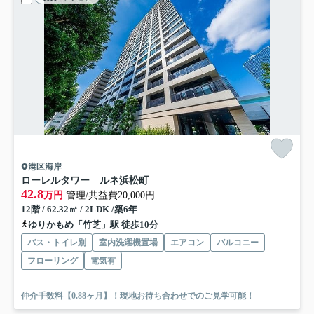
港区海岸
ローレルタワー ルネ浜松町
42.8
万円
管理/共益費20,000円
12階 / 62.32㎡ / 2LDK /築6年
ゆりかもめ「竹芝」駅 徒歩10分
バス・トイレ別
室内洗濯機置場
エアコン
バルコニー
フローリング
電気有
仲介手数料【0.88ヶ月】！現地お待ち合わせでのご見学可能！