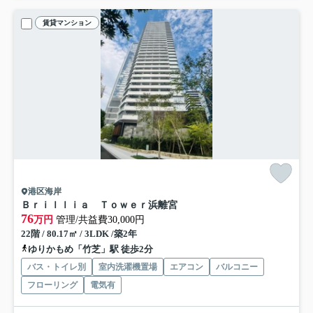
賃貸マンション
港区海岸
Ｂｒｉｌｌｉａ Ｔｏｗｅｒ浜離宮
76
万円
管理/共益費30,000円
22階 / 80.17㎡ / 3LDK /築2年
ゆりかもめ「竹芝」駅 徒歩2分
バス・トイレ別
室内洗濯機置場
エアコン
バルコニー
フローリング
電気有