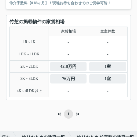
仲介手数料【0.88ヶ月】！現地お待ち合わせでのご見学可能！
竹芝の掲載物件の家賃相場
家賃相場
空室件数
1R～1K
-
-
1DK～1LDK
-
-
2K～2LDK
42.8万円
1室
3K～3LDK
76万円
1室
4K～4LDK以上
-
-
1