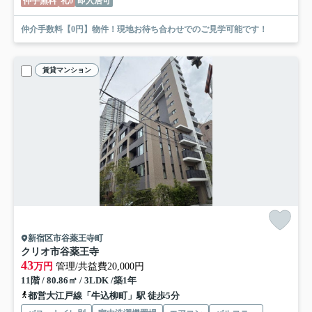
仲手無料
礼0
即入居可
仲介手数料【0円】物件！現地お待ち合わせでのご見学可能です！
賃貸マンション
新宿区市谷薬王寺町
クリオ市谷薬王寺
43
万円
管理/共益費20,000円
11階 / 80.86㎡ / 3LDK /築1年
都営大江戸線「牛込柳町」駅 徒歩5分