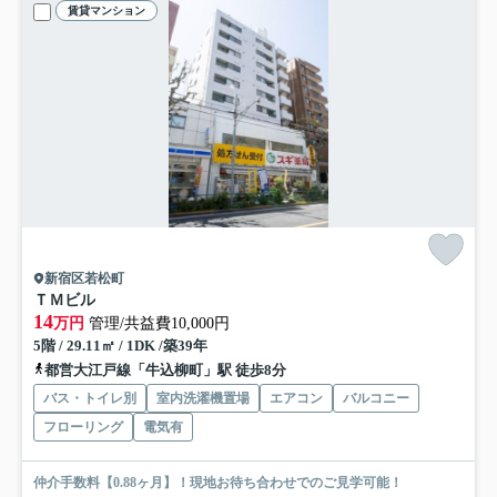
賃貸マンション
新宿区若松町
ＴＭビル
14
万円
管理/共益費10,000円
5階 / 29.11㎡ / 1DK /築39年
都営大江戸線「牛込柳町」駅 徒歩8分
バス・トイレ別
室内洗濯機置場
エアコン
バルコニー
フローリング
電気有
仲介手数料【0.88ヶ月】！現地お待ち合わせでのご見学可能！