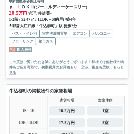
新宿区市谷薬王寺町
ｇ ＬＤＫⅢ(ジーエルディーケースリー)
20.5
万円
管理/共益費-
1-2階 / 52.47㎡ / 1LDK＋S(納戸) /築4年
都営大江戸線「牛込柳町」駅 徒歩7分
バス・トイレ別
室内洗濯機置場
エアコン
バルコニー
フローリング
都市ガス
礼0
即入居可
この度はご覧いただき誠にありがとうございます！弊社では他社様の物
件もご紹介可能で、初期費用のお見積もり、交渉、審査も柔軟...
もっと
見る
牛込柳町の掲載物件の家賃相場
家賃相場
空室件数
1R～1K
10.2万円
1室
1DK～1LDK
17.3万円
3室