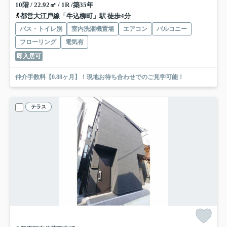
10階 / 22.92㎡ / 1R /築35年
都営大江戸線「牛込柳町」駅 徒歩4分
バス・トイレ別
室内洗濯機置場
エアコン
バルコニー
フローリング
電気有
即入居可
仲介手数料【0.88ヶ月】！現地お待ち合わせでのご見学可能！
テラス