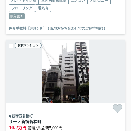
バス・トイレ別
室内洗濯機置場
エアコン
バルコニー
フローリング
電気有
即入居可
仲介手数料【0.88ヶ月】！現地お待ち合わせでのご見学可能！
賃貸マンション
新宿区若松町
リーノ新宿若松町
10.2
万円
管理/共益費5,000円