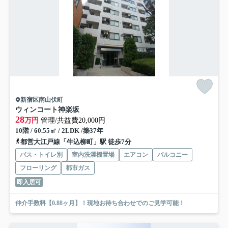
新宿区南山伏町
ウィンコート神楽坂
28
万円
管理/共益費20,000円
10階 / 60.55㎡ / 2LDK /築37年
都営大江戸線「牛込柳町」駅 徒歩7分
バス・トイレ別
室内洗濯機置場
エアコン
バルコニー
フローリング
都市ガス
即入居可
仲介手数料【0.88ヶ月】！現地お待ち合わせでのご見学可能！