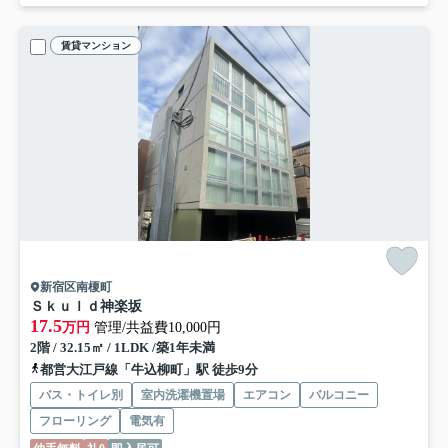
賃貸マンション
新宿区南榎町
Ｓｋｕｌｄ神楽坂
17.5
万円
管理/共益費10,000円
2階 / 32.15㎡ / 1LDK /築1年未満
都営大江戸線「牛込柳町」駅 徒歩9分
バス・トイレ別
室内洗濯機置場
エアコン
バルコニー
フローリング
電気有