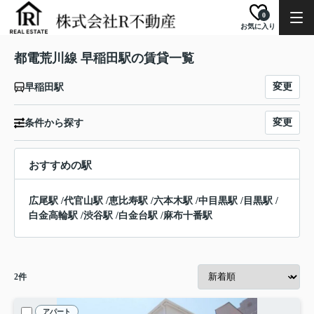
0
お気に入り
都電荒川線 早稲田駅の賃貸一覧
変更
早稲田駅
変更
条件から探す
おすすめの駅
広尾駅
/
代官山駅
/
恵比寿駅
/
六本木駅
/
中目黒駅
/
目黒駅
/
白金高輪駅
/
渋谷駅
/
白金台駅
/
麻布十番駅
2
件
アパート