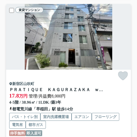
賃貸マンション
新宿区山吹町
ＰＲＡＴＩＱＵＥ ＫＡＧＵＲＡＺＡＫＡ ｗｅｓｔ
17.8
万円
管理/共益費8,000円
4-5階 / 38.96㎡ / 1LDK /築3年
都電荒川線「早稲田」駅 徒歩14分
バス・トイレ別
室内洗濯機置場
エアコン
フローリング
電気有
都市ガス
仲手無料
即入居可