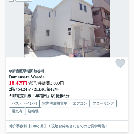
新宿区早稲田鶴巻町
Damansara Waseda
18.4
万円
管理/共益費3,000円
2階 / 54.24㎡ / 2LDK /築12年
都電荒川線「早稲田」駅 徒歩6分
バス・トイレ別
室内洗濯機置場
エアコン
フローリング
電気有
駐輪場
仲介手数料【0.88ヶ月】！現地お待ち合わせでのご見学可能！